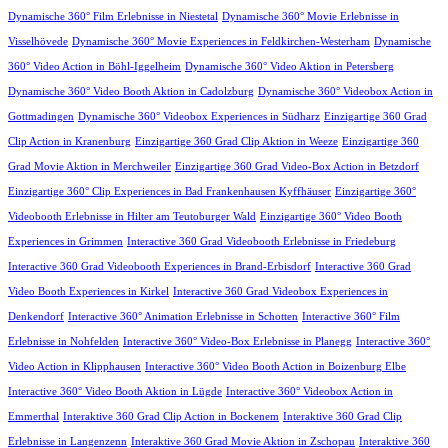
Dynamische 360° Film Erlebnisse in Niestetal
Dynamische 360° Movie Erlebnisse in
Visselhövede
Dynamische 360° Movie Experiences in Feldkirchen-Westerham
Dynamische
360° Video Action in Böhl-Iggelheim
Dynamische 360° Video Aktion in Petersberg
Dynamische 360° Video Booth Aktion in Cadolzburg
Dynamische 360° Videobox Action in
Gottmadingen
Dynamische 360° Videobox Experiences in Südharz
Einzigartige 360 Grad
Clip Action in Kranenburg
Einzigartige 360 Grad Clip Aktion in Weeze
Einzigartige 360
Grad Movie Aktion in Merchweiler
Einzigartige 360 Grad Video-Box Action in Betzdorf
Einzigartige 360° Clip Experiences in Bad Frankenhausen Kyffhäuser
Einzigartige 360°
Videobooth Erlebnisse in Hilter am Teutoburger Wald
Einzigartige 360° Video Booth
Experiences in Grimmen
Interactive 360 Grad Videobooth Erlebnisse in Friedeburg
Interactive 360 Grad Videobooth Experiences in Brand-Erbisdorf
Interactive 360 Grad
Video Booth Experiences in Kirkel
Interactive 360 Grad Videobox Experiences in
Denkendorf
Interactive 360° Animation Erlebnisse in Schotten
Interactive 360° Film
Erlebnisse in Nohfelden
Interactive 360° Video-Box Erlebnisse in Planegg
Interactive 360°
Video Action in Klipphausen
Interactive 360° Video Booth Action in Boizenburg Elbe
Interactive 360° Video Booth Aktion in Lügde
Interactive 360° Videobox Action in
Emmerthal
Interaktive 360 Grad Clip Action in Bockenem
Interaktive 360 Grad Clip
Erlebnisse in Langenzenn
Interaktive 360 Grad Movie Aktion in Zschopau
Interaktive 360