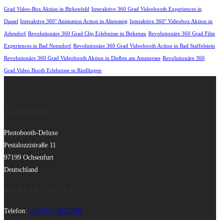
Grad Video-Box Aktion in Birkenfeld
Interaktive 360 Grad Videobooth Experiences in
Dassel
Interaktive 360° Animation Action in Altensteig
Interaktive 360° Videobox Aktion in
Adendorf
Revolutionäre 360 Grad Clip Erlebnisse in Birkenau
Revolutionäre 360 Grad Film
Experiences in Bad Nenndorf
Revolutionäre 360 Grad Videobooth Action in Bad Staffelstein
Revolutionäre 360 Grad Videobooth Aktion in Dießen am Ammersee
Revolutionäre 360
Grad Video Booth Erlebnisse in Riedlingen
ANSCHRIFT
Photobooth-Deluxe
Pestalozzistraße 11
97199 Ochsenfurt
Deutschland
KONTAKTDATEN
Telefon:
+49 9331 8021990