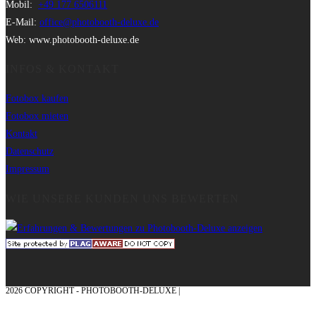
Mobil:
+49 177 6506111
E-Mail:
office@photobooth-deluxe.de
Web: www.photobooth-deluxe.de
INFOS & KONTAKT
Fotobox kaufen
Fotobox mieten
Kontakt
Datenschutz
Impressum
WIE UNSERE KUNDEN UNS BEWERTEN
2026 COPYRIGHT - PHOTOBOOTH-DELUXE |
GRAFIK & KONZEPTION MIT ❤
AUS DEM MÜNSTERLAND – EHRENPLATZ