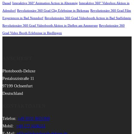
Dassel
Interaktive 360° Animation Action in Altensteig
Interaktive 360° Videobox Aktion in
Adendorf
Revolutionäre 360 Grad Clip Erlebnisse in Birkenau
Revolutionäre 360 Grad Film
Experiences in Bad Nenndorf
Revolutionäre 360 Grad Videobooth Action in Bad Staffelstein
Revolutionäre 360 Grad Videobooth Aktion in Dießen am Ammersee
Revolutionäre 360
Grad Video Booth Erlebnisse in Riedlingen
ANSCHRIFT
Photobooth-Deluxe
Pestalozzistraße 11
97199 Ochsenfurt
Deutschland
KONTAKTDATEN
Telefon:
+49 9331 8021990
Mobil:
+49 177 6506111
E-Mail:
office@photobooth-deluxe.de