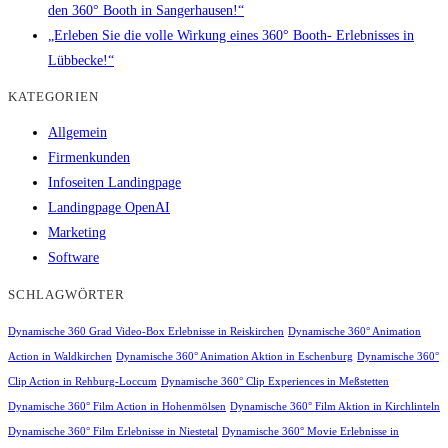
den 360° Booth in Sangerhausen!“
„Erleben Sie die volle Wirkung eines 360° Booth- Erlebnisses in
Lübbecke!“
KATEGORIEN
Allgemein
Firmenkunden
Infoseiten Landingpage
Landingpage OpenAI
Marketing
Software
SCHLAGWÖRTER
Dynamische 360 Grad Video-Box Erlebnisse in Reiskirchen
Dynamische 360° Animation
Action in Waldkirchen
Dynamische 360° Animation Aktion in Eschenburg
Dynamische 360°
Clip Action in Rehburg-Loccum
Dynamische 360° Clip Experiences in Meßstetten
Dynamische 360° Film Action in Hohenmölsen
Dynamische 360° Film Aktion in Kirchlinteln
Dynamische 360° Film Erlebnisse in Niestetal
Dynamische 360° Movie Erlebnisse in