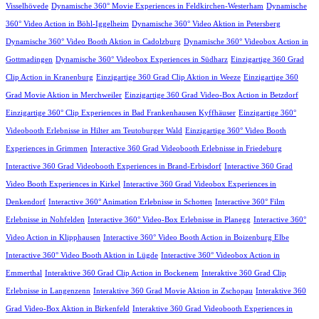
Visselhövede
Dynamische 360° Movie Experiences in Feldkirchen-Westerham
Dynamische
360° Video Action in Böhl-Iggelheim
Dynamische 360° Video Aktion in Petersberg
Dynamische 360° Video Booth Aktion in Cadolzburg
Dynamische 360° Videobox Action in
Gottmadingen
Dynamische 360° Videobox Experiences in Südharz
Einzigartige 360 Grad
Clip Action in Kranenburg
Einzigartige 360 Grad Clip Aktion in Weeze
Einzigartige 360
Grad Movie Aktion in Merchweiler
Einzigartige 360 Grad Video-Box Action in Betzdorf
Einzigartige 360° Clip Experiences in Bad Frankenhausen Kyffhäuser
Einzigartige 360°
Videobooth Erlebnisse in Hilter am Teutoburger Wald
Einzigartige 360° Video Booth
Experiences in Grimmen
Interactive 360 Grad Videobooth Erlebnisse in Friedeburg
Interactive 360 Grad Videobooth Experiences in Brand-Erbisdorf
Interactive 360 Grad
Video Booth Experiences in Kirkel
Interactive 360 Grad Videobox Experiences in
Denkendorf
Interactive 360° Animation Erlebnisse in Schotten
Interactive 360° Film
Erlebnisse in Nohfelden
Interactive 360° Video-Box Erlebnisse in Planegg
Interactive 360°
Video Action in Klipphausen
Interactive 360° Video Booth Action in Boizenburg Elbe
Interactive 360° Video Booth Aktion in Lügde
Interactive 360° Videobox Action in
Emmerthal
Interaktive 360 Grad Clip Action in Bockenem
Interaktive 360 Grad Clip
Erlebnisse in Langenzenn
Interaktive 360 Grad Movie Aktion in Zschopau
Interaktive 360
Grad Video-Box Aktion in Birkenfeld
Interaktive 360 Grad Videobooth Experiences in