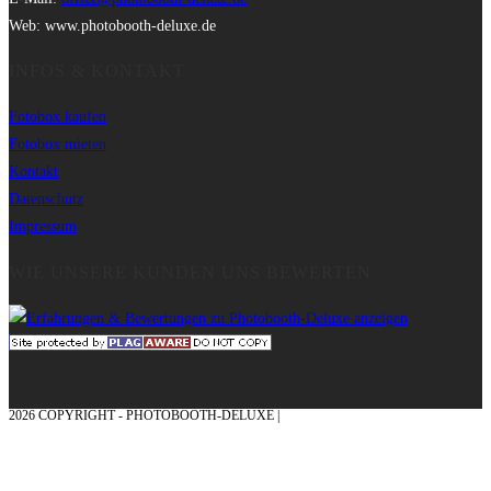
Web: www.photobooth-deluxe.de
INFOS & KONTAKT
Fotobox kaufen
Fotobox mieten
Kontakt
Datenschutz
Impressum
WIE UNSERE KUNDEN UNS BEWERTEN
2026 COPYRIGHT - PHOTOBOOTH-DELUXE |
GRAFIK & KONZEPTION MIT ❤
AUS DEM MÜNSTERLAND – EHRENPLATZ