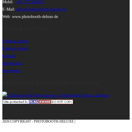
Mobil:
+49 177 6506111
E-Mail:
office@photobooth-deluxe.de
Web: www.photobooth-deluxe.de
INFOS & KONTAKT
Fotobox kaufen
Fotobox mieten
Kontakt
Datenschutz
Impressum
WIE UNSERE KUNDEN UNS BEWERTEN
2026 COPYRIGHT - PHOTOBOOTH-DELUXE |
GRAFIK & KONZEPTION MIT ❤
AUS DEM MÜNSTERLAND – EHRENPLATZ