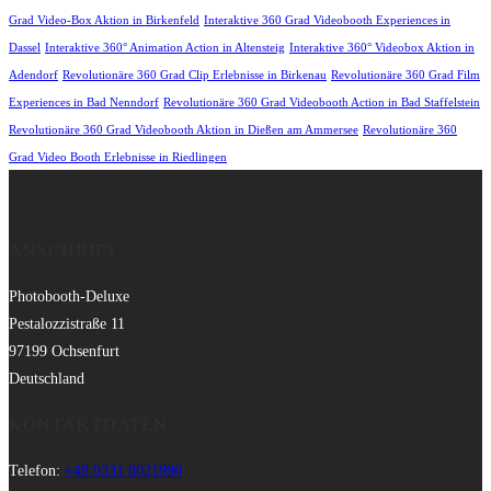
Grad Video-Box Aktion in Birkenfeld
Interaktive 360 Grad Videobooth Experiences in
Dassel
Interaktive 360° Animation Action in Altensteig
Interaktive 360° Videobox Aktion in
Adendorf
Revolutionäre 360 Grad Clip Erlebnisse in Birkenau
Revolutionäre 360 Grad Film
Experiences in Bad Nenndorf
Revolutionäre 360 Grad Videobooth Action in Bad Staffelstein
Revolutionäre 360 Grad Videobooth Aktion in Dießen am Ammersee
Revolutionäre 360
Grad Video Booth Erlebnisse in Riedlingen
ANSCHRIFT
Photobooth-Deluxe
Pestalozzistraße 11
97199 Ochsenfurt
Deutschland
KONTAKTDATEN
Telefon:
+49 9331 8021990