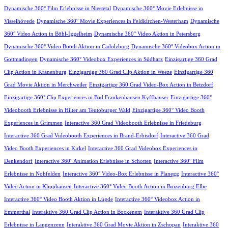
Dynamische 360° Film Erlebnisse in Niestetal
Dynamische 360° Movie Erlebnisse in
Visselhövede
Dynamische 360° Movie Experiences in Feldkirchen-Westerham
Dynamische
360° Video Action in Böhl-Iggelheim
Dynamische 360° Video Aktion in Petersberg
Dynamische 360° Video Booth Aktion in Cadolzburg
Dynamische 360° Videobox Action in
Gottmadingen
Dynamische 360° Videobox Experiences in Südharz
Einzigartige 360 Grad
Clip Action in Kranenburg
Einzigartige 360 Grad Clip Aktion in Weeze
Einzigartige 360
Grad Movie Aktion in Merchweiler
Einzigartige 360 Grad Video-Box Action in Betzdorf
Einzigartige 360° Clip Experiences in Bad Frankenhausen Kyffhäuser
Einzigartige 360°
Videobooth Erlebnisse in Hilter am Teutoburger Wald
Einzigartige 360° Video Booth
Experiences in Grimmen
Interactive 360 Grad Videobooth Erlebnisse in Friedeburg
Interactive 360 Grad Videobooth Experiences in Brand-Erbisdorf
Interactive 360 Grad
Video Booth Experiences in Kirkel
Interactive 360 Grad Videobox Experiences in
Denkendorf
Interactive 360° Animation Erlebnisse in Schotten
Interactive 360° Film
Erlebnisse in Nohfelden
Interactive 360° Video-Box Erlebnisse in Planegg
Interactive 360°
Video Action in Klipphausen
Interactive 360° Video Booth Action in Boizenburg Elbe
Interactive 360° Video Booth Aktion in Lügde
Interactive 360° Videobox Action in
Emmerthal
Interaktive 360 Grad Clip Action in Bockenem
Interaktive 360 Grad Clip
Erlebnisse in Langenzenn
Interaktive 360 Grad Movie Aktion in Zschopau
Interaktive 360