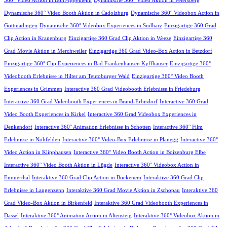
360° Video Action in Böhl-Iggelheim
Dynamische 360° Video Aktion in Petersberg
Dynamische 360° Video Booth Aktion in Cadolzburg
Dynamische 360° Videobox Action in
Gottmadingen
Dynamische 360° Videobox Experiences in Südharz
Einzigartige 360 Grad
Clip Action in Kranenburg
Einzigartige 360 Grad Clip Aktion in Weeze
Einzigartige 360
Grad Movie Aktion in Merchweiler
Einzigartige 360 Grad Video-Box Action in Betzdorf
Einzigartige 360° Clip Experiences in Bad Frankenhausen Kyffhäuser
Einzigartige 360°
Videobooth Erlebnisse in Hilter am Teutoburger Wald
Einzigartige 360° Video Booth
Experiences in Grimmen
Interactive 360 Grad Videobooth Erlebnisse in Friedeburg
Interactive 360 Grad Videobooth Experiences in Brand-Erbisdorf
Interactive 360 Grad
Video Booth Experiences in Kirkel
Interactive 360 Grad Videobox Experiences in
Denkendorf
Interactive 360° Animation Erlebnisse in Schotten
Interactive 360° Film
Erlebnisse in Nohfelden
Interactive 360° Video-Box Erlebnisse in Planegg
Interactive 360°
Video Action in Klipphausen
Interactive 360° Video Booth Action in Boizenburg Elbe
Interactive 360° Video Booth Aktion in Lügde
Interactive 360° Videobox Action in
Emmerthal
Interaktive 360 Grad Clip Action in Bockenem
Interaktive 360 Grad Clip
Erlebnisse in Langenzenn
Interaktive 360 Grad Movie Aktion in Zschopau
Interaktive 360
Grad Video-Box Aktion in Birkenfeld
Interaktive 360 Grad Videobooth Experiences in
Dassel
Interaktive 360° Animation Action in Altensteig
Interaktive 360° Videobox Aktion in