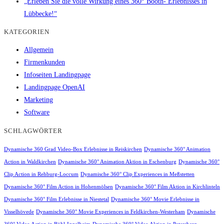
„Erleben Sie die volle Wirkung eines 360° Booth- Erlebnisses in
Lübbecke!“
KATEGORIEN
Allgemein
Firmenkunden
Infoseiten Landingpage
Landingpage OpenAI
Marketing
Software
SCHLAGWÖRTER
Dynamische 360 Grad Video-Box Erlebnisse in Reiskirchen
Dynamische 360° Animation
Action in Waldkirchen
Dynamische 360° Animation Aktion in Eschenburg
Dynamische 360°
Clip Action in Rehburg-Loccum
Dynamische 360° Clip Experiences in Meßstetten
Dynamische 360° Film Action in Hohenmölsen
Dynamische 360° Film Aktion in Kirchlinteln
Dynamische 360° Film Erlebnisse in Niestetal
Dynamische 360° Movie Erlebnisse in
Visselhövede
Dynamische 360° Movie Experiences in Feldkirchen-Westerham
Dynamische