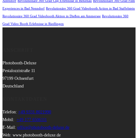
Adendorf
Revolutionäre 360 Grad Clip Erlebnisse in Birkenau
Revolutionäre 360 Grad Film
Experiences in Bad Nenndorf
Revolutionäre 360 Grad Videobooth Action in Bad Staffelstein
Revolutionäre 360 Grad Videobooth Aktion in Dießen am Ammersee
Revolutionäre 360
Grad Video Booth Erlebnisse in Riedlingen
ANSCHRIFT
Photobooth-Deluxe
Pestalozzistraße 11
97199 Ochsenfurt
Deutschland
KONTAKTDATEN
Telefon:
+49 9331 8021990
Mobil:
+49 177 6506111
E-Mail:
office@photobooth-deluxe.de
Web: www.photobooth-deluxe.de