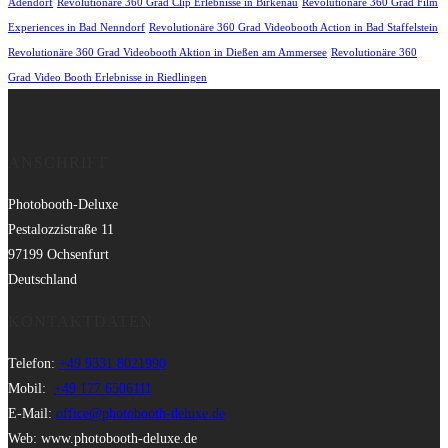
Adendorf
Revolutionäre 360 Grad Clip Erlebnisse in Birkenau
Revolutionäre 360 Grad Film
Experiences in Bad Nenndorf
Revolutionäre 360 Grad Videobooth Action in Bad Staffelstein
Revolutionäre 360 Grad Videobooth Aktion in Dießen am Ammersee
Revolutionäre 360
Grad Video Booth Erlebnisse in Riedlingen
ANSCHRIFT
Photobooth-Deluxe
Pestalozzistraße 11
97199 Ochsenfurt
Deutschland
KONTAKTDATEN
Telefon:
+49 9331 8021990
Mobil:
+49 177 6506111
E-Mail:
office@photobooth-deluxe.de
Web: www.photobooth-deluxe.de