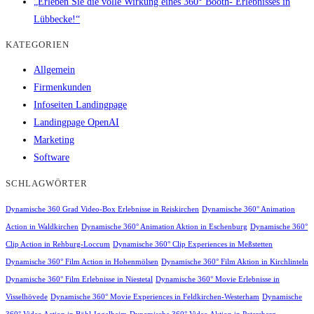
„Erleben Sie die volle Wirkung eines 360° Booth- Erlebnisses in
Lübbecke!“
KATEGORIEN
Allgemein
Firmenkunden
Infoseiten Landingpage
Landingpage OpenAI
Marketing
Software
SCHLAGWÖRTER
Dynamische 360 Grad Video-Box Erlebnisse in Reiskirchen
Dynamische 360° Animation
Action in Waldkirchen
Dynamische 360° Animation Aktion in Eschenburg
Dynamische 360°
Clip Action in Rehburg-Loccum
Dynamische 360° Clip Experiences in Meßstetten
Dynamische 360° Film Action in Hohenmölsen
Dynamische 360° Film Aktion in Kirchlinteln
Dynamische 360° Film Erlebnisse in Niestetal
Dynamische 360° Movie Erlebnisse in
Visselhövede
Dynamische 360° Movie Experiences in Feldkirchen-Westerham
Dynamische