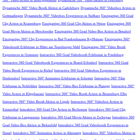
360° Video Action in Böhl-Iggelheim
Dynamische 360° Video Aktion in Petersberg
Dynamische 360° Video Booth Aktion in Cadolzburg
Dynamische 360° Videobox Action in
Gottmadingen
Dynamische 360° Videobox Experiences in Südharz
Einzigartige 360 Grad
Clip Action in Kranenburg
Einzigartige 360 Grad Clip Aktion in Weeze
Einzigartige 360
Grad Movie Aktion in Merchweiler
Einzigartige 360 Grad Video-Box Action in Betzdorf
Einzigartige 360° Clip Experiences in Bad Frankenhausen Kyffhäuser
Einzigartige 360°
Videobooth Erlebnisse in Hilter am Teutoburger Wald
Einzigartige 360° Video Booth
Experiences in Grimmen
Interactive 360 Grad Videobooth Erlebnisse in Friedeburg
Interactive 360 Grad Videobooth Experiences in Brand-Erbisdorf
Interactive 360 Grad
Video Booth Experiences in Kirkel
Interactive 360 Grad Videobox Experiences in
Denkendorf
Interactive 360° Animation Erlebnisse in Schotten
Interactive 360° Film
Erlebnisse in Nohfelden
Interactive 360° Video-Box Erlebnisse in Planegg
Interactive 360°
Video Action in Klipphausen
Interactive 360° Video Booth Action in Boizenburg Elbe
Interactive 360° Video Booth Aktion in Lügde
Interactive 360° Videobox Action in
Emmerthal
Interaktive 360 Grad Clip Action in Bockenem
Interaktive 360 Grad Clip
Erlebnisse in Langenzenn
Interaktive 360 Grad Movie Aktion in Zschopau
Interaktive 360
Grad Video-Box Aktion in Birkenfeld
Interaktive 360 Grad Videobooth Experiences in
Dassel
Interaktive 360° Animation Action in Altensteig
Interaktive 360° Videobox Aktion in