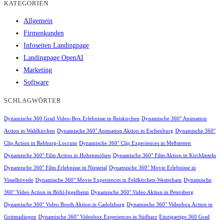
KATEGORIEN
Allgemein
Firmenkunden
Infoseiten Landingpage
Landingpage OpenAI
Marketing
Software
SCHLAGWÖRTER
Dynamische 360 Grad Video-Box Erlebnisse in Reiskirchen
Dynamische 360° Animation
Action in Waldkirchen
Dynamische 360° Animation Aktion in Eschenburg
Dynamische 360°
Clip Action in Rehburg-Loccum
Dynamische 360° Clip Experiences in Meßstetten
Dynamische 360° Film Action in Hohenmölsen
Dynamische 360° Film Aktion in Kirchlinteln
Dynamische 360° Film Erlebnisse in Niestetal
Dynamische 360° Movie Erlebnisse in
Visselhövede
Dynamische 360° Movie Experiences in Feldkirchen-Westerham
Dynamische
360° Video Action in Böhl-Iggelheim
Dynamische 360° Video Aktion in Petersberg
Dynamische 360° Video Booth Aktion in Cadolzburg
Dynamische 360° Videobox Action in
Gottmadingen
Dynamische 360° Videobox Experiences in Südharz
Einzigartige 360 Grad