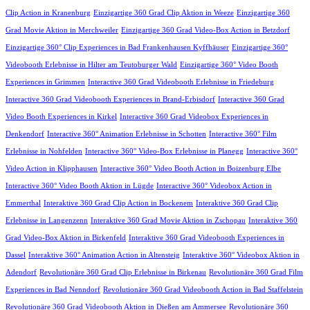
Clip Action in Kranenburg
Einzigartige 360 Grad Clip Aktion in Weeze
Einzigartige 360
Grad Movie Aktion in Merchweiler
Einzigartige 360 Grad Video-Box Action in Betzdorf
Einzigartige 360° Clip Experiences in Bad Frankenhausen Kyffhäuser
Einzigartige 360°
Videobooth Erlebnisse in Hilter am Teutoburger Wald
Einzigartige 360° Video Booth
Experiences in Grimmen
Interactive 360 Grad Videobooth Erlebnisse in Friedeburg
Interactive 360 Grad Videobooth Experiences in Brand-Erbisdorf
Interactive 360 Grad
Video Booth Experiences in Kirkel
Interactive 360 Grad Videobox Experiences in
Denkendorf
Interactive 360° Animation Erlebnisse in Schotten
Interactive 360° Film
Erlebnisse in Nohfelden
Interactive 360° Video-Box Erlebnisse in Planegg
Interactive 360°
Video Action in Klipphausen
Interactive 360° Video Booth Action in Boizenburg Elbe
Interactive 360° Video Booth Aktion in Lügde
Interactive 360° Videobox Action in
Emmerthal
Interaktive 360 Grad Clip Action in Bockenem
Interaktive 360 Grad Clip
Erlebnisse in Langenzenn
Interaktive 360 Grad Movie Aktion in Zschopau
Interaktive 360
Grad Video-Box Aktion in Birkenfeld
Interaktive 360 Grad Videobooth Experiences in
Dassel
Interaktive 360° Animation Action in Altensteig
Interaktive 360° Videobox Aktion in
Adendorf
Revolutionäre 360 Grad Clip Erlebnisse in Birkenau
Revolutionäre 360 Grad Film
Experiences in Bad Nenndorf
Revolutionäre 360 Grad Videobooth Action in Bad Staffelstein
Revolutionäre 360 Grad Videobooth Aktion in Dießen am Ammersee
Revolutionäre 360