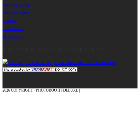
Fotobox kaufen
Fotobox mieten
Kontakt
Datenschutz
Impressum
WIE UNSERE KUNDEN UNS BEWERTEN
2026 COPYRIGHT - PHOTOBOOTH-DELUXE |
GRAFIK & KONZEPTION MIT ❤
AUS DEM MÜNSTERLAND – EHRENPLATZ