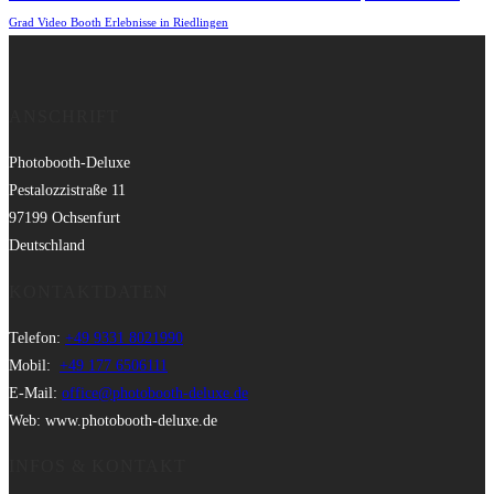
Grad Video Booth Erlebnisse in Riedlingen
ANSCHRIFT
Photobooth-Deluxe
Pestalozzistraße 11
97199 Ochsenfurt
Deutschland
KONTAKTDATEN
Telefon:
+49 9331 8021990
Mobil:
+49 177 6506111
E-Mail:
office@photobooth-deluxe.de
Web: www.photobooth-deluxe.de
INFOS & KONTAKT