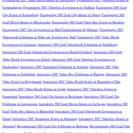
Dynamische 360° Video Booth Aktion in Cadolzburg
Dynamische 360° Videobox Action in
Gottmadingen
Dynamische 360° Videobox Experiences in Südharz
Einzigartige 360 Grad
Clip Action in Kranenburg
Einzigartige 360 Grad Clip Aktion in Weeze
Einzigartige 360
Grad Movie Aktion in Merchweiler
Einzigartige 360 Grad Video-Box Action in Betzdorf
Einzigartige 360° Clip Experiences in Bad Frankenhausen Kyffhäuser
Einzigartige 360°
Videobooth Erlebnisse in Hilter am Teutoburger Wald
Einzigartige 360° Video Booth
Experiences in Grimmen
Interactive 360 Grad Videobooth Erlebnisse in Friedeburg
Interactive 360 Grad Videobooth Experiences in Brand-Erbisdorf
Interactive 360 Grad
Video Booth Experiences in Kirkel
Interactive 360 Grad Videobox Experiences in
Denkendorf
Interactive 360° Animation Erlebnisse in Schotten
Interactive 360° Film
Erlebnisse in Nohfelden
Interactive 360° Video-Box Erlebnisse in Planegg
Interactive 360°
Video Action in Klipphausen
Interactive 360° Video Booth Action in Boizenburg Elbe
Interactive 360° Video Booth Aktion in Lügde
Interactive 360° Videobox Action in
Emmerthal
Interaktive 360 Grad Clip Action in Bockenem
Interaktive 360 Grad Clip
Erlebnisse in Langenzenn
Interaktive 360 Grad Movie Aktion in Zschopau
Interaktive 360
Grad Video-Box Aktion in Birkenfeld
Interaktive 360 Grad Videobooth Experiences in
Dassel
Interaktive 360° Animation Action in Altensteig
Interaktive 360° Videobox Aktion in
Adendorf
Revolutionäre 360 Grad Clip Erlebnisse in Birkenau
Revolutionäre 360 Grad Film