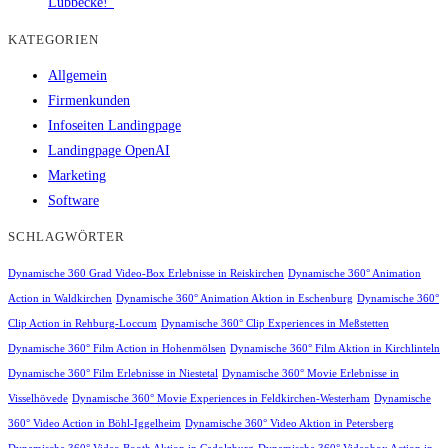
Lübbecke!“
KATEGORIEN
Allgemein
Firmenkunden
Infoseiten Landingpage
Landingpage OpenAI
Marketing
Software
SCHLAGWÖRTER
Dynamische 360 Grad Video-Box Erlebnisse in Reiskirchen
Dynamische 360° Animation
Action in Waldkirchen
Dynamische 360° Animation Aktion in Eschenburg
Dynamische 360°
Clip Action in Rehburg-Loccum
Dynamische 360° Clip Experiences in Meßstetten
Dynamische 360° Film Action in Hohenmölsen
Dynamische 360° Film Aktion in Kirchlinteln
Dynamische 360° Film Erlebnisse in Niestetal
Dynamische 360° Movie Erlebnisse in
Visselhövede
Dynamische 360° Movie Experiences in Feldkirchen-Westerham
Dynamische
360° Video Action in Böhl-Iggelheim
Dynamische 360° Video Aktion in Petersberg