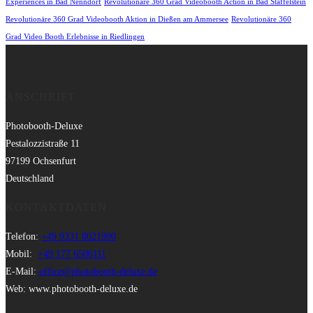
Experiences in Bad Nenndorf
Revolutionäre 360 Grad Videobooth Action in Bad Staffelstein
Revolutionäre 360 Grad Videobooth Aktion in Dießen am Ammersee
Revolutionäre 360
Grad Video Booth Erlebnisse in Riedlingen
ANSCHRIFT
Photobooth-Deluxe
Pestalozzistraße 11
97199 Ochsenfurt
Deutschland
KONTAKTDATEN
Telefon:
+49 9331 8021990
Mobil:
+49 177 6506111
E-Mail:
office@photobooth-deluxe.de
Web: www.photobooth-deluxe.de