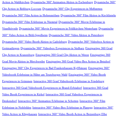
Action in Waldkirchen
Dynamische 360° Animation Aktion in Eschenburg
Dynamische 360°
Clip Action in Rehburg-Loccum
Dynamische 360° Clip Experiences in Meßstetten
Dynamische 360° Film Action in Hohenmölsen
Dynamische 360° Film Aktion in Kirchlinteln
Dynamische 360° Film Erlebnisse in Niestetal
Dynamische 360° Movie Erlebnisse in
Visselhövede
Dynamische 360° Movie Experiences in Feldkirchen-Westerham
Dynamische
360° Video Action in Böhl-Iggelheim
Dynamische 360° Video Aktion in Petersberg
Dynamische 360° Video Booth Aktion in Cadolzburg
Dynamische 360° Videobox Action in
Gottmadingen
Dynamische 360° Videobox Experiences in Südharz
Einzigartige 360 Grad
Clip Action in Kranenburg
Einzigartige 360 Grad Clip Aktion in Weeze
Einzigartige 360
Grad Movie Aktion in Merchweiler
Einzigartige 360 Grad Video-Box Action in Betzdorf
Einzigartige 360° Clip Experiences in Bad Frankenhausen Kyffhäuser
Einzigartige 360°
Videobooth Erlebnisse in Hilter am Teutoburger Wald
Einzigartige 360° Video Booth
Experiences in Grimmen
Interactive 360 Grad Videobooth Erlebnisse in Friedeburg
Interactive 360 Grad Videobooth Experiences in Brand-Erbisdorf
Interactive 360 Grad
Video Booth Experiences in Kirkel
Interactive 360 Grad Videobox Experiences in
Denkendorf
Interactive 360° Animation Erlebnisse in Schotten
Interactive 360° Film
Erlebnisse in Nohfelden
Interactive 360° Video-Box Erlebnisse in Planegg
Interactive 360°
Video Action in Klipphausen
Interactive 360° Video Booth Action in Boizenburg Elbe