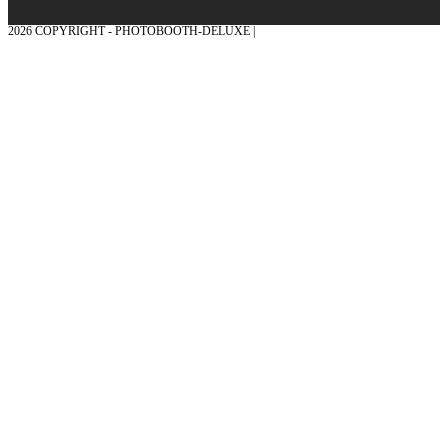
2026 COPYRIGHT - PHOTOBOOTH-DELUXE |
GRAFIK & KONZEPTION MIT ❤
AUS DEM MÜNSTERLAND – EHRENPLATZ