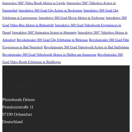
Interactive 360° Video Booth Aktion in Lügde
Interactive 360° Videobox Action in
Emmerthal
Interaktive 360 Grad Clip Action in Bockenem
Interaktive 360 Grad Clip
Erlebnisse in Langenzenn
Interaktive 360 Grad Movie Aktion in Zschopau
Interaktive 360
Grad Video-Box Aktion in Birkenfeld
Interaktive 360 Grad Videobooth Experiences in
Dassel
Interaktive 360° Animation Action in Altensteig
Interaktive 360° Videobox Aktion in
Adendorf
Revolutionäre 360 Grad Clip Erlebnisse in Birkenau
Revolutionäre 360 Grad Film
Experiences in Bad Nenndorf
Revolutionäre 360 Grad Videobooth Action in Bad Staffelstein
Revolutionäre 360 Grad Videobooth Aktion in Dießen am Ammersee
Revolutionäre 360
Grad Video Booth Erlebnisse in Riedlingen
ANSCHRIFT
Photobooth-Deluxe
Pestalozzistraße 11
97199 Ochsenfurt
Deutschland