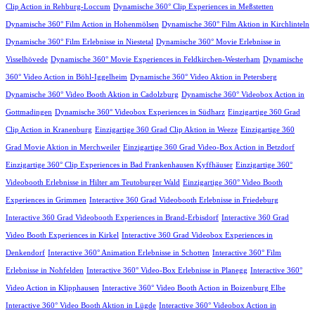
Clip Action in Rehburg-Loccum
Dynamische 360° Clip Experiences in Meßstetten
Dynamische 360° Film Action in Hohenmölsen
Dynamische 360° Film Aktion in Kirchlinteln
Dynamische 360° Film Erlebnisse in Niestetal
Dynamische 360° Movie Erlebnisse in
Visselhövede
Dynamische 360° Movie Experiences in Feldkirchen-Westerham
Dynamische
360° Video Action in Böhl-Iggelheim
Dynamische 360° Video Aktion in Petersberg
Dynamische 360° Video Booth Aktion in Cadolzburg
Dynamische 360° Videobox Action in
Gottmadingen
Dynamische 360° Videobox Experiences in Südharz
Einzigartige 360 Grad
Clip Action in Kranenburg
Einzigartige 360 Grad Clip Aktion in Weeze
Einzigartige 360
Grad Movie Aktion in Merchweiler
Einzigartige 360 Grad Video-Box Action in Betzdorf
Einzigartige 360° Clip Experiences in Bad Frankenhausen Kyffhäuser
Einzigartige 360°
Videobooth Erlebnisse in Hilter am Teutoburger Wald
Einzigartige 360° Video Booth
Experiences in Grimmen
Interactive 360 Grad Videobooth Erlebnisse in Friedeburg
Interactive 360 Grad Videobooth Experiences in Brand-Erbisdorf
Interactive 360 Grad
Video Booth Experiences in Kirkel
Interactive 360 Grad Videobox Experiences in
Denkendorf
Interactive 360° Animation Erlebnisse in Schotten
Interactive 360° Film
Erlebnisse in Nohfelden
Interactive 360° Video-Box Erlebnisse in Planegg
Interactive 360°
Video Action in Klipphausen
Interactive 360° Video Booth Action in Boizenburg Elbe
Interactive 360° Video Booth Aktion in Lügde
Interactive 360° Videobox Action in