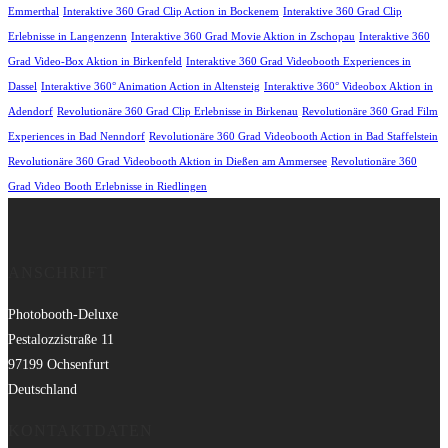
Emmerthal
Interaktive 360 Grad Clip Action in Bockenem
Interaktive 360 Grad Clip
Erlebnisse in Langenzenn
Interaktive 360 Grad Movie Aktion in Zschopau
Interaktive 360
Grad Video-Box Aktion in Birkenfeld
Interaktive 360 Grad Videobooth Experiences in
Dassel
Interaktive 360° Animation Action in Altensteig
Interaktive 360° Videobox Aktion in
Adendorf
Revolutionäre 360 Grad Clip Erlebnisse in Birkenau
Revolutionäre 360 Grad Film
Experiences in Bad Nenndorf
Revolutionäre 360 Grad Videobooth Action in Bad Staffelstein
Revolutionäre 360 Grad Videobooth Aktion in Dießen am Ammersee
Revolutionäre 360
Grad Video Booth Erlebnisse in Riedlingen
ANSCHRIFT
Photobooth-Deluxe
Pestalozzistraße 11
97199 Ochsenfurt
Deutschland
KONTAKTDATEN