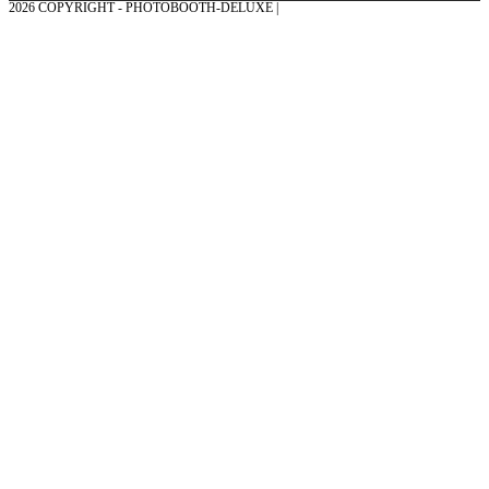
2026 COPYRIGHT - PHOTOBOOTH-DELUXE |
GRAFIK & KONZEPTION MIT ❤
AUS DEM MÜNSTERLAND – EHRENPLATZ