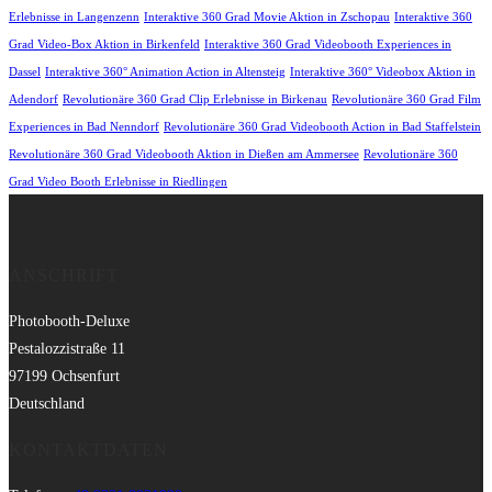
Erlebnisse in Langenzenn
Interaktive 360 Grad Movie Aktion in Zschopau
Interaktive 360
Grad Video-Box Aktion in Birkenfeld
Interaktive 360 Grad Videobooth Experiences in
Dassel
Interaktive 360° Animation Action in Altensteig
Interaktive 360° Videobox Aktion in
Adendorf
Revolutionäre 360 Grad Clip Erlebnisse in Birkenau
Revolutionäre 360 Grad Film
Experiences in Bad Nenndorf
Revolutionäre 360 Grad Videobooth Action in Bad Staffelstein
Revolutionäre 360 Grad Videobooth Aktion in Dießen am Ammersee
Revolutionäre 360
Grad Video Booth Erlebnisse in Riedlingen
ANSCHRIFT
Photobooth-Deluxe
Pestalozzistraße 11
97199 Ochsenfurt
Deutschland
KONTAKTDATEN