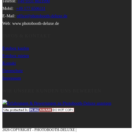
Telefon:
+49 9331 8021990
Mobil:
+49 177 6506111
E-Mail:
office@photobooth-deluxe.de
Web: www.photobooth-deluxe.de
INFOS & KONTAKT
Fotobox kaufen
Fotobox mieten
Kontakt
Datenschutz
Impressum
WIE UNSERE KUNDEN UNS BEWERTEN
2026 COPYRIGHT - PHOTOBOOTH-DELUXE |
GRAFIK & KONZEPTION MIT ❤
AUS DEM MÜNSTERLAND – EHRENPLATZ