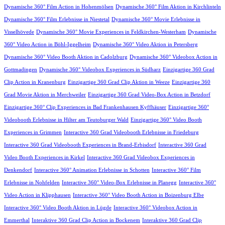
Dynamische 360° Film Action in Hohenmölsen
Dynamische 360° Film Aktion in Kirchlinteln
Dynamische 360° Film Erlebnisse in Niestetal
Dynamische 360° Movie Erlebnisse in
Visselhövede
Dynamische 360° Movie Experiences in Feldkirchen-Westerham
Dynamische
360° Video Action in Böhl-Iggelheim
Dynamische 360° Video Aktion in Petersberg
Dynamische 360° Video Booth Aktion in Cadolzburg
Dynamische 360° Videobox Action in
Gottmadingen
Dynamische 360° Videobox Experiences in Südharz
Einzigartige 360 Grad
Clip Action in Kranenburg
Einzigartige 360 Grad Clip Aktion in Weeze
Einzigartige 360
Grad Movie Aktion in Merchweiler
Einzigartige 360 Grad Video-Box Action in Betzdorf
Einzigartige 360° Clip Experiences in Bad Frankenhausen Kyffhäuser
Einzigartige 360°
Videobooth Erlebnisse in Hilter am Teutoburger Wald
Einzigartige 360° Video Booth
Experiences in Grimmen
Interactive 360 Grad Videobooth Erlebnisse in Friedeburg
Interactive 360 Grad Videobooth Experiences in Brand-Erbisdorf
Interactive 360 Grad
Video Booth Experiences in Kirkel
Interactive 360 Grad Videobox Experiences in
Denkendorf
Interactive 360° Animation Erlebnisse in Schotten
Interactive 360° Film
Erlebnisse in Nohfelden
Interactive 360° Video-Box Erlebnisse in Planegg
Interactive 360°
Video Action in Klipphausen
Interactive 360° Video Booth Action in Boizenburg Elbe
Interactive 360° Video Booth Aktion in Lügde
Interactive 360° Videobox Action in
Emmerthal
Interaktive 360 Grad Clip Action in Bockenem
Interaktive 360 Grad Clip