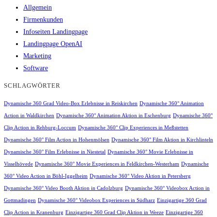
Allgemein
Firmenkunden
Infoseiten Landingpage
Landingpage OpenAI
Marketing
Software
SCHLAGWÖRTER
Dynamische 360 Grad Video-Box Erlebnisse in Reiskirchen
Dynamische 360° Animation
Action in Waldkirchen
Dynamische 360° Animation Aktion in Eschenburg
Dynamische 360°
Clip Action in Rehburg-Loccum
Dynamische 360° Clip Experiences in Meßstetten
Dynamische 360° Film Action in Hohenmölsen
Dynamische 360° Film Aktion in Kirchlinteln
Dynamische 360° Film Erlebnisse in Niestetal
Dynamische 360° Movie Erlebnisse in
Visselhövede
Dynamische 360° Movie Experiences in Feldkirchen-Westerham
Dynamische
360° Video Action in Böhl-Iggelheim
Dynamische 360° Video Aktion in Petersberg
Dynamische 360° Video Booth Aktion in Cadolzburg
Dynamische 360° Videobox Action in
Gottmadingen
Dynamische 360° Videobox Experiences in Südharz
Einzigartige 360 Grad
Clip Action in Kranenburg
Einzigartige 360 Grad Clip Aktion in Weeze
Einzigartige 360