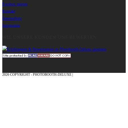
Fotobox mieten
Kontakt
Datenschutz
Impressum
WIE UNSERE KUNDEN UNS BEWERTEN
2026 COPYRIGHT - PHOTOBOOTH-DELUXE |
GRAFIK & KONZEPTION MIT ❤
AUS DEM MÜNSTERLAND – EHRENPLATZ