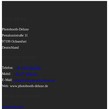
ANSCHRIFT
Photobooth-Deluxe
Pestalozzistraße 11
97199 Ochsenfurt
Deutschland
KONTAKTDATEN
Telefon:
+49 9331 8021990
Mobil:
+49 177 6506111
E-Mail:
office@photobooth-deluxe.de
Web: www.photobooth-deluxe.de
INFOS & KONTAKT
Fotobox kaufen