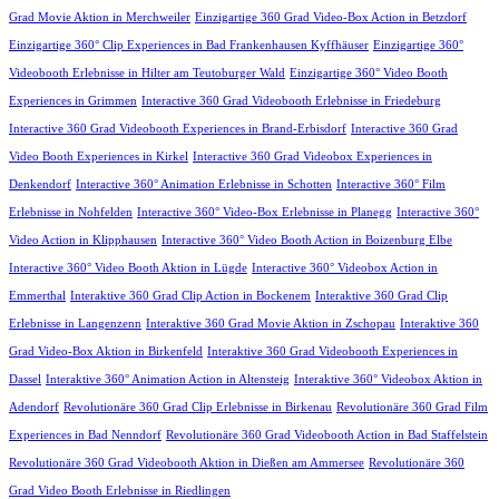
Grad Movie Aktion in Merchweiler
Einzigartige 360 Grad Video-Box Action in Betzdorf
Einzigartige 360° Clip Experiences in Bad Frankenhausen Kyffhäuser
Einzigartige 360°
Videobooth Erlebnisse in Hilter am Teutoburger Wald
Einzigartige 360° Video Booth
Experiences in Grimmen
Interactive 360 Grad Videobooth Erlebnisse in Friedeburg
Interactive 360 Grad Videobooth Experiences in Brand-Erbisdorf
Interactive 360 Grad
Video Booth Experiences in Kirkel
Interactive 360 Grad Videobox Experiences in
Denkendorf
Interactive 360° Animation Erlebnisse in Schotten
Interactive 360° Film
Erlebnisse in Nohfelden
Interactive 360° Video-Box Erlebnisse in Planegg
Interactive 360°
Video Action in Klipphausen
Interactive 360° Video Booth Action in Boizenburg Elbe
Interactive 360° Video Booth Aktion in Lügde
Interactive 360° Videobox Action in
Emmerthal
Interaktive 360 Grad Clip Action in Bockenem
Interaktive 360 Grad Clip
Erlebnisse in Langenzenn
Interaktive 360 Grad Movie Aktion in Zschopau
Interaktive 360
Grad Video-Box Aktion in Birkenfeld
Interaktive 360 Grad Videobooth Experiences in
Dassel
Interaktive 360° Animation Action in Altensteig
Interaktive 360° Videobox Aktion in
Adendorf
Revolutionäre 360 Grad Clip Erlebnisse in Birkenau
Revolutionäre 360 Grad Film
Experiences in Bad Nenndorf
Revolutionäre 360 Grad Videobooth Action in Bad Staffelstein
Revolutionäre 360 Grad Videobooth Aktion in Dießen am Ammersee
Revolutionäre 360
Grad Video Booth Erlebnisse in Riedlingen