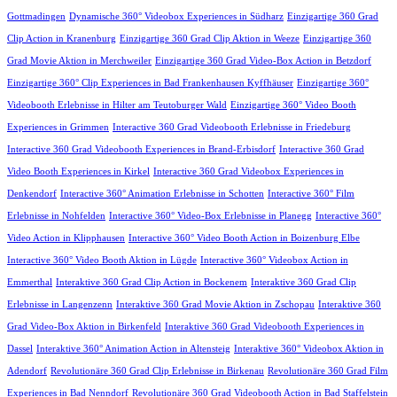
Gottmadingen
Dynamische 360° Videobox Experiences in Südharz
Einzigartige 360 Grad
Clip Action in Kranenburg
Einzigartige 360 Grad Clip Aktion in Weeze
Einzigartige 360
Grad Movie Aktion in Merchweiler
Einzigartige 360 Grad Video-Box Action in Betzdorf
Einzigartige 360° Clip Experiences in Bad Frankenhausen Kyffhäuser
Einzigartige 360°
Videobooth Erlebnisse in Hilter am Teutoburger Wald
Einzigartige 360° Video Booth
Experiences in Grimmen
Interactive 360 Grad Videobooth Erlebnisse in Friedeburg
Interactive 360 Grad Videobooth Experiences in Brand-Erbisdorf
Interactive 360 Grad
Video Booth Experiences in Kirkel
Interactive 360 Grad Videobox Experiences in
Denkendorf
Interactive 360° Animation Erlebnisse in Schotten
Interactive 360° Film
Erlebnisse in Nohfelden
Interactive 360° Video-Box Erlebnisse in Planegg
Interactive 360°
Video Action in Klipphausen
Interactive 360° Video Booth Action in Boizenburg Elbe
Interactive 360° Video Booth Aktion in Lügde
Interactive 360° Videobox Action in
Emmerthal
Interaktive 360 Grad Clip Action in Bockenem
Interaktive 360 Grad Clip
Erlebnisse in Langenzenn
Interaktive 360 Grad Movie Aktion in Zschopau
Interaktive 360
Grad Video-Box Aktion in Birkenfeld
Interaktive 360 Grad Videobooth Experiences in
Dassel
Interaktive 360° Animation Action in Altensteig
Interaktive 360° Videobox Aktion in
Adendorf
Revolutionäre 360 Grad Clip Erlebnisse in Birkenau
Revolutionäre 360 Grad Film
Experiences in Bad Nenndorf
Revolutionäre 360 Grad Videobooth Action in Bad Staffelstein