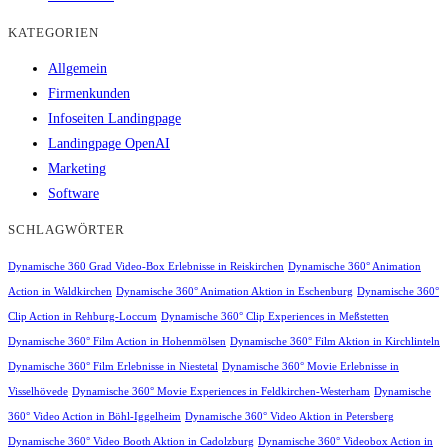
KATEGORIEN
Allgemein
Firmenkunden
Infoseiten Landingpage
Landingpage OpenAI
Marketing
Software
SCHLAGWÖRTER
Dynamische 360 Grad Video-Box Erlebnisse in Reiskirchen
Dynamische 360° Animation
Action in Waldkirchen
Dynamische 360° Animation Aktion in Eschenburg
Dynamische 360°
Clip Action in Rehburg-Loccum
Dynamische 360° Clip Experiences in Meßstetten
Dynamische 360° Film Action in Hohenmölsen
Dynamische 360° Film Aktion in Kirchlinteln
Dynamische 360° Film Erlebnisse in Niestetal
Dynamische 360° Movie Erlebnisse in
Visselhövede
Dynamische 360° Movie Experiences in Feldkirchen-Westerham
Dynamische
360° Video Action in Böhl-Iggelheim
Dynamische 360° Video Aktion in Petersberg
Dynamische 360° Video Booth Aktion in Cadolzburg
Dynamische 360° Videobox Action in