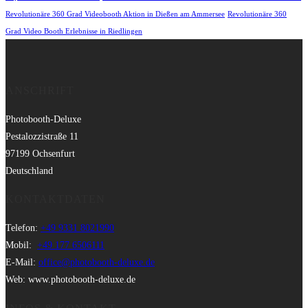
Revolutionäre 360 Grad Videobooth Aktion in Dießen am Ammersee
Revolutionäre 360
Grad Video Booth Erlebnisse in Riedlingen
ANSCHRIFT
Photobooth-Deluxe
Pestalozzistraße 11
97199 Ochsenfurt
Deutschland
KONTAKTDATEN
Telefon:
+49 9331 8021990
Mobil:
+49 177 6506111
E-Mail:
office@photobooth-deluxe.de
Web: www.photobooth-deluxe.de