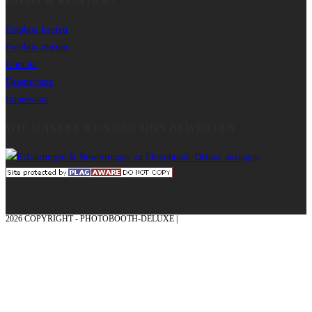
INFOS & KONTAKT
Fotobox kaufen
Fotobox mieten
Kontakt
Datenschutz
Impressum
WIE UNSERE KUNDEN UNS BEWERTEN
2026 COPYRIGHT - PHOTOBOOTH-DELUXE |
GRAFIK & KONZEPTION MIT ❤
AUS DEM MÜNSTERLAND – EHRENPLATZ