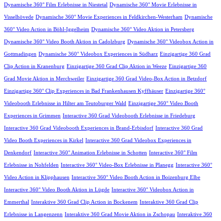
Dynamische 360° Film Erlebnisse in Niestetal
Dynamische 360° Movie Erlebnisse in
Visselhövede
Dynamische 360° Movie Experiences in Feldkirchen-Westerham
Dynamische
360° Video Action in Böhl-Iggelheim
Dynamische 360° Video Aktion in Petersberg
Dynamische 360° Video Booth Aktion in Cadolzburg
Dynamische 360° Videobox Action in
Gottmadingen
Dynamische 360° Videobox Experiences in Südharz
Einzigartige 360 Grad
Clip Action in Kranenburg
Einzigartige 360 Grad Clip Aktion in Weeze
Einzigartige 360
Grad Movie Aktion in Merchweiler
Einzigartige 360 Grad Video-Box Action in Betzdorf
Einzigartige 360° Clip Experiences in Bad Frankenhausen Kyffhäuser
Einzigartige 360°
Videobooth Erlebnisse in Hilter am Teutoburger Wald
Einzigartige 360° Video Booth
Experiences in Grimmen
Interactive 360 Grad Videobooth Erlebnisse in Friedeburg
Interactive 360 Grad Videobooth Experiences in Brand-Erbisdorf
Interactive 360 Grad
Video Booth Experiences in Kirkel
Interactive 360 Grad Videobox Experiences in
Denkendorf
Interactive 360° Animation Erlebnisse in Schotten
Interactive 360° Film
Erlebnisse in Nohfelden
Interactive 360° Video-Box Erlebnisse in Planegg
Interactive 360°
Video Action in Klipphausen
Interactive 360° Video Booth Action in Boizenburg Elbe
Interactive 360° Video Booth Aktion in Lügde
Interactive 360° Videobox Action in
Emmerthal
Interaktive 360 Grad Clip Action in Bockenem
Interaktive 360 Grad Clip
Erlebnisse in Langenzenn
Interaktive 360 Grad Movie Aktion in Zschopau
Interaktive 360