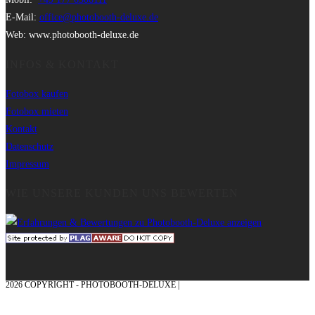
E-Mail:
office@photobooth-deluxe.de
Web: www.photobooth-deluxe.de
INFOS & KONTAKT
Fotobox kaufen
Fotobox mieten
Kontakt
Datenschutz
Impressum
WIE UNSERE KUNDEN UNS BEWERTEN
2026 COPYRIGHT - PHOTOBOOTH-DELUXE |
GRAFIK & KONZEPTION MIT ❤
AUS DEM MÜNSTERLAND – EHRENPLATZ