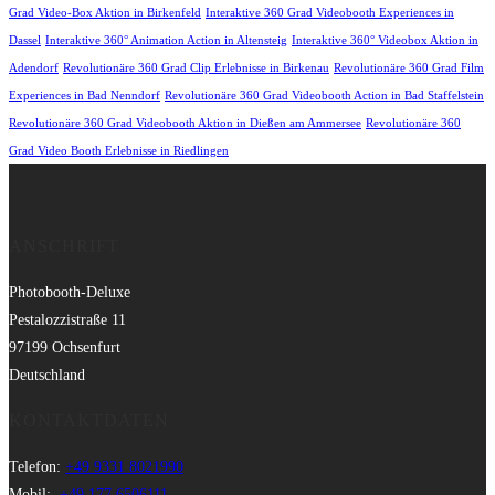
Grad Video-Box Aktion in Birkenfeld
Interaktive 360 Grad Videobooth Experiences in
Dassel
Interaktive 360° Animation Action in Altensteig
Interaktive 360° Videobox Aktion in
Adendorf
Revolutionäre 360 Grad Clip Erlebnisse in Birkenau
Revolutionäre 360 Grad Film
Experiences in Bad Nenndorf
Revolutionäre 360 Grad Videobooth Action in Bad Staffelstein
Revolutionäre 360 Grad Videobooth Aktion in Dießen am Ammersee
Revolutionäre 360
Grad Video Booth Erlebnisse in Riedlingen
ANSCHRIFT
Photobooth-Deluxe
Pestalozzistraße 11
97199 Ochsenfurt
Deutschland
KONTAKTDATEN
Telefon:
+49 9331 8021990
Mobil:
+49 177 6506111