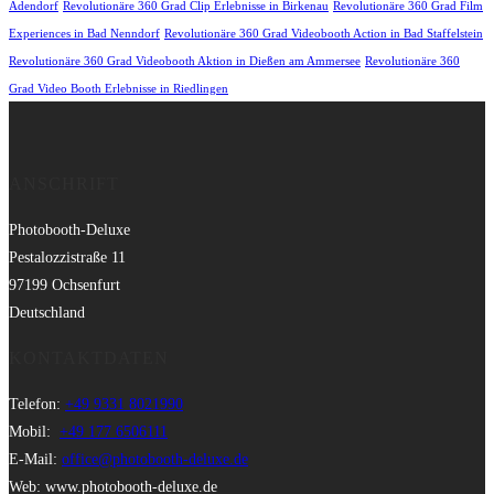
Adendorf
Revolutionäre 360 Grad Clip Erlebnisse in Birkenau
Revolutionäre 360 Grad Film
Experiences in Bad Nenndorf
Revolutionäre 360 Grad Videobooth Action in Bad Staffelstein
Revolutionäre 360 Grad Videobooth Aktion in Dießen am Ammersee
Revolutionäre 360
Grad Video Booth Erlebnisse in Riedlingen
ANSCHRIFT
Photobooth-Deluxe
Pestalozzistraße 11
97199 Ochsenfurt
Deutschland
KONTAKTDATEN
Telefon:
+49 9331 8021990
Mobil:
+49 177 6506111
E-Mail:
office@photobooth-deluxe.de
Web: www.photobooth-deluxe.de