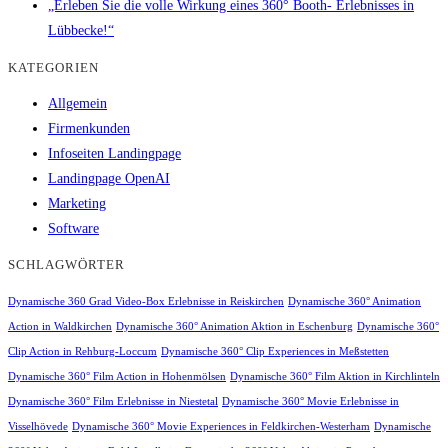
„Erleben Sie die volle Wirkung eines 360° Booth- Erlebnisses in
Lübbecke!“
KATEGORIEN
Allgemein
Firmenkunden
Infoseiten Landingpage
Landingpage OpenAI
Marketing
Software
SCHLAGWÖRTER
Dynamische 360 Grad Video-Box Erlebnisse in Reiskirchen
Dynamische 360° Animation
Action in Waldkirchen
Dynamische 360° Animation Aktion in Eschenburg
Dynamische 360°
Clip Action in Rehburg-Loccum
Dynamische 360° Clip Experiences in Meßstetten
Dynamische 360° Film Action in Hohenmölsen
Dynamische 360° Film Aktion in Kirchlinteln
Dynamische 360° Film Erlebnisse in Niestetal
Dynamische 360° Movie Erlebnisse in
Visselhövede
Dynamische 360° Movie Experiences in Feldkirchen-Westerham
Dynamische