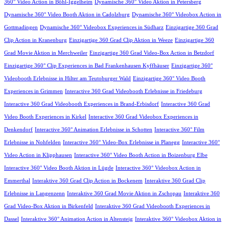
360° Video Action in Böhl-Iggelheim
Dynamische 360° Video Aktion in Petersberg
Dynamische 360° Video Booth Aktion in Cadolzburg
Dynamische 360° Videobox Action in
Gottmadingen
Dynamische 360° Videobox Experiences in Südharz
Einzigartige 360 Grad
Clip Action in Kranenburg
Einzigartige 360 Grad Clip Aktion in Weeze
Einzigartige 360
Grad Movie Aktion in Merchweiler
Einzigartige 360 Grad Video-Box Action in Betzdorf
Einzigartige 360° Clip Experiences in Bad Frankenhausen Kyffhäuser
Einzigartige 360°
Videobooth Erlebnisse in Hilter am Teutoburger Wald
Einzigartige 360° Video Booth
Experiences in Grimmen
Interactive 360 Grad Videobooth Erlebnisse in Friedeburg
Interactive 360 Grad Videobooth Experiences in Brand-Erbisdorf
Interactive 360 Grad
Video Booth Experiences in Kirkel
Interactive 360 Grad Videobox Experiences in
Denkendorf
Interactive 360° Animation Erlebnisse in Schotten
Interactive 360° Film
Erlebnisse in Nohfelden
Interactive 360° Video-Box Erlebnisse in Planegg
Interactive 360°
Video Action in Klipphausen
Interactive 360° Video Booth Action in Boizenburg Elbe
Interactive 360° Video Booth Aktion in Lügde
Interactive 360° Videobox Action in
Emmerthal
Interaktive 360 Grad Clip Action in Bockenem
Interaktive 360 Grad Clip
Erlebnisse in Langenzenn
Interaktive 360 Grad Movie Aktion in Zschopau
Interaktive 360
Grad Video-Box Aktion in Birkenfeld
Interaktive 360 Grad Videobooth Experiences in
Dassel
Interaktive 360° Animation Action in Altensteig
Interaktive 360° Videobox Aktion in