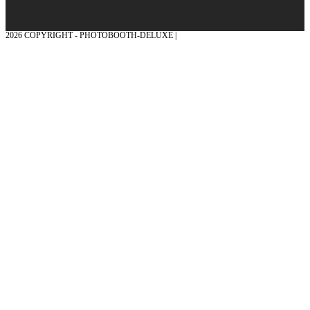
2026 COPYRIGHT - PHOTOBOOTH-DELUXE |
GRAFIK & KONZEPTION MIT ❤
AUS DEM MÜNSTERLAND – EHRENPLATZ