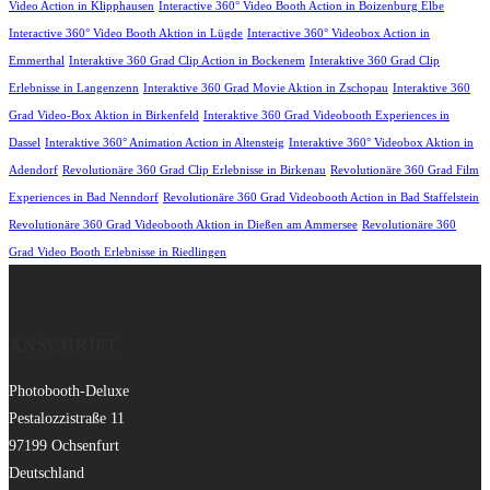
Video Action in Klipphausen
Interactive 360° Video Booth Action in Boizenburg Elbe
Interactive 360° Video Booth Aktion in Lügde
Interactive 360° Videobox Action in
Emmerthal
Interaktive 360 Grad Clip Action in Bockenem
Interaktive 360 Grad Clip
Erlebnisse in Langenzenn
Interaktive 360 Grad Movie Aktion in Zschopau
Interaktive 360
Grad Video-Box Aktion in Birkenfeld
Interaktive 360 Grad Videobooth Experiences in
Dassel
Interaktive 360° Animation Action in Altensteig
Interaktive 360° Videobox Aktion in
Adendorf
Revolutionäre 360 Grad Clip Erlebnisse in Birkenau
Revolutionäre 360 Grad Film
Experiences in Bad Nenndorf
Revolutionäre 360 Grad Videobooth Action in Bad Staffelstein
Revolutionäre 360 Grad Videobooth Aktion in Dießen am Ammersee
Revolutionäre 360
Grad Video Booth Erlebnisse in Riedlingen
ANSCHRIFT
Photobooth-Deluxe
Pestalozzistraße 11
97199 Ochsenfurt
Deutschland