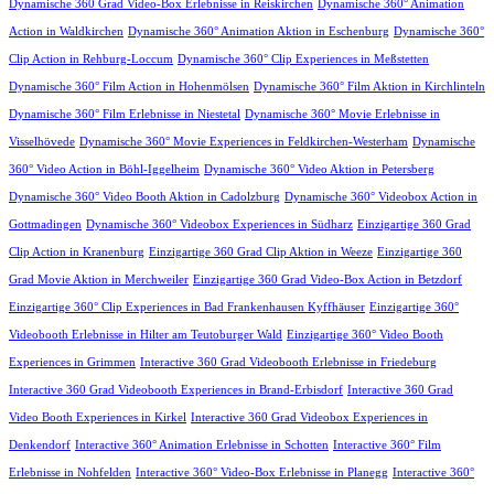
Dynamische 360 Grad Video-Box Erlebnisse in Reiskirchen
Dynamische 360° Animation
Action in Waldkirchen
Dynamische 360° Animation Aktion in Eschenburg
Dynamische 360°
Clip Action in Rehburg-Loccum
Dynamische 360° Clip Experiences in Meßstetten
Dynamische 360° Film Action in Hohenmölsen
Dynamische 360° Film Aktion in Kirchlinteln
Dynamische 360° Film Erlebnisse in Niestetal
Dynamische 360° Movie Erlebnisse in
Visselhövede
Dynamische 360° Movie Experiences in Feldkirchen-Westerham
Dynamische
360° Video Action in Böhl-Iggelheim
Dynamische 360° Video Aktion in Petersberg
Dynamische 360° Video Booth Aktion in Cadolzburg
Dynamische 360° Videobox Action in
Gottmadingen
Dynamische 360° Videobox Experiences in Südharz
Einzigartige 360 Grad
Clip Action in Kranenburg
Einzigartige 360 Grad Clip Aktion in Weeze
Einzigartige 360
Grad Movie Aktion in Merchweiler
Einzigartige 360 Grad Video-Box Action in Betzdorf
Einzigartige 360° Clip Experiences in Bad Frankenhausen Kyffhäuser
Einzigartige 360°
Videobooth Erlebnisse in Hilter am Teutoburger Wald
Einzigartige 360° Video Booth
Experiences in Grimmen
Interactive 360 Grad Videobooth Erlebnisse in Friedeburg
Interactive 360 Grad Videobooth Experiences in Brand-Erbisdorf
Interactive 360 Grad
Video Booth Experiences in Kirkel
Interactive 360 Grad Videobox Experiences in
Denkendorf
Interactive 360° Animation Erlebnisse in Schotten
Interactive 360° Film
Erlebnisse in Nohfelden
Interactive 360° Video-Box Erlebnisse in Planegg
Interactive 360°