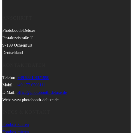
ANSCHRIFT
Photobooth-Deluxe
Pestalozzistraße 11
97199 Ochsenfurt
Deutschland
KONTAKTDATEN
Telefon:
+49 9331 8021990
Mobil:
+49 177 6506111
E-Mail:
office@photobooth-deluxe.de
Web: www.photobooth-deluxe.de
INFOS & KONTAKT
Fotobox kaufen
Fotobox mieten