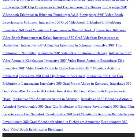
Einzigartige 360° Clip Experiences in Bad Frankenhausen Kyffhäuser
Einzigartige 360°
Videobooth Erlebnisse in Hilter am Teutoburger Wald
Einzigartige 360° Video Booth
Experiences in Grimmen
Interactive 360 Grad Videobooth Erlebnisse in Friedeburg
Interactive 360 Grad Videobooth Experiences in Brand-Erbisdorf
Interactive 360 Grad
Video Booth Experiences in Kirkel
Interactive 360 Grad Videobox Experiences in
Denkendorf
Interactive 360° Animation Erlebnisse in Schotten
Interactive 360° Film
Erlebnisse in Nohfelden
Interactive 360° Video-Box Erlebnisse in Planegg
Interactive 360°
Video Action in Klipphausen
Interactive 360° Video Booth Action in Boizenburg Elbe
Interactive 360° Video Booth Aktion in Lügde
Interactive 360° Videobox Action in
Emmerthal
Interaktive 360 Grad Clip Action in Bockenem
Interaktive 360 Grad Clip
Erlebnisse in Langenzenn
Interaktive 360 Grad Movie Aktion in Zschopau
Interaktive 360
Grad Video-Box Aktion in Birkenfeld
Interaktive 360 Grad Videobooth Experiences in
Dassel
Interaktive 360° Animation Action in Altensteig
Interaktive 360° Videobox Aktion in
Adendorf
Revolutionäre 360 Grad Clip Erlebnisse in Birkenau
Revolutionäre 360 Grad Film
Experiences in Bad Nenndorf
Revolutionäre 360 Grad Videobooth Action in Bad Staffelstein
Revolutionäre 360 Grad Videobooth Aktion in Dießen am Ammersee
Revolutionäre 360
Grad Video Booth Erlebnisse in Riedlingen