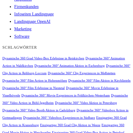
Firmenkunden
Infoseiten Landingpage
Landingpage OpenAI
Marketing
Software
SCHLAGWÖRTER
Dynamische 360 Grad Video-Box Erlebnisse in Reiskirchen
Dynamische 360° Animation
Action in Waldkirchen
Dynamische 360° Animation Aktion in Eschenburg
Dynamische 360°
Clip Action in Rehburg-Loccum
Dynamische 360° Clip Experiences in Meßstetten
Dynamische 360° Film Action in Hohenmölsen
Dynamische 360° Film Aktion in Kirchlinteln
Dynamische 360° Film Erlebnisse in Niestetal
Dynamische 360° Movie Erlebnisse in
Visselhövede
Dynamische 360° Movie Experiences in Feldkirchen-Westerham
Dynamische
360° Video Action in Böhl-Iggelheim
Dynamische 360° Video Aktion in Petersberg
Dynamische 360° Video Booth Aktion in Cadolzburg
Dynamische 360° Videobox Action in
Gottmadingen
Dynamische 360° Videobox Experiences in Südharz
Einzigartige 360 Grad
Clip Action in Kranenburg
Einzigartige 360 Grad Clip Aktion in Weeze
Einzigartige 360
Grad Movie Aktion in Merchweiler
Einzigartige 360 Grad Video-Box Action in Betzdorf