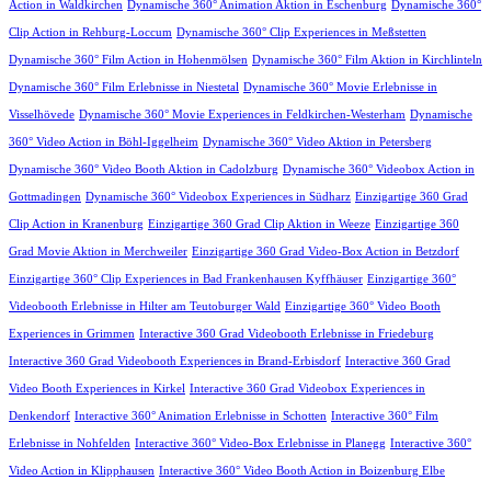
Action in Waldkirchen
Dynamische 360° Animation Aktion in Eschenburg
Dynamische 360°
Clip Action in Rehburg-Loccum
Dynamische 360° Clip Experiences in Meßstetten
Dynamische 360° Film Action in Hohenmölsen
Dynamische 360° Film Aktion in Kirchlinteln
Dynamische 360° Film Erlebnisse in Niestetal
Dynamische 360° Movie Erlebnisse in
Visselhövede
Dynamische 360° Movie Experiences in Feldkirchen-Westerham
Dynamische
360° Video Action in Böhl-Iggelheim
Dynamische 360° Video Aktion in Petersberg
Dynamische 360° Video Booth Aktion in Cadolzburg
Dynamische 360° Videobox Action in
Gottmadingen
Dynamische 360° Videobox Experiences in Südharz
Einzigartige 360 Grad
Clip Action in Kranenburg
Einzigartige 360 Grad Clip Aktion in Weeze
Einzigartige 360
Grad Movie Aktion in Merchweiler
Einzigartige 360 Grad Video-Box Action in Betzdorf
Einzigartige 360° Clip Experiences in Bad Frankenhausen Kyffhäuser
Einzigartige 360°
Videobooth Erlebnisse in Hilter am Teutoburger Wald
Einzigartige 360° Video Booth
Experiences in Grimmen
Interactive 360 Grad Videobooth Erlebnisse in Friedeburg
Interactive 360 Grad Videobooth Experiences in Brand-Erbisdorf
Interactive 360 Grad
Video Booth Experiences in Kirkel
Interactive 360 Grad Videobox Experiences in
Denkendorf
Interactive 360° Animation Erlebnisse in Schotten
Interactive 360° Film
Erlebnisse in Nohfelden
Interactive 360° Video-Box Erlebnisse in Planegg
Interactive 360°
Video Action in Klipphausen
Interactive 360° Video Booth Action in Boizenburg Elbe