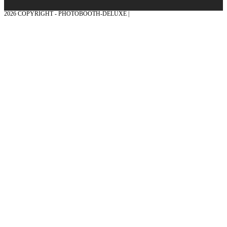
2026 COPYRIGHT - PHOTOBOOTH-DELUXE |
GRAFIK & KONZEPTION MIT ❤
AUS DEM MÜNSTERLAND – EHRENPLATZ