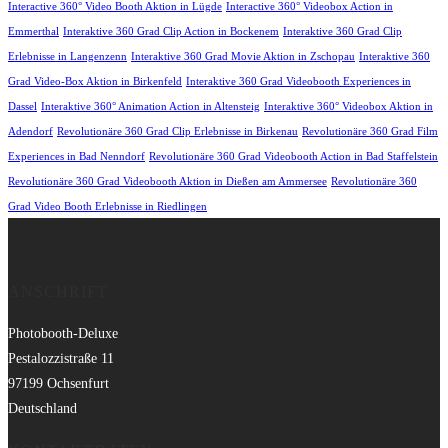
Interactive 360° Video Booth Aktion in Lügde
Interactive 360° Videobox Action in
Emmerthal
Interaktive 360 Grad Clip Action in Bockenem
Interaktive 360 Grad Clip
Erlebnisse in Langenzenn
Interaktive 360 Grad Movie Aktion in Zschopau
Interaktive 360
Grad Video-Box Aktion in Birkenfeld
Interaktive 360 Grad Videobooth Experiences in
Dassel
Interaktive 360° Animation Action in Altensteig
Interaktive 360° Videobox Aktion in
Adendorf
Revolutionäre 360 Grad Clip Erlebnisse in Birkenau
Revolutionäre 360 Grad Film
Experiences in Bad Nenndorf
Revolutionäre 360 Grad Videobooth Action in Bad Staffelstein
Revolutionäre 360 Grad Videobooth Aktion in Dießen am Ammersee
Revolutionäre 360
Grad Video Booth Erlebnisse in Riedlingen
ANSCHRIFT
Photobooth-Deluxe
Pestalozzistraße 11
97199 Ochsenfurt
Deutschland