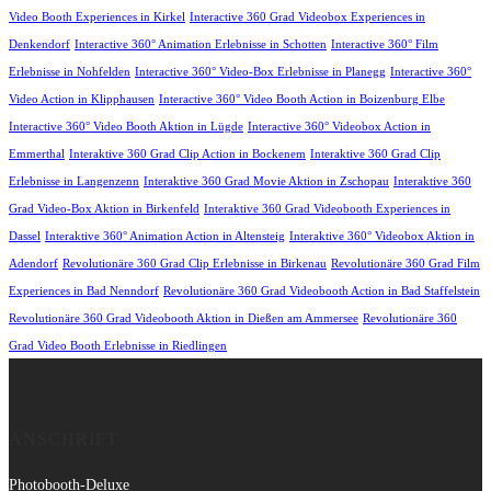
Video Booth Experiences in Kirkel
Interactive 360 Grad Videobox Experiences in
Denkendorf
Interactive 360° Animation Erlebnisse in Schotten
Interactive 360° Film
Erlebnisse in Nohfelden
Interactive 360° Video-Box Erlebnisse in Planegg
Interactive 360°
Video Action in Klipphausen
Interactive 360° Video Booth Action in Boizenburg Elbe
Interactive 360° Video Booth Aktion in Lügde
Interactive 360° Videobox Action in
Emmerthal
Interaktive 360 Grad Clip Action in Bockenem
Interaktive 360 Grad Clip
Erlebnisse in Langenzenn
Interaktive 360 Grad Movie Aktion in Zschopau
Interaktive 360
Grad Video-Box Aktion in Birkenfeld
Interaktive 360 Grad Videobooth Experiences in
Dassel
Interaktive 360° Animation Action in Altensteig
Interaktive 360° Videobox Aktion in
Adendorf
Revolutionäre 360 Grad Clip Erlebnisse in Birkenau
Revolutionäre 360 Grad Film
Experiences in Bad Nenndorf
Revolutionäre 360 Grad Videobooth Action in Bad Staffelstein
Revolutionäre 360 Grad Videobooth Aktion in Dießen am Ammersee
Revolutionäre 360
Grad Video Booth Erlebnisse in Riedlingen
ANSCHRIFT
Photobooth-Deluxe