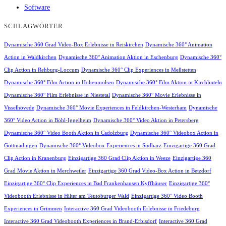
Software
SCHLAGWÖRTER
Dynamische 360 Grad Video-Box Erlebnisse in Reiskirchen
Dynamische 360° Animation
Action in Waldkirchen
Dynamische 360° Animation Aktion in Eschenburg
Dynamische 360°
Clip Action in Rehburg-Loccum
Dynamische 360° Clip Experiences in Meßstetten
Dynamische 360° Film Action in Hohenmölsen
Dynamische 360° Film Aktion in Kirchlinteln
Dynamische 360° Film Erlebnisse in Niestetal
Dynamische 360° Movie Erlebnisse in
Visselhövede
Dynamische 360° Movie Experiences in Feldkirchen-Westerham
Dynamische
360° Video Action in Böhl-Iggelheim
Dynamische 360° Video Aktion in Petersberg
Dynamische 360° Video Booth Aktion in Cadolzburg
Dynamische 360° Videobox Action in
Gottmadingen
Dynamische 360° Videobox Experiences in Südharz
Einzigartige 360 Grad
Clip Action in Kranenburg
Einzigartige 360 Grad Clip Aktion in Weeze
Einzigartige 360
Grad Movie Aktion in Merchweiler
Einzigartige 360 Grad Video-Box Action in Betzdorf
Einzigartige 360° Clip Experiences in Bad Frankenhausen Kyffhäuser
Einzigartige 360°
Videobooth Erlebnisse in Hilter am Teutoburger Wald
Einzigartige 360° Video Booth
Experiences in Grimmen
Interactive 360 Grad Videobooth Erlebnisse in Friedeburg
Interactive 360 Grad Videobooth Experiences in Brand-Erbisdorf
Interactive 360 Grad