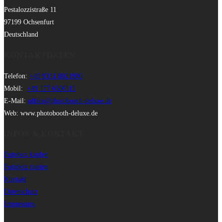
Pestalozzistraße 11
97199 Ochsenfurt
Deutschland
KONTAKTDATEN
Telefon:
+49 9331 8021990
Mobil:
+49 177 6506111
E-Mail:
office@photobooth-deluxe.de
Web: www.photobooth-deluxe.de
INFOS & KONTAKT
Fotobox kaufen
Fotobox mieten
Kontakt
Datenschutz
Impressum