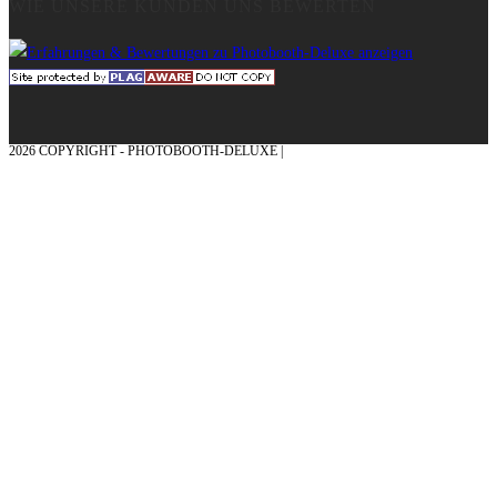
WIE UNSERE KUNDEN UNS BEWERTEN
2026 COPYRIGHT - PHOTOBOOTH-DELUXE |
GRAFIK & KONZEPTION MIT ❤
AUS DEM MÜNSTERLAND – EHRENPLATZ