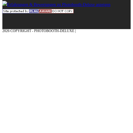
2026 COPYRIGHT - PHOTOBOOTH-DELUXE |
GRAFIK & KONZEPTION MIT ❤
AUS DEM MÜNSTERLAND – EHRENPLATZ