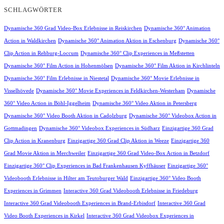
SCHLAGWÖRTER
Dynamische 360 Grad Video-Box Erlebnisse in Reiskirchen
Dynamische 360° Animation
Action in Waldkirchen
Dynamische 360° Animation Aktion in Eschenburg
Dynamische 360°
Clip Action in Rehburg-Loccum
Dynamische 360° Clip Experiences in Meßstetten
Dynamische 360° Film Action in Hohenmölsen
Dynamische 360° Film Aktion in Kirchlinteln
Dynamische 360° Film Erlebnisse in Niestetal
Dynamische 360° Movie Erlebnisse in
Visselhövede
Dynamische 360° Movie Experiences in Feldkirchen-Westerham
Dynamische
360° Video Action in Böhl-Iggelheim
Dynamische 360° Video Aktion in Petersberg
Dynamische 360° Video Booth Aktion in Cadolzburg
Dynamische 360° Videobox Action in
Gottmadingen
Dynamische 360° Videobox Experiences in Südharz
Einzigartige 360 Grad
Clip Action in Kranenburg
Einzigartige 360 Grad Clip Aktion in Weeze
Einzigartige 360
Grad Movie Aktion in Merchweiler
Einzigartige 360 Grad Video-Box Action in Betzdorf
Einzigartige 360° Clip Experiences in Bad Frankenhausen Kyffhäuser
Einzigartige 360°
Videobooth Erlebnisse in Hilter am Teutoburger Wald
Einzigartige 360° Video Booth
Experiences in Grimmen
Interactive 360 Grad Videobooth Erlebnisse in Friedeburg
Interactive 360 Grad Videobooth Experiences in Brand-Erbisdorf
Interactive 360 Grad
Video Booth Experiences in Kirkel
Interactive 360 Grad Videobox Experiences in