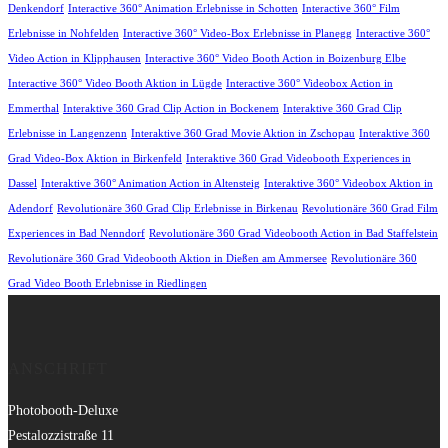
Denkendorf
Interactive 360° Animation Erlebnisse in Schotten
Interactive 360° Film
Erlebnisse in Nohfelden
Interactive 360° Video-Box Erlebnisse in Planegg
Interactive 360°
Video Action in Klipphausen
Interactive 360° Video Booth Action in Boizenburg Elbe
Interactive 360° Video Booth Aktion in Lügde
Interactive 360° Videobox Action in
Emmerthal
Interaktive 360 Grad Clip Action in Bockenem
Interaktive 360 Grad Clip
Erlebnisse in Langenzenn
Interaktive 360 Grad Movie Aktion in Zschopau
Interaktive 360
Grad Video-Box Aktion in Birkenfeld
Interaktive 360 Grad Videobooth Experiences in
Dassel
Interaktive 360° Animation Action in Altensteig
Interaktive 360° Videobox Aktion in
Adendorf
Revolutionäre 360 Grad Clip Erlebnisse in Birkenau
Revolutionäre 360 Grad Film
Experiences in Bad Nenndorf
Revolutionäre 360 Grad Videobooth Action in Bad Staffelstein
Revolutionäre 360 Grad Videobooth Aktion in Dießen am Ammersee
Revolutionäre 360
Grad Video Booth Erlebnisse in Riedlingen
ANSCHRIFT
Photobooth-Deluxe
Pestalozzistraße 11