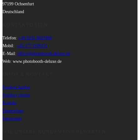
97199 Ochsenfurt
Deutschland
KONTAKTDATEN
Telefon:
+49 9331 8021990
Mobil:
+49 177 6506111
E-Mail:
office@photobooth-deluxe.de
Web: www.photobooth-deluxe.de
INFOS & KONTAKT
Fotobox kaufen
Fotobox mieten
Kontakt
Datenschutz
Impressum
WIE UNSERE KUNDEN UNS BEWERTEN