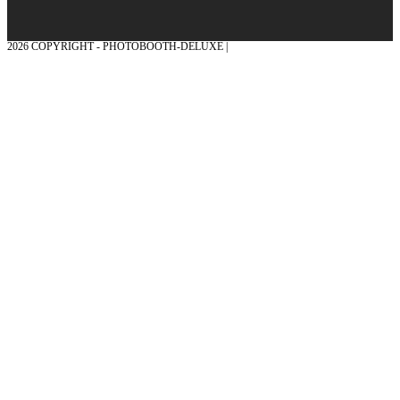
2026 COPYRIGHT - PHOTOBOOTH-DELUXE |
GRAFIK & KONZEPTION MIT ❤
AUS DEM MÜNSTERLAND – EHRENPLATZ