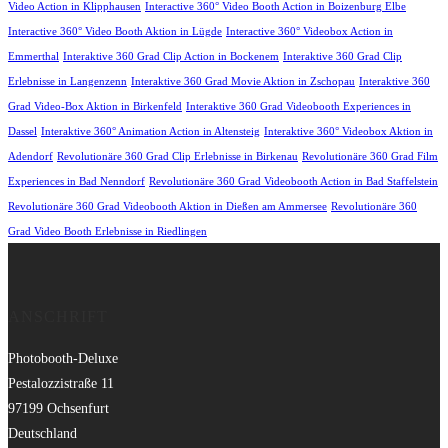
Video Action in Klipphausen
Interactive 360° Video Booth Action in Boizenburg Elbe
Interactive 360° Video Booth Aktion in Lügde
Interactive 360° Videobox Action in
Emmerthal
Interaktive 360 Grad Clip Action in Bockenem
Interaktive 360 Grad Clip
Erlebnisse in Langenzenn
Interaktive 360 Grad Movie Aktion in Zschopau
Interaktive 360
Grad Video-Box Aktion in Birkenfeld
Interaktive 360 Grad Videobooth Experiences in
Dassel
Interaktive 360° Animation Action in Altensteig
Interaktive 360° Videobox Aktion in
Adendorf
Revolutionäre 360 Grad Clip Erlebnisse in Birkenau
Revolutionäre 360 Grad Film
Experiences in Bad Nenndorf
Revolutionäre 360 Grad Videobooth Action in Bad Staffelstein
Revolutionäre 360 Grad Videobooth Aktion in Dießen am Ammersee
Revolutionäre 360
Grad Video Booth Erlebnisse in Riedlingen
ANSCHRIFT
Photobooth-Deluxe
Pestalozzistraße 11
97199 Ochsenfurt
Deutschland