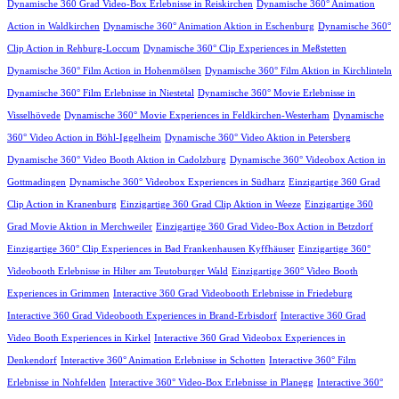
Dynamische 360 Grad Video-Box Erlebnisse in Reiskirchen
Dynamische 360° Animation
Action in Waldkirchen
Dynamische 360° Animation Aktion in Eschenburg
Dynamische 360°
Clip Action in Rehburg-Loccum
Dynamische 360° Clip Experiences in Meßstetten
Dynamische 360° Film Action in Hohenmölsen
Dynamische 360° Film Aktion in Kirchlinteln
Dynamische 360° Film Erlebnisse in Niestetal
Dynamische 360° Movie Erlebnisse in
Visselhövede
Dynamische 360° Movie Experiences in Feldkirchen-Westerham
Dynamische
360° Video Action in Böhl-Iggelheim
Dynamische 360° Video Aktion in Petersberg
Dynamische 360° Video Booth Aktion in Cadolzburg
Dynamische 360° Videobox Action in
Gottmadingen
Dynamische 360° Videobox Experiences in Südharz
Einzigartige 360 Grad
Clip Action in Kranenburg
Einzigartige 360 Grad Clip Aktion in Weeze
Einzigartige 360
Grad Movie Aktion in Merchweiler
Einzigartige 360 Grad Video-Box Action in Betzdorf
Einzigartige 360° Clip Experiences in Bad Frankenhausen Kyffhäuser
Einzigartige 360°
Videobooth Erlebnisse in Hilter am Teutoburger Wald
Einzigartige 360° Video Booth
Experiences in Grimmen
Interactive 360 Grad Videobooth Erlebnisse in Friedeburg
Interactive 360 Grad Videobooth Experiences in Brand-Erbisdorf
Interactive 360 Grad
Video Booth Experiences in Kirkel
Interactive 360 Grad Videobox Experiences in
Denkendorf
Interactive 360° Animation Erlebnisse in Schotten
Interactive 360° Film
Erlebnisse in Nohfelden
Interactive 360° Video-Box Erlebnisse in Planegg
Interactive 360°