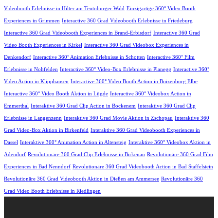
Videobooth Erlebnisse in Hilter am Teutoburger Wald
Einzigartige 360° Video Booth
Experiences in Grimmen
Interactive 360 Grad Videobooth Erlebnisse in Friedeburg
Interactive 360 Grad Videobooth Experiences in Brand-Erbisdorf
Interactive 360 Grad
Video Booth Experiences in Kirkel
Interactive 360 Grad Videobox Experiences in
Denkendorf
Interactive 360° Animation Erlebnisse in Schotten
Interactive 360° Film
Erlebnisse in Nohfelden
Interactive 360° Video-Box Erlebnisse in Planegg
Interactive 360°
Video Action in Klipphausen
Interactive 360° Video Booth Action in Boizenburg Elbe
Interactive 360° Video Booth Aktion in Lügde
Interactive 360° Videobox Action in
Emmerthal
Interaktive 360 Grad Clip Action in Bockenem
Interaktive 360 Grad Clip
Erlebnisse in Langenzenn
Interaktive 360 Grad Movie Aktion in Zschopau
Interaktive 360
Grad Video-Box Aktion in Birkenfeld
Interaktive 360 Grad Videobooth Experiences in
Dassel
Interaktive 360° Animation Action in Altensteig
Interaktive 360° Videobox Aktion in
Adendorf
Revolutionäre 360 Grad Clip Erlebnisse in Birkenau
Revolutionäre 360 Grad Film
Experiences in Bad Nenndorf
Revolutionäre 360 Grad Videobooth Action in Bad Staffelstein
Revolutionäre 360 Grad Videobooth Aktion in Dießen am Ammersee
Revolutionäre 360
Grad Video Booth Erlebnisse in Riedlingen