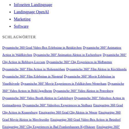
Infoseiten Landingpage
Landingpage OpenAI
Marketing
Software
SCHLAGWÖRTER
Dynamische 360 Grad Video-Box Erlebnisse in Reiskirchen
Dynamische 360° Animation
Action in Waldkirchen
Dynamische 360° Animation Aktion in Eschenburg
Dynamische 360°
Clip Action in Rehburg-Loccum
Dynamische 360° Clip Experiences in Meßstetten
Dynamische 360° Film Action in Hohenmölsen
Dynamische 360° Film Aktion in Kirchlinteln
Dynamische 360° Film Erlebnisse in Niestetal
Dynamische 360° Movie Erlebnisse in
Visselhövede
Dynamische 360° Movie Experiences in Feldkirchen-Westerham
Dynamische
360° Video Action in Böhl-Iggelheim
Dynamische 360° Video Aktion in Petersberg
Dynamische 360° Video Booth Aktion in Cadolzburg
Dynamische 360° Videobox Action in
Gottmadingen
Dynamische 360° Videobox Experiences in Südharz
Einzigartige 360 Grad
Clip Action in Kranenburg
Einzigartige 360 Grad Clip Aktion in Weeze
Einzigartige 360
Grad Movie Aktion in Merchweiler
Einzigartige 360 Grad Video-Box Action in Betzdorf
Einzigartige 360° Clip Experiences in Bad Frankenhausen Kyffhäuser
Einzigartige 360°