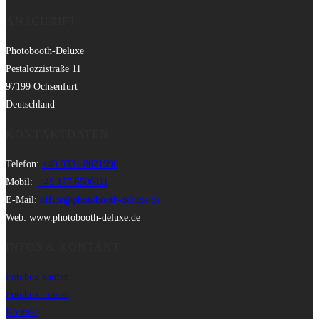
ANSCHRIFT
Photobooth-Deluxe
Pestalozzistraße 11
97199 Ochsenfurt
Deutschland
KONTAKTDATEN
Telefon:
+49 9331 8021990
Mobil:
+49 177 6506111
E-Mail:
office@photobooth-deluxe.de
Web: www.photobooth-deluxe.de
INFOS & KONTAKT
Fotobox kaufen
Fotobox mieten
Kontakt