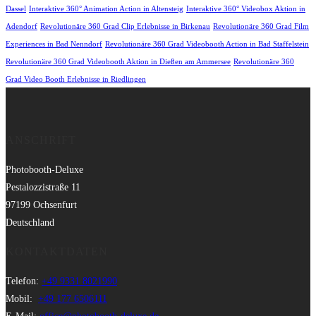
Dassel
Interaktive 360° Animation Action in Altensteig
Interaktive 360° Videobox Aktion in
Adendorf
Revolutionäre 360 Grad Clip Erlebnisse in Birkenau
Revolutionäre 360 Grad Film
Experiences in Bad Nenndorf
Revolutionäre 360 Grad Videobooth Action in Bad Staffelstein
Revolutionäre 360 Grad Videobooth Aktion in Dießen am Ammersee
Revolutionäre 360
Grad Video Booth Erlebnisse in Riedlingen
ANSCHRIFT
Photobooth-Deluxe
Pestalozzistraße 11
97199 Ochsenfurt
Deutschland
KONTAKTDATEN
Telefon:
+49 9331 8021990
Mobil:
+49 177 6506111