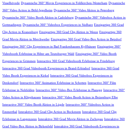
Visselhövede
Dynamische 360° Movie Experiences in Feldkirchen-Westerham
Dynamische
360° Video Action in Böhl-Iggelheim
Dynamische 360° Video Aktion in Petersberg
Dynamische 360° Video Booth Aktion in Cadolzburg
Dynamische 360° Videobox Action in
Gottmadingen
Dynamische 360° Videobox Experiences in Südharz
Einzigartige 360 Grad
Clip Action in Kranenburg
Einzigartige 360 Grad Clip Aktion in Weeze
Einzigartige 360
Grad Movie Aktion in Merchweiler
Einzigartige 360 Grad Video-Box Action in Betzdorf
Einzigartige 360° Clip Experiences in Bad Frankenhausen Kyffhäuser
Einzigartige 360°
Videobooth Erlebnisse in Hilter am Teutoburger Wald
Einzigartige 360° Video Booth
Experiences in Grimmen
Interactive 360 Grad Videobooth Erlebnisse in Friedeburg
Interactive 360 Grad Videobooth Experiences in Brand-Erbisdorf
Interactive 360 Grad
Video Booth Experiences in Kirkel
Interactive 360 Grad Videobox Experiences in
Denkendorf
Interactive 360° Animation Erlebnisse in Schotten
Interactive 360° Film
Erlebnisse in Nohfelden
Interactive 360° Video-Box Erlebnisse in Planegg
Interactive 360°
Video Action in Klipphausen
Interactive 360° Video Booth Action in Boizenburg Elbe
Interactive 360° Video Booth Aktion in Lügde
Interactive 360° Videobox Action in
Emmerthal
Interaktive 360 Grad Clip Action in Bockenem
Interaktive 360 Grad Clip
Erlebnisse in Langenzenn
Interaktive 360 Grad Movie Aktion in Zschopau
Interaktive 360
Grad Video-Box Aktion in Birkenfeld
Interaktive 360 Grad Videobooth Experiences in