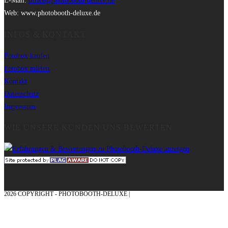
E-Mail:
office@photobooth-deluxe.de
Web: www.photobooth-deluxe.de
INFOS & KONTAKT
Fotobox kaufen
Fotobox mieten
Kontakt
Datenschutz
Impressum
WIE UNSERE KUNDEN UNS BEWERTEN
2026 COPYRIGHT - PHOTOBOOTH-DELUXE |
GRAFIK & KONZEPTION MIT ❤
AUS DEM MÜNSTERLAND – EHRENPLATZ