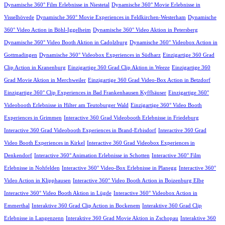
Dynamische 360° Film Erlebnisse in Niestetal
Dynamische 360° Movie Erlebnisse in
Visselhövede
Dynamische 360° Movie Experiences in Feldkirchen-Westerham
Dynamische
360° Video Action in Böhl-Iggelheim
Dynamische 360° Video Aktion in Petersberg
Dynamische 360° Video Booth Aktion in Cadolzburg
Dynamische 360° Videobox Action in
Gottmadingen
Dynamische 360° Videobox Experiences in Südharz
Einzigartige 360 Grad
Clip Action in Kranenburg
Einzigartige 360 Grad Clip Aktion in Weeze
Einzigartige 360
Grad Movie Aktion in Merchweiler
Einzigartige 360 Grad Video-Box Action in Betzdorf
Einzigartige 360° Clip Experiences in Bad Frankenhausen Kyffhäuser
Einzigartige 360°
Videobooth Erlebnisse in Hilter am Teutoburger Wald
Einzigartige 360° Video Booth
Experiences in Grimmen
Interactive 360 Grad Videobooth Erlebnisse in Friedeburg
Interactive 360 Grad Videobooth Experiences in Brand-Erbisdorf
Interactive 360 Grad
Video Booth Experiences in Kirkel
Interactive 360 Grad Videobox Experiences in
Denkendorf
Interactive 360° Animation Erlebnisse in Schotten
Interactive 360° Film
Erlebnisse in Nohfelden
Interactive 360° Video-Box Erlebnisse in Planegg
Interactive 360°
Video Action in Klipphausen
Interactive 360° Video Booth Action in Boizenburg Elbe
Interactive 360° Video Booth Aktion in Lügde
Interactive 360° Videobox Action in
Emmerthal
Interaktive 360 Grad Clip Action in Bockenem
Interaktive 360 Grad Clip
Erlebnisse in Langenzenn
Interaktive 360 Grad Movie Aktion in Zschopau
Interaktive 360