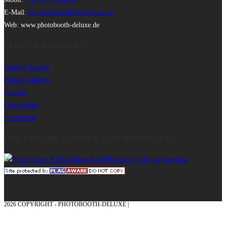
E-Mail:
office@photobooth-deluxe.de
Web: www.photobooth-deluxe.de
INFOS & KONTAKT
Fotobox kaufen
Fotobox mieten
Kontakt
Datenschutz
Impressum
WIE UNSERE KUNDEN UNS BEWERTEN
2026 COPYRIGHT - PHOTOBOOTH-DELUXE |
GRAFIK & KONZEPTION MIT ❤
AUS DEM MÜNSTERLAND – EHRENPLATZ