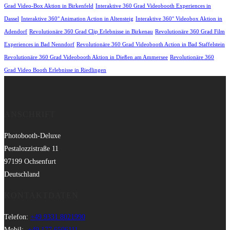
Grad Video-Box Aktion in Birkenfeld
Interaktive 360 Grad Videobooth Experiences in
Dassel
Interaktive 360° Animation Action in Altensteig
Interaktive 360° Videobox Aktion in
Adendorf
Revolutionäre 360 Grad Clip Erlebnisse in Birkenau
Revolutionäre 360 Grad Film
Experiences in Bad Nenndorf
Revolutionäre 360 Grad Videobooth Action in Bad Staffelstein
Revolutionäre 360 Grad Videobooth Aktion in Dießen am Ammersee
Revolutionäre 360
Grad Video Booth Erlebnisse in Riedlingen
ANSCHRIFT
Photobooth-Deluxe
Pestalozzistraße 11
97199 Ochsenfurt
Deutschland
KONTAKTDATEN
Telefon:
+49 9331 8021990
Mobil:
+49 177 6506111