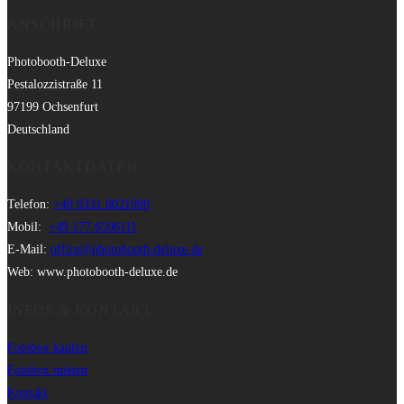
ANSCHRIFT
Photobooth-Deluxe
Pestalozzistraße 11
97199 Ochsenfurt
Deutschland
KONTAKTDATEN
Telefon:
+49 9331 8021990
Mobil:
+49 177 6506111
E-Mail:
office@photobooth-deluxe.de
Web: www.photobooth-deluxe.de
INFOS & KONTAKT
Fotobox kaufen
Fotobox mieten
Kontakt