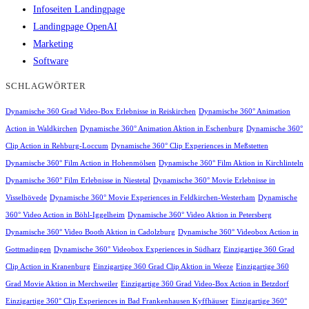
Infoseiten Landingpage
Landingpage OpenAI
Marketing
Software
SCHLAGWÖRTER
Dynamische 360 Grad Video-Box Erlebnisse in Reiskirchen
Dynamische 360° Animation
Action in Waldkirchen
Dynamische 360° Animation Aktion in Eschenburg
Dynamische 360°
Clip Action in Rehburg-Loccum
Dynamische 360° Clip Experiences in Meßstetten
Dynamische 360° Film Action in Hohenmölsen
Dynamische 360° Film Aktion in Kirchlinteln
Dynamische 360° Film Erlebnisse in Niestetal
Dynamische 360° Movie Erlebnisse in
Visselhövede
Dynamische 360° Movie Experiences in Feldkirchen-Westerham
Dynamische
360° Video Action in Böhl-Iggelheim
Dynamische 360° Video Aktion in Petersberg
Dynamische 360° Video Booth Aktion in Cadolzburg
Dynamische 360° Videobox Action in
Gottmadingen
Dynamische 360° Videobox Experiences in Südharz
Einzigartige 360 Grad
Clip Action in Kranenburg
Einzigartige 360 Grad Clip Aktion in Weeze
Einzigartige 360
Grad Movie Aktion in Merchweiler
Einzigartige 360 Grad Video-Box Action in Betzdorf
Einzigartige 360° Clip Experiences in Bad Frankenhausen Kyffhäuser
Einzigartige 360°