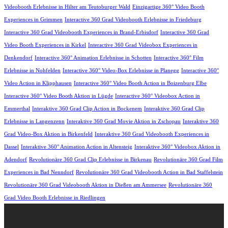
Videobooth Erlebnisse in Hilter am Teutoburger Wald
Einzigartige 360° Video Booth
Experiences in Grimmen
Interactive 360 Grad Videobooth Erlebnisse in Friedeburg
Interactive 360 Grad Videobooth Experiences in Brand-Erbisdorf
Interactive 360 Grad
Video Booth Experiences in Kirkel
Interactive 360 Grad Videobox Experiences in
Denkendorf
Interactive 360° Animation Erlebnisse in Schotten
Interactive 360° Film
Erlebnisse in Nohfelden
Interactive 360° Video-Box Erlebnisse in Planegg
Interactive 360°
Video Action in Klipphausen
Interactive 360° Video Booth Action in Boizenburg Elbe
Interactive 360° Video Booth Aktion in Lügde
Interactive 360° Videobox Action in
Emmerthal
Interaktive 360 Grad Clip Action in Bockenem
Interaktive 360 Grad Clip
Erlebnisse in Langenzenn
Interaktive 360 Grad Movie Aktion in Zschopau
Interaktive 360
Grad Video-Box Aktion in Birkenfeld
Interaktive 360 Grad Videobooth Experiences in
Dassel
Interaktive 360° Animation Action in Altensteig
Interaktive 360° Videobox Aktion in
Adendorf
Revolutionäre 360 Grad Clip Erlebnisse in Birkenau
Revolutionäre 360 Grad Film
Experiences in Bad Nenndorf
Revolutionäre 360 Grad Videobooth Action in Bad Staffelstein
Revolutionäre 360 Grad Videobooth Aktion in Dießen am Ammersee
Revolutionäre 360
Grad Video Booth Erlebnisse in Riedlingen