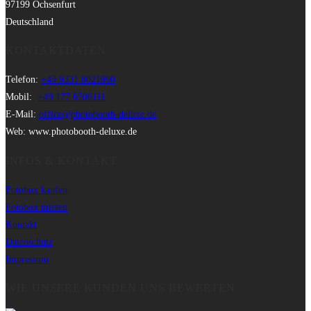
97199 Ochsenfurt
Deutschland
KONTAKTDATEN
Telefon:
+49 9331 8021990
Mobil:
+49 177 6506111
E-Mail:
office@photobooth-deluxe.de
Web: www.photobooth-deluxe.de
INFOS & KONTAKT
Fotobox kaufen
Fotobox mieten
Kontakt
Datenschutz
Impressum
WIE UNSERE KUNDEN UNS BEWERTEN