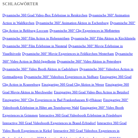
SCHLAGWÖRTER
Dynamische 360 Grad Video-Box Erlebnisse in Reiskirchen
Dynamische 360° Animation
Action in Waldkirchen
Dynamische 360° Animation Aktion in Eschenburg
Dynamische 360°
Clip Action in Rehburg-Loccum
Dynamische 360° Clip Experiences in Meßstetten
Dynamische 360° Film Action in Hohenmölsen
Dynamische 360° Film Aktion in Kirchlinteln
Dynamische 360° Film Erlebnisse in Niestetal
Dynamische 360° Movie Erlebnisse in
Visselhövede
Dynamische 360° Movie Experiences in Feldkirchen-Westerham
Dynamische
360° Video Action in Böhl-Iggelheim
Dynamische 360° Video Aktion in Petersberg
Dynamische 360° Video Booth Aktion in Cadolzburg
Dynamische 360° Videobox Action in
Gottmadingen
Dynamische 360° Videobox Experiences in Südharz
Einzigartige 360 Grad
Clip Action in Kranenburg
Einzigartige 360 Grad Clip Aktion in Weeze
Einzigartige 360
Grad Movie Aktion in Merchweiler
Einzigartige 360 Grad Video-Box Action in Betzdorf
Einzigartige 360° Clip Experiences in Bad Frankenhausen Kyffhäuser
Einzigartige 360°
Videobooth Erlebnisse in Hilter am Teutoburger Wald
Einzigartige 360° Video Booth
Experiences in Grimmen
Interactive 360 Grad Videobooth Erlebnisse in Friedeburg
Interactive 360 Grad Videobooth Experiences in Brand-Erbisdorf
Interactive 360 Grad
Video Booth Experiences in Kirkel
Interactive 360 Grad Videobox Experiences in