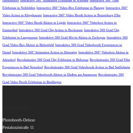
Denkendorf
Interactive 360° Animation Erlebnisse in Schotten
Interactive 360° Film
Erlebnisse in Nohfelden
Interactive 360° Video-Box Erlebnisse in Planegg
Interactive 360°
Video Action in Klipphausen
Interactive 360° Video Booth Action in Boizenburg Elbe
Interactive 360° Video Booth Aktion in Lügde
Interactive 360° Videobox Action in
Emmerthal
Interaktive 360 Grad Clip Action in Bockenem
Interaktive 360 Grad Clip
Erlebnisse in Langenzenn
Interaktive 360 Grad Movie Aktion in Zschopau
Interaktive 360
Grad Video-Box Aktion in Birkenfeld
Interaktive 360 Grad Videobooth Experiences in
Dassel
Interaktive 360° Animation Action in Altensteig
Interaktive 360° Videobox Aktion in
Adendorf
Revolutionäre 360 Grad Clip Erlebnisse in Birkenau
Revolutionäre 360 Grad Film
Experiences in Bad Nenndorf
Revolutionäre 360 Grad Videobooth Action in Bad Staffelstein
Revolutionäre 360 Grad Videobooth Aktion in Dießen am Ammersee
Revolutionäre 360
Grad Video Booth Erlebnisse in Riedlingen
ANSCHRIFT
Photobooth-Deluxe
Pestalozzistraße 11