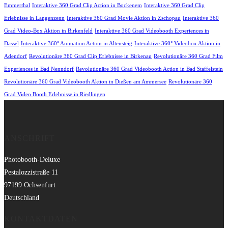
Emmerthal
Interaktive 360 Grad Clip Action in Bockenem
Interaktive 360 Grad Clip
Erlebnisse in Langenzenn
Interaktive 360 Grad Movie Aktion in Zschopau
Interaktive 360
Grad Video-Box Aktion in Birkenfeld
Interaktive 360 Grad Videobooth Experiences in
Dassel
Interaktive 360° Animation Action in Altensteig
Interaktive 360° Videobox Aktion in
Adendorf
Revolutionäre 360 Grad Clip Erlebnisse in Birkenau
Revolutionäre 360 Grad Film
Experiences in Bad Nenndorf
Revolutionäre 360 Grad Videobooth Action in Bad Staffelstein
Revolutionäre 360 Grad Videobooth Aktion in Dießen am Ammersee
Revolutionäre 360
Grad Video Booth Erlebnisse in Riedlingen
ANSCHRIFT
Photobooth-Deluxe
Pestalozzistraße 11
97199 Ochsenfurt
Deutschland
KONTAKTDATEN