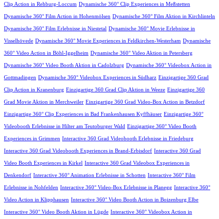
Clip Action in Rehburg-Loccum
Dynamische 360° Clip Experiences in Meßstetten
Dynamische 360° Film Action in Hohenmölsen
Dynamische 360° Film Aktion in Kirchlinteln
Dynamische 360° Film Erlebnisse in Niestetal
Dynamische 360° Movie Erlebnisse in
Visselhövede
Dynamische 360° Movie Experiences in Feldkirchen-Westerham
Dynamische
360° Video Action in Böhl-Iggelheim
Dynamische 360° Video Aktion in Petersberg
Dynamische 360° Video Booth Aktion in Cadolzburg
Dynamische 360° Videobox Action in
Gottmadingen
Dynamische 360° Videobox Experiences in Südharz
Einzigartige 360 Grad
Clip Action in Kranenburg
Einzigartige 360 Grad Clip Aktion in Weeze
Einzigartige 360
Grad Movie Aktion in Merchweiler
Einzigartige 360 Grad Video-Box Action in Betzdorf
Einzigartige 360° Clip Experiences in Bad Frankenhausen Kyffhäuser
Einzigartige 360°
Videobooth Erlebnisse in Hilter am Teutoburger Wald
Einzigartige 360° Video Booth
Experiences in Grimmen
Interactive 360 Grad Videobooth Erlebnisse in Friedeburg
Interactive 360 Grad Videobooth Experiences in Brand-Erbisdorf
Interactive 360 Grad
Video Booth Experiences in Kirkel
Interactive 360 Grad Videobox Experiences in
Denkendorf
Interactive 360° Animation Erlebnisse in Schotten
Interactive 360° Film
Erlebnisse in Nohfelden
Interactive 360° Video-Box Erlebnisse in Planegg
Interactive 360°
Video Action in Klipphausen
Interactive 360° Video Booth Action in Boizenburg Elbe
Interactive 360° Video Booth Aktion in Lügde
Interactive 360° Videobox Action in