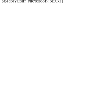
2026 COPYRIGHT - PHOTOBOOTH-DELUXE |
GRAFIK & KONZEPTION MIT ❤
AUS DEM MÜNSTERLAND – EHRENPLATZ