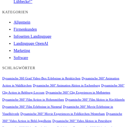
Lübbecke!“
KATEGORIEN
Allgemein
Firmenkunden
Infoseiten Landingpage
Landingpage OpenAI
Marketing
Software
SCHLAGWÖRTER
Dynamische 360 Grad Video-Box Erlebnisse in Reiskirchen
Dynamische 360° Animation
Action in Waldkirchen
Dynamische 360° Animation Aktion in Eschenburg
Dynamische 360°
Clip Action in Rehburg-Loccum
Dynamische 360° Clip Experiences in Meßstetten
Dynamische 360° Film Action in Hohenmölsen
Dynamische 360° Film Aktion in Kirchlinteln
Dynamische 360° Film Erlebnisse in Niestetal
Dynamische 360° Movie Erlebnisse in
Visselhövede
Dynamische 360° Movie Experiences in Feldkirchen-Westerham
Dynamische
360° Video Action in Böhl-Iggelheim
Dynamische 360° Video Aktion in Petersberg