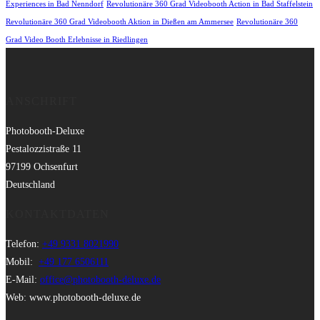
Experiences in Bad Nenndorf
Revolutionäre 360 Grad Videobooth Action in Bad Staffelstein
Revolutionäre 360 Grad Videobooth Aktion in Dießen am Ammersee
Revolutionäre 360
Grad Video Booth Erlebnisse in Riedlingen
ANSCHRIFT
Photobooth-Deluxe
Pestalozzistraße 11
97199 Ochsenfurt
Deutschland
KONTAKTDATEN
Telefon:
+49 9331 8021990
Mobil:
+49 177 6506111
E-Mail:
office@photobooth-deluxe.de
Web: www.photobooth-deluxe.de