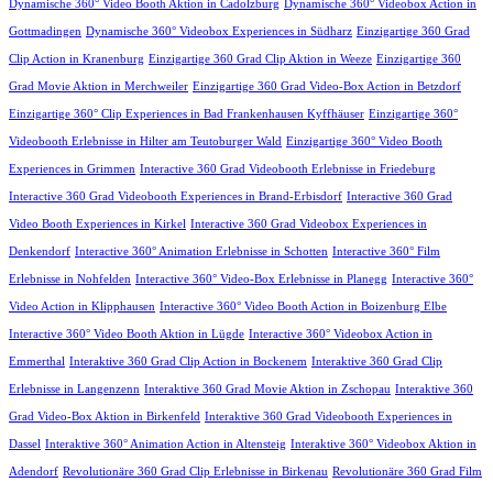
Dynamische 360° Video Booth Aktion in Cadolzburg
Dynamische 360° Videobox Action in
Gottmadingen
Dynamische 360° Videobox Experiences in Südharz
Einzigartige 360 Grad
Clip Action in Kranenburg
Einzigartige 360 Grad Clip Aktion in Weeze
Einzigartige 360
Grad Movie Aktion in Merchweiler
Einzigartige 360 Grad Video-Box Action in Betzdorf
Einzigartige 360° Clip Experiences in Bad Frankenhausen Kyffhäuser
Einzigartige 360°
Videobooth Erlebnisse in Hilter am Teutoburger Wald
Einzigartige 360° Video Booth
Experiences in Grimmen
Interactive 360 Grad Videobooth Erlebnisse in Friedeburg
Interactive 360 Grad Videobooth Experiences in Brand-Erbisdorf
Interactive 360 Grad
Video Booth Experiences in Kirkel
Interactive 360 Grad Videobox Experiences in
Denkendorf
Interactive 360° Animation Erlebnisse in Schotten
Interactive 360° Film
Erlebnisse in Nohfelden
Interactive 360° Video-Box Erlebnisse in Planegg
Interactive 360°
Video Action in Klipphausen
Interactive 360° Video Booth Action in Boizenburg Elbe
Interactive 360° Video Booth Aktion in Lügde
Interactive 360° Videobox Action in
Emmerthal
Interaktive 360 Grad Clip Action in Bockenem
Interaktive 360 Grad Clip
Erlebnisse in Langenzenn
Interaktive 360 Grad Movie Aktion in Zschopau
Interaktive 360
Grad Video-Box Aktion in Birkenfeld
Interaktive 360 Grad Videobooth Experiences in
Dassel
Interaktive 360° Animation Action in Altensteig
Interaktive 360° Videobox Aktion in
Adendorf
Revolutionäre 360 Grad Clip Erlebnisse in Birkenau
Revolutionäre 360 Grad Film