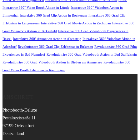
Interactive 360° Video Booth Aktion in Lügde
Interactive 360° Videobox Action in
Emmerthal
Interaktive 360 Grad Clip Action in Bockenem
Interaktive 360 Grad Clip
Erlebnisse in Langenzenn
Interaktive 360 Grad Movie Aktion in Zschopau
Interaktive 360
Grad Video-Box Aktion in Birkenfeld
Interaktive 360 Grad Videobooth Experiences in
Dassel
Interaktive 360° Animation Action in Altensteig
Interaktive 360° Videobox Aktion in
Adendorf
Revolutionäre 360 Grad Clip Erlebnisse in Birkenau
Revolutionäre 360 Grad Film
Experiences in Bad Nenndorf
Revolutionäre 360 Grad Videobooth Action in Bad Staffelstein
Revolutionäre 360 Grad Videobooth Aktion in Dießen am Ammersee
Revolutionäre 360
Grad Video Booth Erlebnisse in Riedlingen
ANSCHRIFT
Photobooth-Deluxe
Pestalozzistraße 11
97199 Ochsenfurt
Deutschland