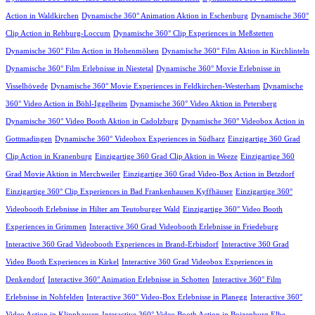
Action in Waldkirchen
Dynamische 360° Animation Aktion in Eschenburg
Dynamische 360°
Clip Action in Rehburg-Loccum
Dynamische 360° Clip Experiences in Meßstetten
Dynamische 360° Film Action in Hohenmölsen
Dynamische 360° Film Aktion in Kirchlinteln
Dynamische 360° Film Erlebnisse in Niestetal
Dynamische 360° Movie Erlebnisse in
Visselhövede
Dynamische 360° Movie Experiences in Feldkirchen-Westerham
Dynamische
360° Video Action in Böhl-Iggelheim
Dynamische 360° Video Aktion in Petersberg
Dynamische 360° Video Booth Aktion in Cadolzburg
Dynamische 360° Videobox Action in
Gottmadingen
Dynamische 360° Videobox Experiences in Südharz
Einzigartige 360 Grad
Clip Action in Kranenburg
Einzigartige 360 Grad Clip Aktion in Weeze
Einzigartige 360
Grad Movie Aktion in Merchweiler
Einzigartige 360 Grad Video-Box Action in Betzdorf
Einzigartige 360° Clip Experiences in Bad Frankenhausen Kyffhäuser
Einzigartige 360°
Videobooth Erlebnisse in Hilter am Teutoburger Wald
Einzigartige 360° Video Booth
Experiences in Grimmen
Interactive 360 Grad Videobooth Erlebnisse in Friedeburg
Interactive 360 Grad Videobooth Experiences in Brand-Erbisdorf
Interactive 360 Grad
Video Booth Experiences in Kirkel
Interactive 360 Grad Videobox Experiences in
Denkendorf
Interactive 360° Animation Erlebnisse in Schotten
Interactive 360° Film
Erlebnisse in Nohfelden
Interactive 360° Video-Box Erlebnisse in Planegg
Interactive 360°
Video Action in Klipphausen
Interactive 360° Video Booth Action in Boizenburg Elbe