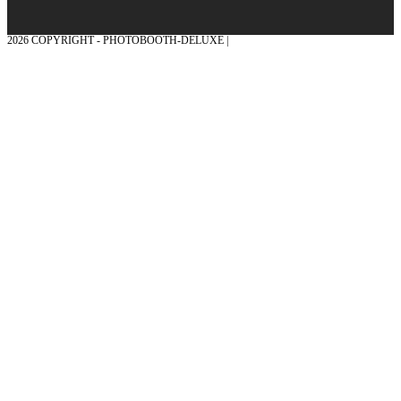
2026 COPYRIGHT - PHOTOBOOTH-DELUXE |
GRAFIK & KONZEPTION MIT ❤
AUS DEM MÜNSTERLAND – EHRENPLATZ