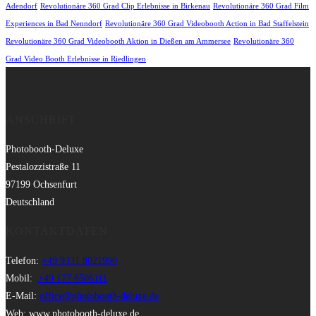
Adendorf
Revolutionäre 360 Grad Clip Erlebnisse in Birkenau
Revolutionäre 360 Grad Film
Experiences in Bad Nenndorf
Revolutionäre 360 Grad Videobooth Action in Bad Staffelstein
Revolutionäre 360 Grad Videobooth Aktion in Dießen am Ammersee
Revolutionäre 360
Grad Video Booth Erlebnisse in Riedlingen
ANSCHRIFT
Photobooth-Deluxe
Pestalozzistraße 11
97199 Ochsenfurt
Deutschland
KONTAKTDATEN
Telefon:
+49 9331 8021990
Mobil:
+49 177 6506111
E-Mail:
office@photobooth-deluxe.de
Web: www.photobooth-deluxe.de