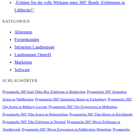
„Erleben Sie die volle Wirkung eines 360° Booth- Erlebnisses in
Lübbecke!“
KATEGORIEN
Allgemein
Firmenkunden
Infoseiten Landingpage
Landingpage OpenAI
Marketing
Software
SCHLAGWÖRTER
Dynamische 360 Grad Video-Box Erlebnisse in Reiskirchen
Dynamische 360° Animation
Action in Waldkirchen
Dynamische 360° Animation Aktion in Eschenburg
Dynamische 360°
Clip Action in Rehburg-Loccum
Dynamische 360° Clip Experiences in Meßstetten
Dynamische 360° Film Action in Hohenmölsen
Dynamische 360° Film Aktion in Kirchlinteln
Dynamische 360° Film Erlebnisse in Niestetal
Dynamische 360° Movie Erlebnisse in
Visselhövede
Dynamische 360° Movie Experiences in Feldkirchen-Westerham
Dynamische