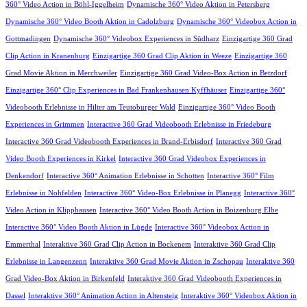
360° Video Action in Böhl-Iggelheim
Dynamische 360° Video Aktion in Petersberg
Dynamische 360° Video Booth Aktion in Cadolzburg
Dynamische 360° Videobox Action in
Gottmadingen
Dynamische 360° Videobox Experiences in Südharz
Einzigartige 360 Grad
Clip Action in Kranenburg
Einzigartige 360 Grad Clip Aktion in Weeze
Einzigartige 360
Grad Movie Aktion in Merchweiler
Einzigartige 360 Grad Video-Box Action in Betzdorf
Einzigartige 360° Clip Experiences in Bad Frankenhausen Kyffhäuser
Einzigartige 360°
Videobooth Erlebnisse in Hilter am Teutoburger Wald
Einzigartige 360° Video Booth
Experiences in Grimmen
Interactive 360 Grad Videobooth Erlebnisse in Friedeburg
Interactive 360 Grad Videobooth Experiences in Brand-Erbisdorf
Interactive 360 Grad
Video Booth Experiences in Kirkel
Interactive 360 Grad Videobox Experiences in
Denkendorf
Interactive 360° Animation Erlebnisse in Schotten
Interactive 360° Film
Erlebnisse in Nohfelden
Interactive 360° Video-Box Erlebnisse in Planegg
Interactive 360°
Video Action in Klipphausen
Interactive 360° Video Booth Action in Boizenburg Elbe
Interactive 360° Video Booth Aktion in Lügde
Interactive 360° Videobox Action in
Emmerthal
Interaktive 360 Grad Clip Action in Bockenem
Interaktive 360 Grad Clip
Erlebnisse in Langenzenn
Interaktive 360 Grad Movie Aktion in Zschopau
Interaktive 360
Grad Video-Box Aktion in Birkenfeld
Interaktive 360 Grad Videobooth Experiences in
Dassel
Interaktive 360° Animation Action in Altensteig
Interaktive 360° Videobox Aktion in