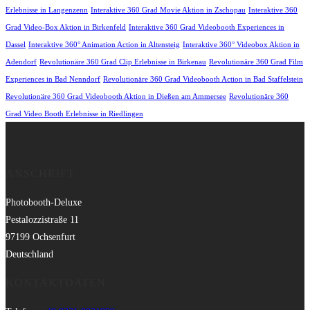
Erlebnisse in Langenzenn
Interaktive 360 Grad Movie Aktion in Zschopau
Interaktive 360
Grad Video-Box Aktion in Birkenfeld
Interaktive 360 Grad Videobooth Experiences in
Dassel
Interaktive 360° Animation Action in Altensteig
Interaktive 360° Videobox Aktion in
Adendorf
Revolutionäre 360 Grad Clip Erlebnisse in Birkenau
Revolutionäre 360 Grad Film
Experiences in Bad Nenndorf
Revolutionäre 360 Grad Videobooth Action in Bad Staffelstein
Revolutionäre 360 Grad Videobooth Aktion in Dießen am Ammersee
Revolutionäre 360
Grad Video Booth Erlebnisse in Riedlingen
ANSCHRIFT
Photobooth-Deluxe
Pestalozzistraße 11
97199 Ochsenfurt
Deutschland
KONTAKTDATEN