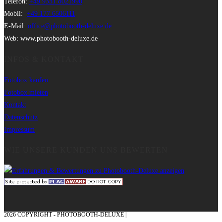
Telefon:
+49 9331 8021990
Mobil:
+49 177 6506111
E-Mail:
office@photobooth-deluxe.de
Web: www.photobooth-deluxe.de
INFOS & KONTAKT
Fotobox kaufen
Fotobox mieten
Kontakt
Datenschutz
Impressum
WIE UNSERE KUNDEN UNS BEWERTEN
2026 COPYRIGHT - PHOTOBOOTH-DELUXE |
GRAFIK & KONZEPTION MIT ❤
AUS DEM MÜNSTERLAND – EHRENPLATZ