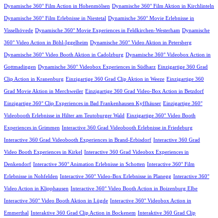
Dynamische 360° Film Action in Hohenmölsen
Dynamische 360° Film Aktion in Kirchlinteln
Dynamische 360° Film Erlebnisse in Niestetal
Dynamische 360° Movie Erlebnisse in
Visselhövede
Dynamische 360° Movie Experiences in Feldkirchen-Westerham
Dynamische
360° Video Action in Böhl-Iggelheim
Dynamische 360° Video Aktion in Petersberg
Dynamische 360° Video Booth Aktion in Cadolzburg
Dynamische 360° Videobox Action in
Gottmadingen
Dynamische 360° Videobox Experiences in Südharz
Einzigartige 360 Grad
Clip Action in Kranenburg
Einzigartige 360 Grad Clip Aktion in Weeze
Einzigartige 360
Grad Movie Aktion in Merchweiler
Einzigartige 360 Grad Video-Box Action in Betzdorf
Einzigartige 360° Clip Experiences in Bad Frankenhausen Kyffhäuser
Einzigartige 360°
Videobooth Erlebnisse in Hilter am Teutoburger Wald
Einzigartige 360° Video Booth
Experiences in Grimmen
Interactive 360 Grad Videobooth Erlebnisse in Friedeburg
Interactive 360 Grad Videobooth Experiences in Brand-Erbisdorf
Interactive 360 Grad
Video Booth Experiences in Kirkel
Interactive 360 Grad Videobox Experiences in
Denkendorf
Interactive 360° Animation Erlebnisse in Schotten
Interactive 360° Film
Erlebnisse in Nohfelden
Interactive 360° Video-Box Erlebnisse in Planegg
Interactive 360°
Video Action in Klipphausen
Interactive 360° Video Booth Action in Boizenburg Elbe
Interactive 360° Video Booth Aktion in Lügde
Interactive 360° Videobox Action in
Emmerthal
Interaktive 360 Grad Clip Action in Bockenem
Interaktive 360 Grad Clip