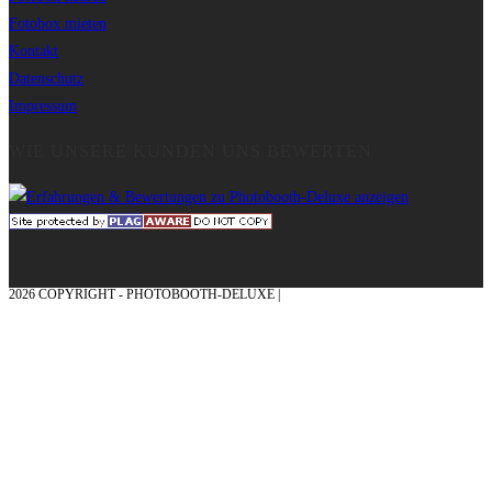
Fotobox mieten
Kontakt
Datenschutz
Impressum
WIE UNSERE KUNDEN UNS BEWERTEN
2026 COPYRIGHT - PHOTOBOOTH-DELUXE |
GRAFIK & KONZEPTION MIT ❤
AUS DEM MÜNSTERLAND – EHRENPLATZ