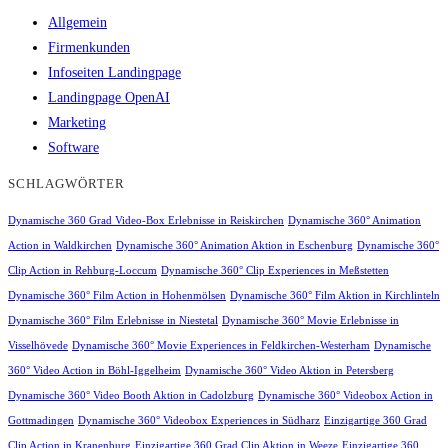
Allgemein
Firmenkunden
Infoseiten Landingpage
Landingpage OpenAI
Marketing
Software
SCHLAGWÖRTER
Dynamische 360 Grad Video-Box Erlebnisse in Reiskirchen
Dynamische 360° Animation
Action in Waldkirchen
Dynamische 360° Animation Aktion in Eschenburg
Dynamische 360°
Clip Action in Rehburg-Loccum
Dynamische 360° Clip Experiences in Meßstetten
Dynamische 360° Film Action in Hohenmölsen
Dynamische 360° Film Aktion in Kirchlinteln
Dynamische 360° Film Erlebnisse in Niestetal
Dynamische 360° Movie Erlebnisse in
Visselhövede
Dynamische 360° Movie Experiences in Feldkirchen-Westerham
Dynamische
360° Video Action in Böhl-Iggelheim
Dynamische 360° Video Aktion in Petersberg
Dynamische 360° Video Booth Aktion in Cadolzburg
Dynamische 360° Videobox Action in
Gottmadingen
Dynamische 360° Videobox Experiences in Südharz
Einzigartige 360 Grad
Clip Action in Kranenburg
Einzigartige 360 Grad Clip Aktion in Weeze
Einzigartige 360