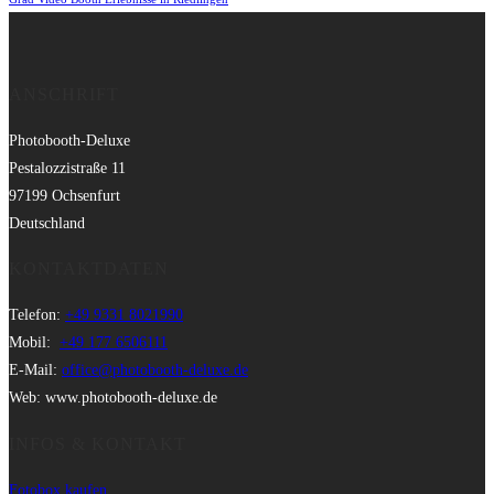
ANSCHRIFT
Photobooth-Deluxe
Pestalozzistraße 11
97199 Ochsenfurt
Deutschland
KONTAKTDATEN
Telefon:
+49 9331 8021990
Mobil:
+49 177 6506111
E-Mail:
office@photobooth-deluxe.de
Web: www.photobooth-deluxe.de
INFOS & KONTAKT
Fotobox kaufen