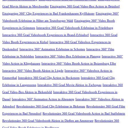
Grad Movie Aktion in Merchweiler
Einzigartige 360 Grad Video-Box Action in Betzdorf
Einzigartige 360° Clip Experiences in Bad Frankenhausen Kyffhäuser
Einzigartige 360°
Videobooth Erlebnisse in Hilter am Teutoburger Wald
Einzigartige 360° Video Booth
Experiences in Grimmen
Interactive 360 Grad Videobooth Erlebnisse in Friedeburg
Interactive 360 Grad Videobooth Experiences in Brand-Erbisdorf
Interactive 360 Grad
Video Booth Experiences in Kirkel
Interactive 360 Grad Videobox Experiences in
Denkendorf
Interactive 360° Animation Erlebnisse in Schotten
Interactive 360° Film
Erlebnisse in Nohfelden
Interactive 360° Video-Box Erlebnisse in Planegg
Interactive 360°
Video Action in Klipphausen
Interactive 360° Video Booth Action in Boizenburg Elbe
Interactive 360° Video Booth Aktion in Lügde
Interactive 360° Videobox Action in
Emmerthal
Interaktive 360 Grad Clip Action in Bockenem
Interaktive 360 Grad Clip
Erlebnisse in Langenzenn
Interaktive 360 Grad Movie Aktion in Zschopau
Interaktive 360
Grad Video-Box Aktion in Birkenfeld
Interaktive 360 Grad Videobooth Experiences in
Dassel
Interaktive 360° Animation Action in Altensteig
Interaktive 360° Videobox Aktion in
Adendorf
Revolutionäre 360 Grad Clip Erlebnisse in Birkenau
Revolutionäre 360 Grad Film
Experiences in Bad Nenndorf
Revolutionäre 360 Grad Videobooth Action in Bad Staffelstein
Revolutionäre 360 Grad Videobooth Aktion in Dießen am Ammersee
Revolutionäre 360
Grad Video Booth Erlebnisse in Riedlingen