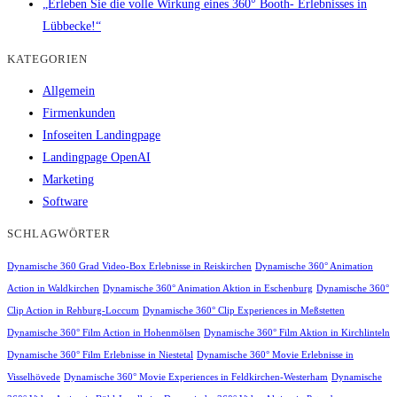
„Erleben Sie die volle Wirkung eines 360° Booth- Erlebnisses in
Lübbecke!“
KATEGORIEN
Allgemein
Firmenkunden
Infoseiten Landingpage
Landingpage OpenAI
Marketing
Software
SCHLAGWÖRTER
Dynamische 360 Grad Video-Box Erlebnisse in Reiskirchen
Dynamische 360° Animation
Action in Waldkirchen
Dynamische 360° Animation Aktion in Eschenburg
Dynamische 360°
Clip Action in Rehburg-Loccum
Dynamische 360° Clip Experiences in Meßstetten
Dynamische 360° Film Action in Hohenmölsen
Dynamische 360° Film Aktion in Kirchlinteln
Dynamische 360° Film Erlebnisse in Niestetal
Dynamische 360° Movie Erlebnisse in
Visselhövede
Dynamische 360° Movie Experiences in Feldkirchen-Westerham
Dynamische