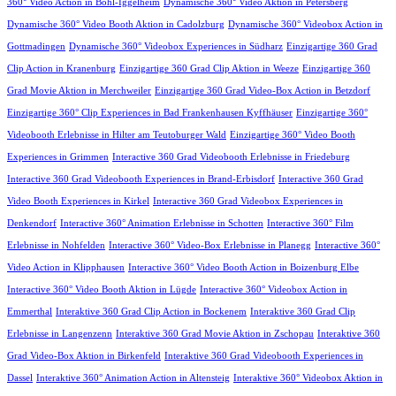
360° Video Action in Böhl-Iggelheim
Dynamische 360° Video Aktion in Petersberg
Dynamische 360° Video Booth Aktion in Cadolzburg
Dynamische 360° Videobox Action in
Gottmadingen
Dynamische 360° Videobox Experiences in Südharz
Einzigartige 360 Grad
Clip Action in Kranenburg
Einzigartige 360 Grad Clip Aktion in Weeze
Einzigartige 360
Grad Movie Aktion in Merchweiler
Einzigartige 360 Grad Video-Box Action in Betzdorf
Einzigartige 360° Clip Experiences in Bad Frankenhausen Kyffhäuser
Einzigartige 360°
Videobooth Erlebnisse in Hilter am Teutoburger Wald
Einzigartige 360° Video Booth
Experiences in Grimmen
Interactive 360 Grad Videobooth Erlebnisse in Friedeburg
Interactive 360 Grad Videobooth Experiences in Brand-Erbisdorf
Interactive 360 Grad
Video Booth Experiences in Kirkel
Interactive 360 Grad Videobox Experiences in
Denkendorf
Interactive 360° Animation Erlebnisse in Schotten
Interactive 360° Film
Erlebnisse in Nohfelden
Interactive 360° Video-Box Erlebnisse in Planegg
Interactive 360°
Video Action in Klipphausen
Interactive 360° Video Booth Action in Boizenburg Elbe
Interactive 360° Video Booth Aktion in Lügde
Interactive 360° Videobox Action in
Emmerthal
Interaktive 360 Grad Clip Action in Bockenem
Interaktive 360 Grad Clip
Erlebnisse in Langenzenn
Interaktive 360 Grad Movie Aktion in Zschopau
Interaktive 360
Grad Video-Box Aktion in Birkenfeld
Interaktive 360 Grad Videobooth Experiences in
Dassel
Interaktive 360° Animation Action in Altensteig
Interaktive 360° Videobox Aktion in