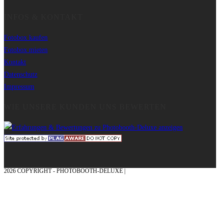
INFOS & KONTAKT
Fotobox kaufen
Fotobox mieten
Kontakt
Datenschutz
Impressum
WIE UNSERE KUNDEN UNS BEWERTEN
2026 COPYRIGHT - PHOTOBOOTH-DELUXE |
GRAFIK & KONZEPTION MIT ❤
AUS DEM MÜNSTERLAND – EHRENPLATZ