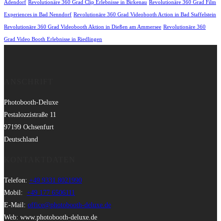
Adendorf
Revolutionäre 360 Grad Clip Erlebnisse in Birkenau
Revolutionäre 360 Grad Film
Experiences in Bad Nenndorf
Revolutionäre 360 Grad Videobooth Action in Bad Staffelstein
Revolutionäre 360 Grad Videobooth Aktion in Dießen am Ammersee
Revolutionäre 360
Grad Video Booth Erlebnisse in Riedlingen
ANSCHRIFT
Photobooth-Deluxe
Pestalozzistraße 11
97199 Ochsenfurt
Deutschland
KONTAKTDATEN
Telefon:
+49 9331 8021990
Mobil:
+49 177 6506111
E-Mail:
office@photobooth-deluxe.de
Web: www.photobooth-deluxe.de