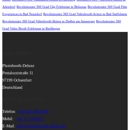
Adendorf
Revolutionäre 360 Grad Clip Erlebnisse in Birkenau
Revolutionäre 360 Grad Film
Experiences in Bad Nenndorf
Revolutionäre 360 Grad Videobooth Action in Bad Staffelstein
Revolutionäre 360 Grad Videobooth Aktion in Dießen am Ammersee
Revolutionäre 360
Grad Video Booth Erlebnisse in Riedlingen
ANSCHRIFT
Photobooth-Deluxe
Pestalozzistraße 11
97199 Ochsenfurt
Deutschland
KONTAKTDATEN
Telefon:
+49 9331 8021990
Mobil:
+49 177 6506111
E-Mail:
office@photobooth-deluxe.de