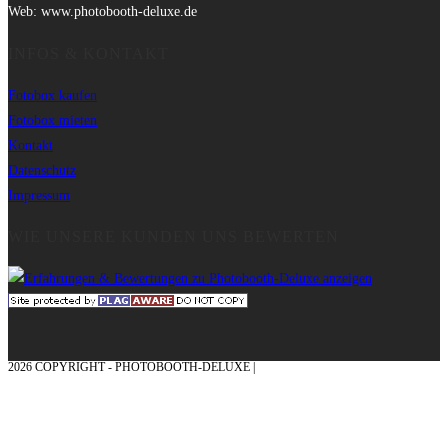
Web: www.photobooth-deluxe.de
INFOS & KONTAKT
Fotobox kaufen
Fotobox mieten
Kontakt
Datenschutz
Impressum
WIE UNSERE KUNDEN UNS BEWERTEN
2026 COPYRIGHT - PHOTOBOOTH-DELUXE |
GRAFIK & KONZEPTION MIT ❤
AUS DEM MÜNSTERLAND – EHRENPLATZ