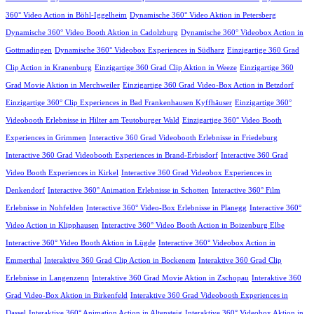
360° Video Action in Böhl-Iggelheim
Dynamische 360° Video Aktion in Petersberg
Dynamische 360° Video Booth Aktion in Cadolzburg
Dynamische 360° Videobox Action in
Gottmadingen
Dynamische 360° Videobox Experiences in Südharz
Einzigartige 360 Grad
Clip Action in Kranenburg
Einzigartige 360 Grad Clip Aktion in Weeze
Einzigartige 360
Grad Movie Aktion in Merchweiler
Einzigartige 360 Grad Video-Box Action in Betzdorf
Einzigartige 360° Clip Experiences in Bad Frankenhausen Kyffhäuser
Einzigartige 360°
Videobooth Erlebnisse in Hilter am Teutoburger Wald
Einzigartige 360° Video Booth
Experiences in Grimmen
Interactive 360 Grad Videobooth Erlebnisse in Friedeburg
Interactive 360 Grad Videobooth Experiences in Brand-Erbisdorf
Interactive 360 Grad
Video Booth Experiences in Kirkel
Interactive 360 Grad Videobox Experiences in
Denkendorf
Interactive 360° Animation Erlebnisse in Schotten
Interactive 360° Film
Erlebnisse in Nohfelden
Interactive 360° Video-Box Erlebnisse in Planegg
Interactive 360°
Video Action in Klipphausen
Interactive 360° Video Booth Action in Boizenburg Elbe
Interactive 360° Video Booth Aktion in Lügde
Interactive 360° Videobox Action in
Emmerthal
Interaktive 360 Grad Clip Action in Bockenem
Interaktive 360 Grad Clip
Erlebnisse in Langenzenn
Interaktive 360 Grad Movie Aktion in Zschopau
Interaktive 360
Grad Video-Box Aktion in Birkenfeld
Interaktive 360 Grad Videobooth Experiences in
Dassel
Interaktive 360° Animation Action in Altensteig
Interaktive 360° Videobox Aktion in