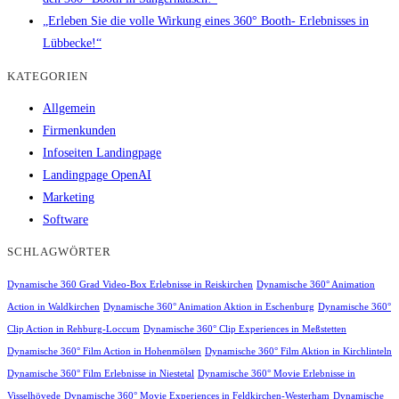
„Erleben Sie die volle Wirkung eines 360° Booth- Erlebnisses in
Lübbecke!“
KATEGORIEN
Allgemein
Firmenkunden
Infoseiten Landingpage
Landingpage OpenAI
Marketing
Software
SCHLAGWÖRTER
Dynamische 360 Grad Video-Box Erlebnisse in Reiskirchen
Dynamische 360° Animation
Action in Waldkirchen
Dynamische 360° Animation Aktion in Eschenburg
Dynamische 360°
Clip Action in Rehburg-Loccum
Dynamische 360° Clip Experiences in Meßstetten
Dynamische 360° Film Action in Hohenmölsen
Dynamische 360° Film Aktion in Kirchlinteln
Dynamische 360° Film Erlebnisse in Niestetal
Dynamische 360° Movie Erlebnisse in
Visselhövede
Dynamische 360° Movie Experiences in Feldkirchen-Westerham
Dynamische