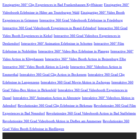
Einzigartige 360° Clip Experiences in Bad Frankenhausen Kyffhäuser
Einzigartige 360°
Videobooth Erlebnisse in Hilter am Teutoburger Wald
Einzigartige 360° Video Booth
Experiences in Grimmen
Interactive 360 Grad Videobooth Erlebnisse in Friedeburg
Interactive 360 Grad Videobooth Experiences in Brand-Erbisdorf
Interactive 360 Grad
Video Booth Experiences in Kirkel
Interactive 360 Grad Videobox Experiences in
Denkendorf
Interactive 360° Animation Erlebnisse in Schotten
Interactive 360° Film
Erlebnisse in Nohfelden
Interactive 360° Video-Box Erlebnisse in Planegg
Interactive 360°
Video Action in Klipphausen
Interactive 360° Video Booth Action in Boizenburg Elbe
Interactive 360° Video Booth Aktion in Lügde
Interactive 360° Videobox Action in
Emmerthal
Interaktive 360 Grad Clip Action in Bockenem
Interaktive 360 Grad Clip
Erlebnisse in Langenzenn
Interaktive 360 Grad Movie Aktion in Zschopau
Interaktive 360
Grad Video-Box Aktion in Birkenfeld
Interaktive 360 Grad Videobooth Experiences in
Dassel
Interaktive 360° Animation Action in Altensteig
Interaktive 360° Videobox Aktion in
Adendorf
Revolutionäre 360 Grad Clip Erlebnisse in Birkenau
Revolutionäre 360 Grad Film
Experiences in Bad Nenndorf
Revolutionäre 360 Grad Videobooth Action in Bad Staffelstein
Revolutionäre 360 Grad Videobooth Aktion in Dießen am Ammersee
Revolutionäre 360
Grad Video Booth Erlebnisse in Riedlingen