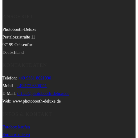
ANSCHRIFT
Photobooth-Deluxe
Pestalozzistraße 11
97199 Ochsenfurt
Deutschland
KONTAKTDATEN
Telefon:
+49 9331 8021990
Mobil:
+49 177 6506111
E-Mail:
office@photobooth-deluxe.de
Web: www.photobooth-deluxe.de
INFOS & KONTAKT
Fotobox kaufen
Fotobox mieten