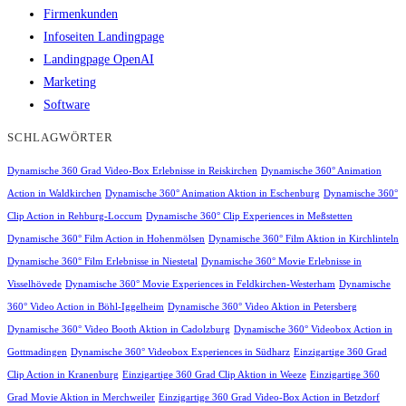
Firmenkunden
Infoseiten Landingpage
Landingpage OpenAI
Marketing
Software
SCHLAGWÖRTER
Dynamische 360 Grad Video-Box Erlebnisse in Reiskirchen
Dynamische 360° Animation
Action in Waldkirchen
Dynamische 360° Animation Aktion in Eschenburg
Dynamische 360°
Clip Action in Rehburg-Loccum
Dynamische 360° Clip Experiences in Meßstetten
Dynamische 360° Film Action in Hohenmölsen
Dynamische 360° Film Aktion in Kirchlinteln
Dynamische 360° Film Erlebnisse in Niestetal
Dynamische 360° Movie Erlebnisse in
Visselhövede
Dynamische 360° Movie Experiences in Feldkirchen-Westerham
Dynamische
360° Video Action in Böhl-Iggelheim
Dynamische 360° Video Aktion in Petersberg
Dynamische 360° Video Booth Aktion in Cadolzburg
Dynamische 360° Videobox Action in
Gottmadingen
Dynamische 360° Videobox Experiences in Südharz
Einzigartige 360 Grad
Clip Action in Kranenburg
Einzigartige 360 Grad Clip Aktion in Weeze
Einzigartige 360
Grad Movie Aktion in Merchweiler
Einzigartige 360 Grad Video-Box Action in Betzdorf