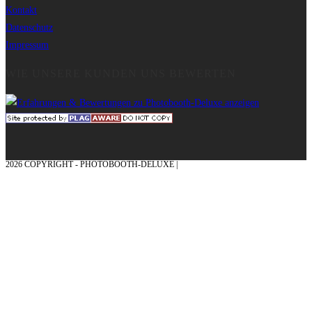
Kontakt
Datenschutz
Impressum
WIE UNSERE KUNDEN UNS BEWERTEN
2026 COPYRIGHT - PHOTOBOOTH-DELUXE |
GRAFIK & KONZEPTION MIT ❤
AUS DEM MÜNSTERLAND – EHRENPLATZ