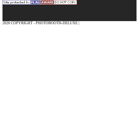
2026 COPYRIGHT - PHOTOBOOTH-DELUXE |
GRAFIK & KONZEPTION MIT ❤
AUS DEM MÜNSTERLAND – EHRENPLATZ