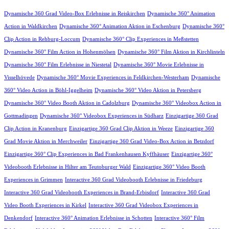
Dynamische 360 Grad Video-Box Erlebnisse in Reiskirchen
Dynamische 360° Animation
Action in Waldkirchen
Dynamische 360° Animation Aktion in Eschenburg
Dynamische 360°
Clip Action in Rehburg-Loccum
Dynamische 360° Clip Experiences in Meßstetten
Dynamische 360° Film Action in Hohenmölsen
Dynamische 360° Film Aktion in Kirchlinteln
Dynamische 360° Film Erlebnisse in Niestetal
Dynamische 360° Movie Erlebnisse in
Visselhövede
Dynamische 360° Movie Experiences in Feldkirchen-Westerham
Dynamische
360° Video Action in Böhl-Iggelheim
Dynamische 360° Video Aktion in Petersberg
Dynamische 360° Video Booth Aktion in Cadolzburg
Dynamische 360° Videobox Action in
Gottmadingen
Dynamische 360° Videobox Experiences in Südharz
Einzigartige 360 Grad
Clip Action in Kranenburg
Einzigartige 360 Grad Clip Aktion in Weeze
Einzigartige 360
Grad Movie Aktion in Merchweiler
Einzigartige 360 Grad Video-Box Action in Betzdorf
Einzigartige 360° Clip Experiences in Bad Frankenhausen Kyffhäuser
Einzigartige 360°
Videobooth Erlebnisse in Hilter am Teutoburger Wald
Einzigartige 360° Video Booth
Experiences in Grimmen
Interactive 360 Grad Videobooth Erlebnisse in Friedeburg
Interactive 360 Grad Videobooth Experiences in Brand-Erbisdorf
Interactive 360 Grad
Video Booth Experiences in Kirkel
Interactive 360 Grad Videobox Experiences in
Denkendorf
Interactive 360° Animation Erlebnisse in Schotten
Interactive 360° Film