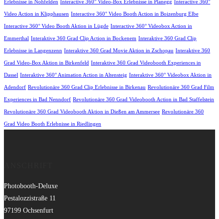
Erlebnisse in Nohfelden
Interactive 360° Video-Box Erlebnisse in Planegg
Interactive 360°
Video Action in Klipphausen
Interactive 360° Video Booth Action in Boizenburg Elbe
Interactive 360° Video Booth Aktion in Lügde
Interactive 360° Videobox Action in
Emmerthal
Interaktive 360 Grad Clip Action in Bockenem
Interaktive 360 Grad Clip
Erlebnisse in Langenzenn
Interaktive 360 Grad Movie Aktion in Zschopau
Interaktive 360
Grad Video-Box Aktion in Birkenfeld
Interaktive 360 Grad Videobooth Experiences in
Dassel
Interaktive 360° Animation Action in Altensteig
Interaktive 360° Videobox Aktion in
Adendorf
Revolutionäre 360 Grad Clip Erlebnisse in Birkenau
Revolutionäre 360 Grad Film
Experiences in Bad Nenndorf
Revolutionäre 360 Grad Videobooth Action in Bad Staffelstein
Revolutionäre 360 Grad Videobooth Aktion in Dießen am Ammersee
Revolutionäre 360
Grad Video Booth Erlebnisse in Riedlingen
ANSCHRIFT
Photobooth-Deluxe
Pestalozzistraße 11
97199 Ochsenfurt