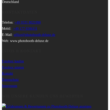
Deutschland
KONTAKTDATEN
Telefon:
+49 9331 8021990
Mobil:
+49 177 6506111
E-Mail:
office@photobooth-deluxe.de
Web: www.photobooth-deluxe.de
INFOS & KONTAKT
Fotobox kaufen
Fotobox mieten
Kontakt
Datenschutz
Impressum
WIE UNSERE KUNDEN UNS BEWERTEN