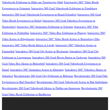
Videobooth Erlebnisse in Hilter am Teutoburger Wald
Einzigartige 360° Video Booth
Experiences in Grimmen
Interactive 360 Grad Videobooth Erlebnisse in Friedeburg
Interactive 360 Grad Videobooth Experiences in Brand-Erbisdorf
Interactive 360 Grad
Video Booth Experiences in Kirkel
Interactive 360 Grad Videobox Experiences in
Denkendorf
Interactive 360° Animation Erlebnisse in Schotten
Interactive 360° Film
Erlebnisse in Nohfelden
Interactive 360° Video-Box Erlebnisse in Planegg
Interactive 360°
Video Action in Klipphausen
Interactive 360° Video Booth Action in Boizenburg Elbe
Interactive 360° Video Booth Aktion in Lügde
Interactive 360° Videobox Action in
Emmerthal
Interaktive 360 Grad Clip Action in Bockenem
Interaktive 360 Grad Clip
Erlebnisse in Langenzenn
Interaktive 360 Grad Movie Aktion in Zschopau
Interaktive 360
Grad Video-Box Aktion in Birkenfeld
Interaktive 360 Grad Videobooth Experiences in
Dassel
Interaktive 360° Animation Action in Altensteig
Interaktive 360° Videobox Aktion in
Adendorf
Revolutionäre 360 Grad Clip Erlebnisse in Birkenau
Revolutionäre 360 Grad Film
Experiences in Bad Nenndorf
Revolutionäre 360 Grad Videobooth Action in Bad Staffelstein
Revolutionäre 360 Grad Videobooth Aktion in Dießen am Ammersee
Revolutionäre 360
Grad Video Booth Erlebnisse in Riedlingen