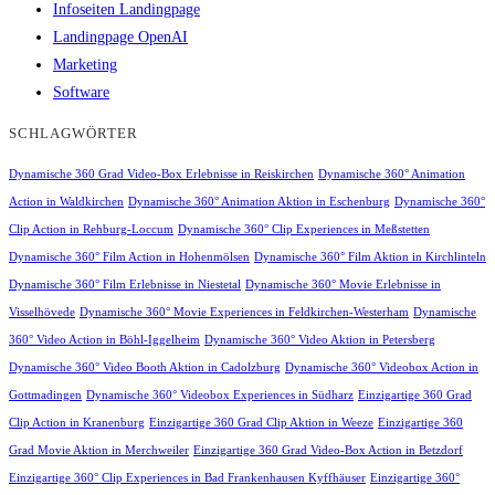
Infoseiten Landingpage
Landingpage OpenAI
Marketing
Software
SCHLAGWÖRTER
Dynamische 360 Grad Video-Box Erlebnisse in Reiskirchen
Dynamische 360° Animation
Action in Waldkirchen
Dynamische 360° Animation Aktion in Eschenburg
Dynamische 360°
Clip Action in Rehburg-Loccum
Dynamische 360° Clip Experiences in Meßstetten
Dynamische 360° Film Action in Hohenmölsen
Dynamische 360° Film Aktion in Kirchlinteln
Dynamische 360° Film Erlebnisse in Niestetal
Dynamische 360° Movie Erlebnisse in
Visselhövede
Dynamische 360° Movie Experiences in Feldkirchen-Westerham
Dynamische
360° Video Action in Böhl-Iggelheim
Dynamische 360° Video Aktion in Petersberg
Dynamische 360° Video Booth Aktion in Cadolzburg
Dynamische 360° Videobox Action in
Gottmadingen
Dynamische 360° Videobox Experiences in Südharz
Einzigartige 360 Grad
Clip Action in Kranenburg
Einzigartige 360 Grad Clip Aktion in Weeze
Einzigartige 360
Grad Movie Aktion in Merchweiler
Einzigartige 360 Grad Video-Box Action in Betzdorf
Einzigartige 360° Clip Experiences in Bad Frankenhausen Kyffhäuser
Einzigartige 360°