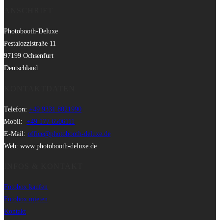
ANSCHRIFT
Photobooth-Deluxe
Pestalozzistraße 11
97199 Ochsenfurt
Deutschland
KONTAKTDATEN
Telefon:
+49 9331 8021990
Mobil:
+49 177 6506111
E-Mail:
office@photobooth-deluxe.de
Web: www.photobooth-deluxe.de
INFOS & KONTAKT
Fotobox kaufen
Fotobox mieten
Kontakt