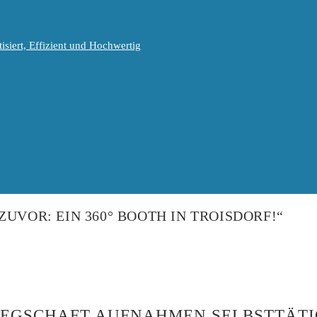
isiert, Effizient und Hochwertig
UVOR: EIN 360° BOOTH IN TROISDORF!“
LEGSCHAFT AUFNAHMEN SELBSTTÄTIG