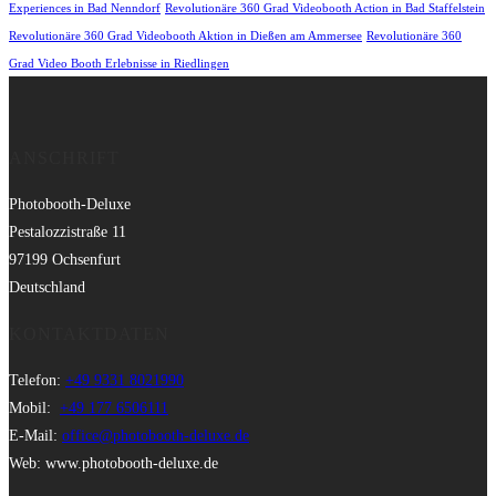
Experiences in Bad Nenndorf
Revolutionäre 360 Grad Videobooth Action in Bad Staffelstein
Revolutionäre 360 Grad Videobooth Aktion in Dießen am Ammersee
Revolutionäre 360
Grad Video Booth Erlebnisse in Riedlingen
ANSCHRIFT
Photobooth-Deluxe
Pestalozzistraße 11
97199 Ochsenfurt
Deutschland
KONTAKTDATEN
Telefon:
+49 9331 8021990
Mobil:
+49 177 6506111
E-Mail:
office@photobooth-deluxe.de
Web: www.photobooth-deluxe.de