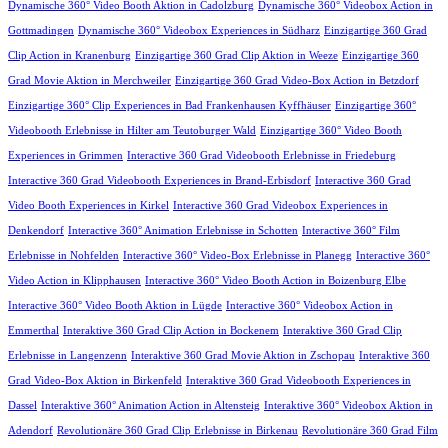
Dynamische 360° Video Booth Aktion in Cadolzburg
Dynamische 360° Videobox Action in
Gottmadingen
Dynamische 360° Videobox Experiences in Südharz
Einzigartige 360 Grad
Clip Action in Kranenburg
Einzigartige 360 Grad Clip Aktion in Weeze
Einzigartige 360
Grad Movie Aktion in Merchweiler
Einzigartige 360 Grad Video-Box Action in Betzdorf
Einzigartige 360° Clip Experiences in Bad Frankenhausen Kyffhäuser
Einzigartige 360°
Videobooth Erlebnisse in Hilter am Teutoburger Wald
Einzigartige 360° Video Booth
Experiences in Grimmen
Interactive 360 Grad Videobooth Erlebnisse in Friedeburg
Interactive 360 Grad Videobooth Experiences in Brand-Erbisdorf
Interactive 360 Grad
Video Booth Experiences in Kirkel
Interactive 360 Grad Videobox Experiences in
Denkendorf
Interactive 360° Animation Erlebnisse in Schotten
Interactive 360° Film
Erlebnisse in Nohfelden
Interactive 360° Video-Box Erlebnisse in Planegg
Interactive 360°
Video Action in Klipphausen
Interactive 360° Video Booth Action in Boizenburg Elbe
Interactive 360° Video Booth Aktion in Lügde
Interactive 360° Videobox Action in
Emmerthal
Interaktive 360 Grad Clip Action in Bockenem
Interaktive 360 Grad Clip
Erlebnisse in Langenzenn
Interaktive 360 Grad Movie Aktion in Zschopau
Interaktive 360
Grad Video-Box Aktion in Birkenfeld
Interaktive 360 Grad Videobooth Experiences in
Dassel
Interaktive 360° Animation Action in Altensteig
Interaktive 360° Videobox Aktion in
Adendorf
Revolutionäre 360 Grad Clip Erlebnisse in Birkenau
Revolutionäre 360 Grad Film