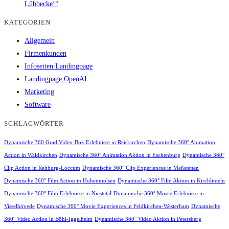
Lübbecke!“
KATEGORIEN
Allgemein
Firmenkunden
Infoseiten Landingpage
Landingpage OpenAI
Marketing
Software
SCHLAGWÖRTER
Dynamische 360 Grad Video-Box Erlebnisse in Reiskirchen
Dynamische 360° Animation
Action in Waldkirchen
Dynamische 360° Animation Aktion in Eschenburg
Dynamische 360°
Clip Action in Rehburg-Loccum
Dynamische 360° Clip Experiences in Meßstetten
Dynamische 360° Film Action in Hohenmölsen
Dynamische 360° Film Aktion in Kirchlinteln
Dynamische 360° Film Erlebnisse in Niestetal
Dynamische 360° Movie Erlebnisse in
Visselhövede
Dynamische 360° Movie Experiences in Feldkirchen-Westerham
Dynamische
360° Video Action in Böhl-Iggelheim
Dynamische 360° Video Aktion in Petersberg