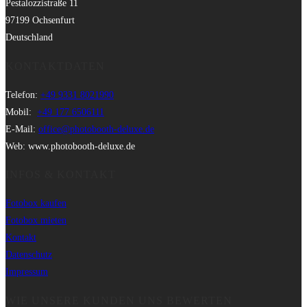
Pestalozzistraße 11
97199 Ochsenfurt
Deutschland
KONTAKTDATEN
Telefon:
+49 9331 8021990
Mobil:
+49 177 6506111
E-Mail:
office@photobooth-deluxe.de
Web: www.photobooth-deluxe.de
INFOS & KONTAKT
Fotobox kaufen
Fotobox mieten
Kontakt
Datenschutz
Impressum
WIE UNSERE KUNDEN UNS BEWERTEN