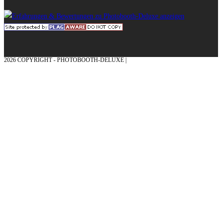
2026 COPYRIGHT - PHOTOBOOTH-DELUXE |
GRAFIK & KONZEPTION MIT ❤
AUS DEM MÜNSTERLAND – EHRENPLATZ