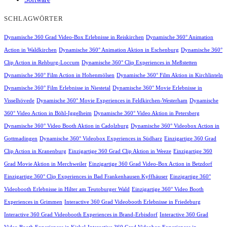
SCHLAGWÖRTER
Dynamische 360 Grad Video-Box Erlebnisse in Reiskirchen
Dynamische 360° Animation
Action in Waldkirchen
Dynamische 360° Animation Aktion in Eschenburg
Dynamische 360°
Clip Action in Rehburg-Loccum
Dynamische 360° Clip Experiences in Meßstetten
Dynamische 360° Film Action in Hohenmölsen
Dynamische 360° Film Aktion in Kirchlinteln
Dynamische 360° Film Erlebnisse in Niestetal
Dynamische 360° Movie Erlebnisse in
Visselhövede
Dynamische 360° Movie Experiences in Feldkirchen-Westerham
Dynamische
360° Video Action in Böhl-Iggelheim
Dynamische 360° Video Aktion in Petersberg
Dynamische 360° Video Booth Aktion in Cadolzburg
Dynamische 360° Videobox Action in
Gottmadingen
Dynamische 360° Videobox Experiences in Südharz
Einzigartige 360 Grad
Clip Action in Kranenburg
Einzigartige 360 Grad Clip Aktion in Weeze
Einzigartige 360
Grad Movie Aktion in Merchweiler
Einzigartige 360 Grad Video-Box Action in Betzdorf
Einzigartige 360° Clip Experiences in Bad Frankenhausen Kyffhäuser
Einzigartige 360°
Videobooth Erlebnisse in Hilter am Teutoburger Wald
Einzigartige 360° Video Booth
Experiences in Grimmen
Interactive 360 Grad Videobooth Erlebnisse in Friedeburg
Interactive 360 Grad Videobooth Experiences in Brand-Erbisdorf
Interactive 360 Grad