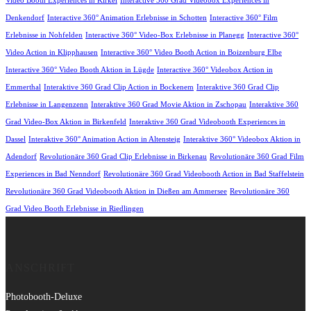
Video Booth Experiences in Kirkel
Interactive 360 Grad Videobox Experiences in
Denkendorf
Interactive 360° Animation Erlebnisse in Schotten
Interactive 360° Film
Erlebnisse in Nohfelden
Interactive 360° Video-Box Erlebnisse in Planegg
Interactive 360°
Video Action in Klipphausen
Interactive 360° Video Booth Action in Boizenburg Elbe
Interactive 360° Video Booth Aktion in Lügde
Interactive 360° Videobox Action in
Emmerthal
Interaktive 360 Grad Clip Action in Bockenem
Interaktive 360 Grad Clip
Erlebnisse in Langenzenn
Interaktive 360 Grad Movie Aktion in Zschopau
Interaktive 360
Grad Video-Box Aktion in Birkenfeld
Interaktive 360 Grad Videobooth Experiences in
Dassel
Interaktive 360° Animation Action in Altensteig
Interaktive 360° Videobox Aktion in
Adendorf
Revolutionäre 360 Grad Clip Erlebnisse in Birkenau
Revolutionäre 360 Grad Film
Experiences in Bad Nenndorf
Revolutionäre 360 Grad Videobooth Action in Bad Staffelstein
Revolutionäre 360 Grad Videobooth Aktion in Dießen am Ammersee
Revolutionäre 360
Grad Video Booth Erlebnisse in Riedlingen
ANSCHRIFT
Photobooth-Deluxe