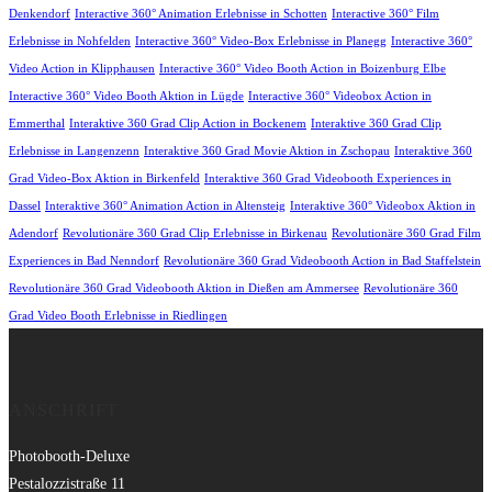
Denkendorf
Interactive 360° Animation Erlebnisse in Schotten
Interactive 360° Film
Erlebnisse in Nohfelden
Interactive 360° Video-Box Erlebnisse in Planegg
Interactive 360°
Video Action in Klipphausen
Interactive 360° Video Booth Action in Boizenburg Elbe
Interactive 360° Video Booth Aktion in Lügde
Interactive 360° Videobox Action in
Emmerthal
Interaktive 360 Grad Clip Action in Bockenem
Interaktive 360 Grad Clip
Erlebnisse in Langenzenn
Interaktive 360 Grad Movie Aktion in Zschopau
Interaktive 360
Grad Video-Box Aktion in Birkenfeld
Interaktive 360 Grad Videobooth Experiences in
Dassel
Interaktive 360° Animation Action in Altensteig
Interaktive 360° Videobox Aktion in
Adendorf
Revolutionäre 360 Grad Clip Erlebnisse in Birkenau
Revolutionäre 360 Grad Film
Experiences in Bad Nenndorf
Revolutionäre 360 Grad Videobooth Action in Bad Staffelstein
Revolutionäre 360 Grad Videobooth Aktion in Dießen am Ammersee
Revolutionäre 360
Grad Video Booth Erlebnisse in Riedlingen
ANSCHRIFT
Photobooth-Deluxe
Pestalozzistraße 11