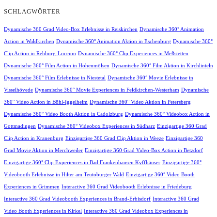
SCHLAGWÖRTER
Dynamische 360 Grad Video-Box Erlebnisse in Reiskirchen
Dynamische 360° Animation
Action in Waldkirchen
Dynamische 360° Animation Aktion in Eschenburg
Dynamische 360°
Clip Action in Rehburg-Loccum
Dynamische 360° Clip Experiences in Meßstetten
Dynamische 360° Film Action in Hohenmölsen
Dynamische 360° Film Aktion in Kirchlinteln
Dynamische 360° Film Erlebnisse in Niestetal
Dynamische 360° Movie Erlebnisse in
Visselhövede
Dynamische 360° Movie Experiences in Feldkirchen-Westerham
Dynamische
360° Video Action in Böhl-Iggelheim
Dynamische 360° Video Aktion in Petersberg
Dynamische 360° Video Booth Aktion in Cadolzburg
Dynamische 360° Videobox Action in
Gottmadingen
Dynamische 360° Videobox Experiences in Südharz
Einzigartige 360 Grad
Clip Action in Kranenburg
Einzigartige 360 Grad Clip Aktion in Weeze
Einzigartige 360
Grad Movie Aktion in Merchweiler
Einzigartige 360 Grad Video-Box Action in Betzdorf
Einzigartige 360° Clip Experiences in Bad Frankenhausen Kyffhäuser
Einzigartige 360°
Videobooth Erlebnisse in Hilter am Teutoburger Wald
Einzigartige 360° Video Booth
Experiences in Grimmen
Interactive 360 Grad Videobooth Erlebnisse in Friedeburg
Interactive 360 Grad Videobooth Experiences in Brand-Erbisdorf
Interactive 360 Grad
Video Booth Experiences in Kirkel
Interactive 360 Grad Videobox Experiences in