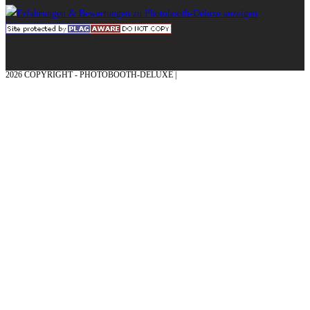
2026 COPYRIGHT - PHOTOBOOTH-DELUXE |
GRAFIK & KONZEPTION MIT ❤
AUS DEM MÜNSTERLAND – EHRENPLATZ