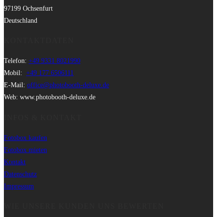
97199 Ochsenfurt
Deutschland
KONTAKTDATEN
Telefon:
+49 9331 8021990
Mobil:
+49 177 6506111
E-Mail:
office@photobooth-deluxe.de
Web: www.photobooth-deluxe.de
INFOS & KONTAKT
Fotobox kaufen
Fotobox mieten
Kontakt
Datenschutz
Impressum
WIE UNSERE KUNDEN UNS BEWERTEN