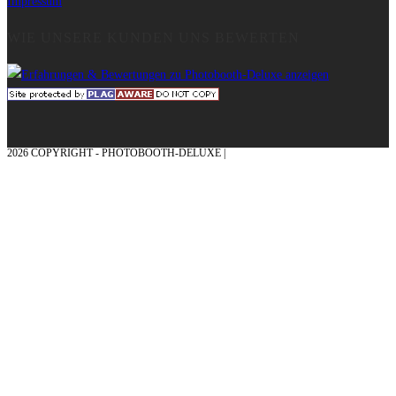
Impressum
WIE UNSERE KUNDEN UNS BEWERTEN
2026 COPYRIGHT - PHOTOBOOTH-DELUXE |
GRAFIK & KONZEPTION MIT ❤
AUS DEM MÜNSTERLAND – EHRENPLATZ