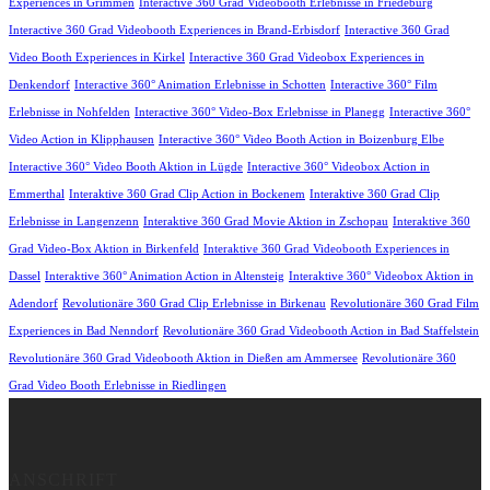
Experiences in Grimmen
Interactive 360 Grad Videobooth Erlebnisse in Friedeburg
Interactive 360 Grad Videobooth Experiences in Brand-Erbisdorf
Interactive 360 Grad
Video Booth Experiences in Kirkel
Interactive 360 Grad Videobox Experiences in
Denkendorf
Interactive 360° Animation Erlebnisse in Schotten
Interactive 360° Film
Erlebnisse in Nohfelden
Interactive 360° Video-Box Erlebnisse in Planegg
Interactive 360°
Video Action in Klipphausen
Interactive 360° Video Booth Action in Boizenburg Elbe
Interactive 360° Video Booth Aktion in Lügde
Interactive 360° Videobox Action in
Emmerthal
Interaktive 360 Grad Clip Action in Bockenem
Interaktive 360 Grad Clip
Erlebnisse in Langenzenn
Interaktive 360 Grad Movie Aktion in Zschopau
Interaktive 360
Grad Video-Box Aktion in Birkenfeld
Interaktive 360 Grad Videobooth Experiences in
Dassel
Interaktive 360° Animation Action in Altensteig
Interaktive 360° Videobox Aktion in
Adendorf
Revolutionäre 360 Grad Clip Erlebnisse in Birkenau
Revolutionäre 360 Grad Film
Experiences in Bad Nenndorf
Revolutionäre 360 Grad Videobooth Action in Bad Staffelstein
Revolutionäre 360 Grad Videobooth Aktion in Dießen am Ammersee
Revolutionäre 360
Grad Video Booth Erlebnisse in Riedlingen
ANSCHRIFT