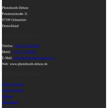
Photobooth-Deluxe
Pestalozzistraße 11
97199 Ochsenfurt
Deutschland
KONTAKTDATEN
Telefon:
+49 9331 8021990
Mobil:
+49 177 6506111
E-Mail:
office@photobooth-deluxe.de
Web: www.photobooth-deluxe.de
INFOS & KONTAKT
Fotobox kaufen
Fotobox mieten
Kontakt
Datenschutz