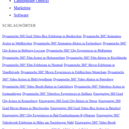
Landingpage OpenAI
Marketing
Software
SCHLAGWÖRTER
Dynamische 360 Grad Video-Box Erlebnisse in Reiskirchen
Dynamische 360° Animation
Action in Waldkirchen
Dynamische 360° Animation Aktion in Eschenburg
Dynamische 360°
Clip Action in Rehburg-Loccum
Dynamische 360° Clip Experiences in Meßstetten
Dynamische 360° Film Action in Hohenmölsen
Dynamische 360° Film Aktion in Kirchlinteln
Dynamische 360° Film Erlebnisse in Niestetal
Dynamische 360° Movie Erlebnisse in
Visselhövede
Dynamische 360° Movie Experiences in Feldkirchen-Westerham
Dynamische
360° Video Action in Böhl-Iggelheim
Dynamische 360° Video Aktion in Petersberg
Dynamische 360° Video Booth Aktion in Cadolzburg
Dynamische 360° Videobox Action in
Gottmadingen
Dynamische 360° Videobox Experiences in Südharz
Einzigartige 360 Grad
Clip Action in Kranenburg
Einzigartige 360 Grad Clip Aktion in Weeze
Einzigartige 360
Grad Movie Aktion in Merchweiler
Einzigartige 360 Grad Video-Box Action in Betzdorf
Einzigartige 360° Clip Experiences in Bad Frankenhausen Kyffhäuser
Einzigartige 360°
Videobooth Erlebnisse in Hilter am Teutoburger Wald
Einzigartige 360° Video Booth