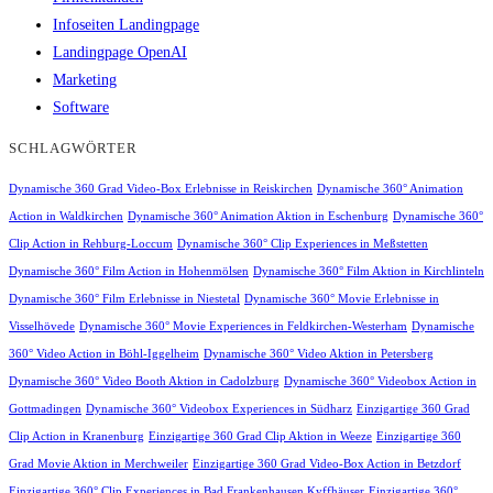
Infoseiten Landingpage
Landingpage OpenAI
Marketing
Software
SCHLAGWÖRTER
Dynamische 360 Grad Video-Box Erlebnisse in Reiskirchen
Dynamische 360° Animation
Action in Waldkirchen
Dynamische 360° Animation Aktion in Eschenburg
Dynamische 360°
Clip Action in Rehburg-Loccum
Dynamische 360° Clip Experiences in Meßstetten
Dynamische 360° Film Action in Hohenmölsen
Dynamische 360° Film Aktion in Kirchlinteln
Dynamische 360° Film Erlebnisse in Niestetal
Dynamische 360° Movie Erlebnisse in
Visselhövede
Dynamische 360° Movie Experiences in Feldkirchen-Westerham
Dynamische
360° Video Action in Böhl-Iggelheim
Dynamische 360° Video Aktion in Petersberg
Dynamische 360° Video Booth Aktion in Cadolzburg
Dynamische 360° Videobox Action in
Gottmadingen
Dynamische 360° Videobox Experiences in Südharz
Einzigartige 360 Grad
Clip Action in Kranenburg
Einzigartige 360 Grad Clip Aktion in Weeze
Einzigartige 360
Grad Movie Aktion in Merchweiler
Einzigartige 360 Grad Video-Box Action in Betzdorf
Einzigartige 360° Clip Experiences in Bad Frankenhausen Kyffhäuser
Einzigartige 360°