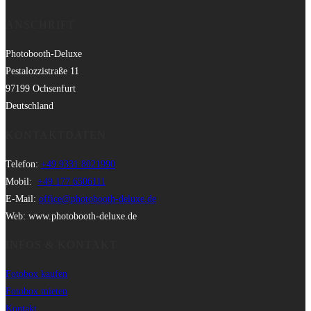
ANSCHRIFT
Photobooth-Deluxe
Pestalozzistraße 11
97199 Ochsenfurt
Deutschland
KONTAKTDATEN
Telefon:
+49 9331 8021990
Mobil:
+49 177 6506111
E-Mail:
office@photobooth-deluxe.de
Web: www.photobooth-deluxe.de
INFOS & KONTAKT
Fotobox kaufen
Fotobox mieten
Kontakt