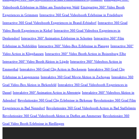
Videobooth Erlebnisse in Hilter am Teutoburger Wald
Einzigartige 360° Video Booth
Experiences in Grimmen
Interactive 360 Grad Videobooth Erlebnisse in Friedeburg
Interactive 360 Grad Videobooth Experiences in Brand-Erbisdorf
Interactive 360 Grad
Video Booth Experiences in Kirkel
Interactive 360 Grad Videobox Experiences in
Denkendorf
Interactive 360° Animation Erlebnisse in Schotten
Interactive 360° Film
Erlebnisse in Nohfelden
Interactive 360° Video-Box Erlebnisse in Planegg
Interactive 360°
Video Action in Klipphausen
Interactive 360° Video Booth Action in Boizenburg Elbe
Interactive 360° Video Booth Aktion in Lügde
Interactive 360° Videobox Action in
Emmerthal
Interaktive 360 Grad Clip Action in Bockenem
Interaktive 360 Grad Clip
Erlebnisse in Langenzenn
Interaktive 360 Grad Movie Aktion in Zschopau
Interaktive 360
Grad Video-Box Aktion in Birkenfeld
Interaktive 360 Grad Videobooth Experiences in
Dassel
Interaktive 360° Animation Action in Altensteig
Interaktive 360° Videobox Aktion in
Adendorf
Revolutionäre 360 Grad Clip Erlebnisse in Birkenau
Revolutionäre 360 Grad Film
Experiences in Bad Nenndorf
Revolutionäre 360 Grad Videobooth Action in Bad Staffelstein
Revolutionäre 360 Grad Videobooth Aktion in Dießen am Ammersee
Revolutionäre 360
Grad Video Booth Erlebnisse in Riedlingen