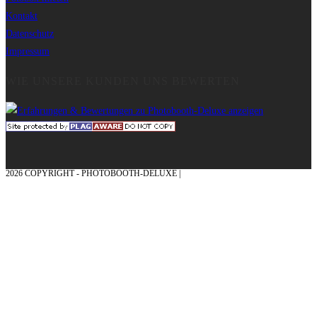
Kontakt
Datenschutz
Impressum
WIE UNSERE KUNDEN UNS BEWERTEN
2026 COPYRIGHT - PHOTOBOOTH-DELUXE |
GRAFIK & KONZEPTION MIT ❤
AUS DEM MÜNSTERLAND – EHRENPLATZ