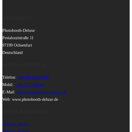
ANSCHRIFT
Photobooth-Deluxe
Pestalozzistraße 11
97199 Ochsenfurt
Deutschland
KONTAKTDATEN
Telefon:
+49 9331 8021990
Mobil:
+49 177 6506111
E-Mail:
office@photobooth-deluxe.de
Web: www.photobooth-deluxe.de
INFOS & KONTAKT
Fotobox kaufen
Fotobox mieten