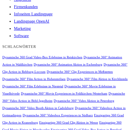
Firmenkunden
Infoseiten Landingpage
Landingpage OpenAI
Marketing
Software
SCHLAGWÖRTER
Dynamische 360 Grad Video-Box Erlebnisse in Reiskirchen
Dynamische 360° Animation
Action in Waldkirchen
Dynamische 360° Animation Aktion in Eschenburg
Dynamische 360°
Clip Action in Rehburg-Loccum
Dynamische 360° Clip Experiences in Meßstetten
Dynamische 360° Film Action in Hohenmölsen
Dynamische 360° Film Aktion in Kirchlinteln
Dynamische 360° Film Erlebnisse in Niestetal
Dynamische 360° Movie Erlebnisse in
Visselhövede
Dynamische 360° Movie Experiences in Feldkirchen-Westerham
Dynamische
360° Video Action in Böhl-Iggelheim
Dynamische 360° Video Aktion in Petersberg
Dynamische 360° Video Booth Aktion in Cadolzburg
Dynamische 360° Videobox Action in
Gottmadingen
Dynamische 360° Videobox Experiences in Südharz
Einzigartige 360 Grad
Clip Action in Kranenburg
Einzigartige 360 Grad Clip Aktion in Weeze
Einzigartige 360
Grad Movie Aktion in Merchweiler
Einzigartige 360 Grad Video-Box Action in Betzdorf