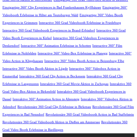
Einzigartige 360° Clip Experiences in Bad Frankenhausen Kyffhäuser
Einzigartige 360°
Videobooth Erlebnisse in Hilter am Teutoburger Wald
Einzigartige 360° Video Booth
Experiences in Grimmen
Interactive 360 Grad Videobooth Erlebnisse in Friedeburg
Interactive 360 Grad Videobooth Experiences in Brand-Erbisdorf
Interactive 360 Grad
Video Booth Experiences in Kirkel
Interactive 360 Grad Videobox Experiences in
Denkendorf
Interactive 360° Animation Erlebnisse in Schotten
Interactive 360° Film
Erlebnisse in Nohfelden
Interactive 360° Video-Box Erlebnisse in Planegg
Interactive 360°
Video Action in Klipphausen
Interactive 360° Video Booth Action in Boizenburg Elbe
Interactive 360° Video Booth Aktion in Lügde
Interactive 360° Videobox Action in
Emmerthal
Interaktive 360 Grad Clip Action in Bockenem
Interaktive 360 Grad Clip
Erlebnisse in Langenzenn
Interaktive 360 Grad Movie Aktion in Zschopau
Interaktive 360
Grad Video-Box Aktion in Birkenfeld
Interaktive 360 Grad Videobooth Experiences in
Dassel
Interaktive 360° Animation Action in Altensteig
Interaktive 360° Videobox Aktion in
Adendorf
Revolutionäre 360 Grad Clip Erlebnisse in Birkenau
Revolutionäre 360 Grad Film
Experiences in Bad Nenndorf
Revolutionäre 360 Grad Videobooth Action in Bad Staffelstein
Revolutionäre 360 Grad Videobooth Aktion in Dießen am Ammersee
Revolutionäre 360
Grad Video Booth Erlebnisse in Riedlingen