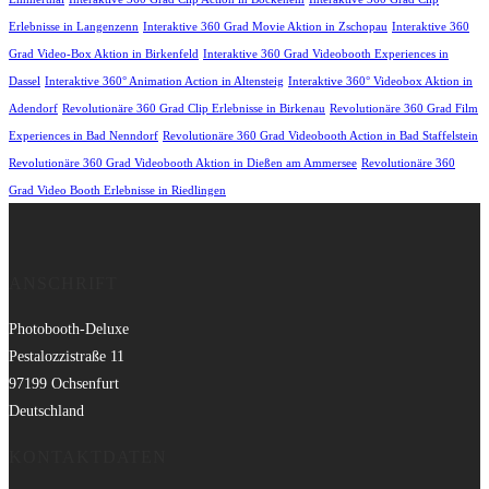
Erlebnisse in Langenzenn
Interaktive 360 Grad Movie Aktion in Zschopau
Interaktive 360
Grad Video-Box Aktion in Birkenfeld
Interaktive 360 Grad Videobooth Experiences in
Dassel
Interaktive 360° Animation Action in Altensteig
Interaktive 360° Videobox Aktion in
Adendorf
Revolutionäre 360 Grad Clip Erlebnisse in Birkenau
Revolutionäre 360 Grad Film
Experiences in Bad Nenndorf
Revolutionäre 360 Grad Videobooth Action in Bad Staffelstein
Revolutionäre 360 Grad Videobooth Aktion in Dießen am Ammersee
Revolutionäre 360
Grad Video Booth Erlebnisse in Riedlingen
ANSCHRIFT
Photobooth-Deluxe
Pestalozzistraße 11
97199 Ochsenfurt
Deutschland
KONTAKTDATEN