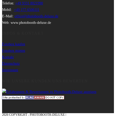
Telefon:
+49 9331 8021990
Mobil:
+49 177 6506111
E-Mail:
office@photobooth-deluxe.de
Web: www.photobooth-deluxe.de
INFOS & KONTAKT
Fotobox kaufen
Fotobox mieten
Kontakt
Datenschutz
Impressum
WIE UNSERE KUNDEN UNS BEWERTEN
2026 COPYRIGHT - PHOTOBOOTH-DELUXE |
GRAFIK & KONZEPTION MIT ❤