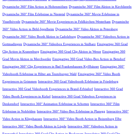
Dynamische 360° Film Action in Hohenmölsen
Dynamische 360° Film Aktion in Kirchlinteln
Dynamische 360° Film Erlebnisse in Niestetal
Dynamische 360° Movie Erlebnisse in
Visselhövede
Dynamische 360° Movie Experiences in Feldkirchen-Westerham
Dynamische
360° Video Action in Böhl-Iggelheim
Dynamische 360° Video Aktion in Petersberg
Dynamische 360° Video Booth Aktion in Cadolzburg
Dynamische 360° Videobox Action in
Gottmadingen
Dynamische 360° Videobox Experiences in Südharz
Einzigartige 360 Grad
Clip Action in Kranenburg
Einzigartige 360 Grad Clip Aktion in Weeze
Einzigartige 360
Grad Movie Aktion in Merchweiler
Einzigartige 360 Grad Video-Box Action in Betzdorf
Einzigartige 360° Clip Experiences in Bad Frankenhausen Kyffhäuser
Einzigartige 360°
Videobooth Erlebnisse in Hilter am Teutoburger Wald
Einzigartige 360° Video Booth
Experiences in Grimmen
Interactive 360 Grad Videobooth Erlebnisse in Friedeburg
Interactive 360 Grad Videobooth Experiences in Brand-Erbisdorf
Interactive 360 Grad
Video Booth Experiences in Kirkel
Interactive 360 Grad Videobox Experiences in
Denkendorf
Interactive 360° Animation Erlebnisse in Schotten
Interactive 360° Film
Erlebnisse in Nohfelden
Interactive 360° Video-Box Erlebnisse in Planegg
Interactive 360°
Video Action in Klipphausen
Interactive 360° Video Booth Action in Boizenburg Elbe
Interactive 360° Video Booth Aktion in Lügde
Interactive 360° Videobox Action in
Emmerthal
Interaktive 360 Grad Clip Action in Bockenem
Interaktive 360 Grad Clip