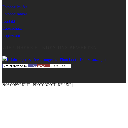
Fotobox kaufen
Fotobox mieten
Kontakt
Datenschutz
Impressum
WIE UNSERE KUNDEN UNS BEWERTEN
2026 COPYRIGHT - PHOTOBOOTH-DELUXE |
GRAFIK & KONZEPTION MIT ❤
AUS DEM MÜNSTERLAND – EHRENPLATZ