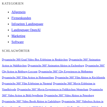
KATEGORIEN
Allgemein
Firmenkunden
Infoseiten Landingpage
Landingpage OpenAI
Marketing
Software
SCHLAGWÖRTER
Dynamische 360 Grad Video-Box Erlebnisse in Reiskirchen
Dynamische 360° Animation
Action in Waldkirchen
Dynamische 360° Animation Aktion in Eschenburg
Dynamische 360°
Clip Action in Rehburg-Loccum
Dynamische 360° Clip Experiences in Meßstetten
Dynamische 360° Film Action in Hohenmölsen
Dynamische 360° Film Aktion in Kirchlinteln
Dynamische 360° Film Erlebnisse in Niestetal
Dynamische 360° Movie Erlebnisse in
Visselhövede
Dynamische 360° Movie Experiences in Feldkirchen-Westerham
Dynamische
360° Video Action in Böhl-Iggelheim
Dynamische 360° Video Aktion in Petersberg
Dynamische 360° Video Booth Aktion in Cadolzburg
Dynamische 360° Videobox Action in