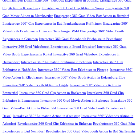
Gottmadingen
Dynamische 360° Videobox Experiences in Südharz
Einzigartige 360 Grad
Clip Action in Kranenburg
Einzigartige 360 Grad Clip Aktion in Weeze
Einzigartige 360
Grad Movie Aktion in Merchweiler
Einzigartige 360 Grad Video-Box Action in Betzdorf
Einzigartige 360° Clip Experiences in Bad Frankenhausen Kyffhäuser
Einzigartige 360°
Videobooth Erlebnisse in Hilter am Teutoburger Wald
Einzigartige 360° Video Booth
Experiences in Grimmen
Interactive 360 Grad Videobooth Erlebnisse in Friedeburg
Interactive 360 Grad Videobooth Experiences in Brand-Erbisdorf
Interactive 360 Grad
Video Booth Experiences in Kirkel
Interactive 360 Grad Videobox Experiences in
Denkendorf
Interactive 360° Animation Erlebnisse in Schotten
Interactive 360° Film
Erlebnisse in Nohfelden
Interactive 360° Video-Box Erlebnisse in Planegg
Interactive 360°
Video Action in Klipphausen
Interactive 360° Video Booth Action in Boizenburg Elbe
Interactive 360° Video Booth Aktion in Lügde
Interactive 360° Videobox Action in
Emmerthal
Interaktive 360 Grad Clip Action in Bockenem
Interaktive 360 Grad Clip
Erlebnisse in Langenzenn
Interaktive 360 Grad Movie Aktion in Zschopau
Interaktive 360
Grad Video-Box Aktion in Birkenfeld
Interaktive 360 Grad Videobooth Experiences in
Dassel
Interaktive 360° Animation Action in Altensteig
Interaktive 360° Videobox Aktion in
Adendorf
Revolutionäre 360 Grad Clip Erlebnisse in Birkenau
Revolutionäre 360 Grad Film
Experiences in Bad Nenndorf
Revolutionäre 360 Grad Videobooth Action in Bad Staffelstein