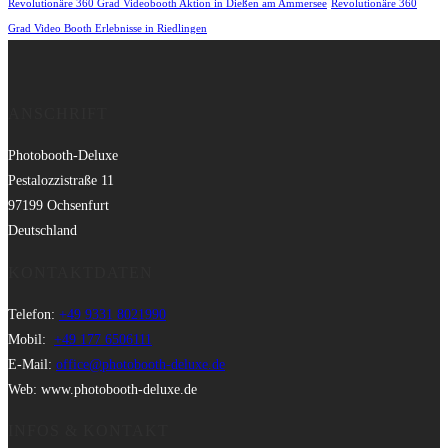
Revolutionäre 360 Grad Videobooth Aktion in Dießen am Ammersee
Revolutionäre 360
Grad Video Booth Erlebnisse in Riedlingen
ANSCHRIFT
Photobooth-Deluxe
Pestalozzistraße 11
97199 Ochsenfurt
Deutschland
KONTAKTDATEN
Telefon:
+49 9331 8021990
Mobil:
+49 177 6506111
E-Mail:
office@photobooth-deluxe.de
Web: www.photobooth-deluxe.de
INFOS & KONTAKT