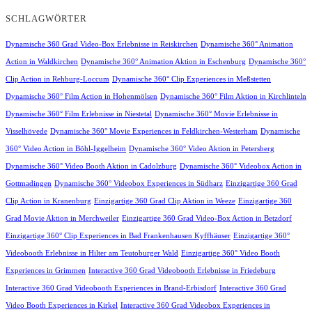
SCHLAGWÖRTER
Dynamische 360 Grad Video-Box Erlebnisse in Reiskirchen
Dynamische 360° Animation
Action in Waldkirchen
Dynamische 360° Animation Aktion in Eschenburg
Dynamische 360°
Clip Action in Rehburg-Loccum
Dynamische 360° Clip Experiences in Meßstetten
Dynamische 360° Film Action in Hohenmölsen
Dynamische 360° Film Aktion in Kirchlinteln
Dynamische 360° Film Erlebnisse in Niestetal
Dynamische 360° Movie Erlebnisse in
Visselhövede
Dynamische 360° Movie Experiences in Feldkirchen-Westerham
Dynamische
360° Video Action in Böhl-Iggelheim
Dynamische 360° Video Aktion in Petersberg
Dynamische 360° Video Booth Aktion in Cadolzburg
Dynamische 360° Videobox Action in
Gottmadingen
Dynamische 360° Videobox Experiences in Südharz
Einzigartige 360 Grad
Clip Action in Kranenburg
Einzigartige 360 Grad Clip Aktion in Weeze
Einzigartige 360
Grad Movie Aktion in Merchweiler
Einzigartige 360 Grad Video-Box Action in Betzdorf
Einzigartige 360° Clip Experiences in Bad Frankenhausen Kyffhäuser
Einzigartige 360°
Videobooth Erlebnisse in Hilter am Teutoburger Wald
Einzigartige 360° Video Booth
Experiences in Grimmen
Interactive 360 Grad Videobooth Erlebnisse in Friedeburg
Interactive 360 Grad Videobooth Experiences in Brand-Erbisdorf
Interactive 360 Grad
Video Booth Experiences in Kirkel
Interactive 360 Grad Videobox Experiences in