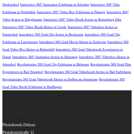
Denkendorf
Interactive 360° Animation Erlebnisse in Schotten
Interactive 360° Film
Erlebnisse in Nohfelden
Interactive 360° Video-Box Erlebnisse in Planegg
Interactive 360°
Video Action in Klipphausen
Interactive 360° Video Booth Action in Boizenburg Elbe
Interactive 360° Video Booth Aktion in Lügde
Interactive 360° Videobox Action in
Emmerthal
Interaktive 360 Grad Clip Action in Bockenem
Interaktive 360 Grad Clip
Erlebnisse in Langenzenn
Interaktive 360 Grad Movie Aktion in Zschopau
Interaktive 360
Grad Video-Box Aktion in Birkenfeld
Interaktive 360 Grad Videobooth Experiences in
Dassel
Interaktive 360° Animation Action in Altensteig
Interaktive 360° Videobox Aktion in
Adendorf
Revolutionäre 360 Grad Clip Erlebnisse in Birkenau
Revolutionäre 360 Grad Film
Experiences in Bad Nenndorf
Revolutionäre 360 Grad Videobooth Action in Bad Staffelstein
Revolutionäre 360 Grad Videobooth Aktion in Dießen am Ammersee
Revolutionäre 360
Grad Video Booth Erlebnisse in Riedlingen
ANSCHRIFT
Photobooth-Deluxe
Pestalozzistraße 11