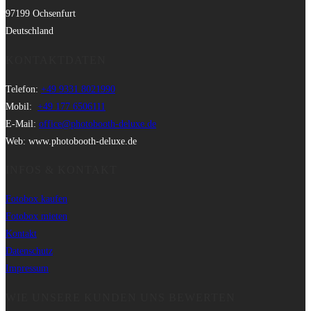
97199 Ochsenfurt
Deutschland
KONTAKTDATEN
Telefon:
+49 9331 8021990
Mobil:
+49 177 6506111
E-Mail:
office@photobooth-deluxe.de
Web: www.photobooth-deluxe.de
INFOS & KONTAKT
Fotobox kaufen
Fotobox mieten
Kontakt
Datenschutz
Impressum
WIE UNSERE KUNDEN UNS BEWERTEN