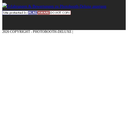
2026 COPYRIGHT - PHOTOBOOTH-DELUXE |
GRAFIK & KONZEPTION MIT ❤
AUS DEM MÜNSTERLAND – EHRENPLATZ