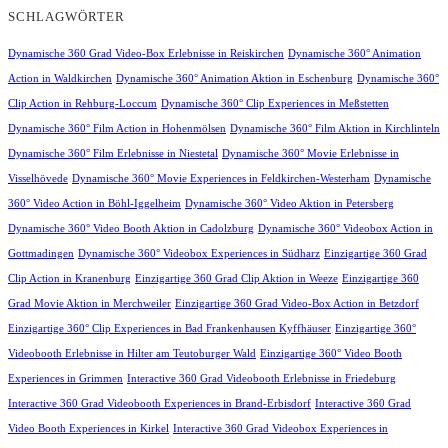
SCHLAGWÖRTER
Dynamische 360 Grad Video-Box Erlebnisse in Reiskirchen
Dynamische 360° Animation
Action in Waldkirchen
Dynamische 360° Animation Aktion in Eschenburg
Dynamische 360°
Clip Action in Rehburg-Loccum
Dynamische 360° Clip Experiences in Meßstetten
Dynamische 360° Film Action in Hohenmölsen
Dynamische 360° Film Aktion in Kirchlinteln
Dynamische 360° Film Erlebnisse in Niestetal
Dynamische 360° Movie Erlebnisse in
Visselhövede
Dynamische 360° Movie Experiences in Feldkirchen-Westerham
Dynamische
360° Video Action in Böhl-Iggelheim
Dynamische 360° Video Aktion in Petersberg
Dynamische 360° Video Booth Aktion in Cadolzburg
Dynamische 360° Videobox Action in
Gottmadingen
Dynamische 360° Videobox Experiences in Südharz
Einzigartige 360 Grad
Clip Action in Kranenburg
Einzigartige 360 Grad Clip Aktion in Weeze
Einzigartige 360
Grad Movie Aktion in Merchweiler
Einzigartige 360 Grad Video-Box Action in Betzdorf
Einzigartige 360° Clip Experiences in Bad Frankenhausen Kyffhäuser
Einzigartige 360°
Videobooth Erlebnisse in Hilter am Teutoburger Wald
Einzigartige 360° Video Booth
Experiences in Grimmen
Interactive 360 Grad Videobooth Erlebnisse in Friedeburg
Interactive 360 Grad Videobooth Experiences in Brand-Erbisdorf
Interactive 360 Grad
Video Booth Experiences in Kirkel
Interactive 360 Grad Videobox Experiences in