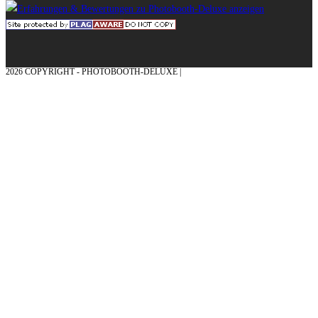
2026 COPYRIGHT - PHOTOBOOTH-DELUXE |
GRAFIK & KONZEPTION MIT ❤
AUS DEM MÜNSTERLAND – EHRENPLATZ