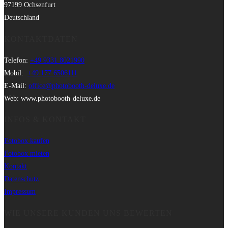
97199 Ochsenfurt
Deutschland
KONTAKTDATEN
Telefon:
+49 9331 8021990
Mobil:
+49 177 6506111
E-Mail:
office@photobooth-deluxe.de
Web: www.photobooth-deluxe.de
INFOS & KONTAKT
Fotobox kaufen
Fotobox mieten
Kontakt
Datenschutz
Impressum
WIE UNSERE KUNDEN UNS BEWERTEN