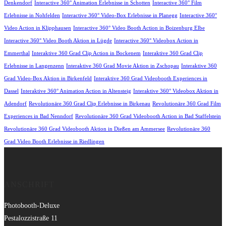
Denkendorf
Interactive 360° Animation Erlebnisse in Schotten
Interactive 360° Film
Erlebnisse in Nohfelden
Interactive 360° Video-Box Erlebnisse in Planegg
Interactive 360°
Video Action in Klipphausen
Interactive 360° Video Booth Action in Boizenburg Elbe
Interactive 360° Video Booth Aktion in Lügde
Interactive 360° Videobox Action in
Emmerthal
Interaktive 360 Grad Clip Action in Bockenem
Interaktive 360 Grad Clip
Erlebnisse in Langenzenn
Interaktive 360 Grad Movie Aktion in Zschopau
Interaktive 360
Grad Video-Box Aktion in Birkenfeld
Interaktive 360 Grad Videobooth Experiences in
Dassel
Interaktive 360° Animation Action in Altensteig
Interaktive 360° Videobox Aktion in
Adendorf
Revolutionäre 360 Grad Clip Erlebnisse in Birkenau
Revolutionäre 360 Grad Film
Experiences in Bad Nenndorf
Revolutionäre 360 Grad Videobooth Action in Bad Staffelstein
Revolutionäre 360 Grad Videobooth Aktion in Dießen am Ammersee
Revolutionäre 360
Grad Video Booth Erlebnisse in Riedlingen
ANSCHRIFT
Photobooth-Deluxe
Pestalozzistraße 11