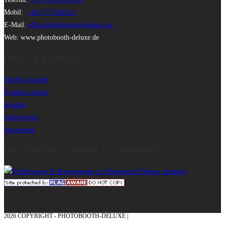
Mobil:
+49 177 6506111
E-Mail:
office@photobooth-deluxe.de
Web: www.photobooth-deluxe.de
INFOS & KONTAKT
Fotobox kaufen
Fotobox mieten
Kontakt
Datenschutz
Impressum
WIE UNSERE KUNDEN UNS BEWERTEN
2026 COPYRIGHT - PHOTOBOOTH-DELUXE |
GRAFIK & KONZEPTION MIT ❤
AUS DEM MÜNSTERLAND – EHRENPLATZ