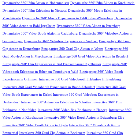
Dynamische 360° Film Action in Hohenmölsen
Dynamische 360° Film Aktion in Kirchlinteln
Dynamische 360° Film Erlebnisse in Niestetal
Dynamische 360° Movie Erlebnisse in
Visselhövede
Dynamische 360° Movie Experiences in Feldkirchen-Westerham
Dynamische
360° Video Action in Böhl-Iggelheim
Dynamische 360° Video Aktion in Petersberg
Dynamische 360° Video Booth Aktion in Cadolzburg
Dynamische 360° Videobox Action in
Gottmadingen
Dynamische 360° Videobox Experiences in Südharz
Einzigartige 360 Grad
Clip Action in Kranenburg
Einzigartige 360 Grad Clip Aktion in Weeze
Einzigartige 360
Grad Movie Aktion in Merchweiler
Einzigartige 360 Grad Video-Box Action in Betzdorf
Einzigartige 360° Clip Experiences in Bad Frankenhausen Kyffhäuser
Einzigartige 360°
Videobooth Erlebnisse in Hilter am Teutoburger Wald
Einzigartige 360° Video Booth
Experiences in Grimmen
Interactive 360 Grad Videobooth Erlebnisse in Friedeburg
Interactive 360 Grad Videobooth Experiences in Brand-Erbisdorf
Interactive 360 Grad
Video Booth Experiences in Kirkel
Interactive 360 Grad Videobox Experiences in
Denkendorf
Interactive 360° Animation Erlebnisse in Schotten
Interactive 360° Film
Erlebnisse in Nohfelden
Interactive 360° Video-Box Erlebnisse in Planegg
Interactive 360°
Video Action in Klipphausen
Interactive 360° Video Booth Action in Boizenburg Elbe
Interactive 360° Video Booth Aktion in Lügde
Interactive 360° Videobox Action in
Emmerthal
Interaktive 360 Grad Clip Action in Bockenem
Interaktive 360 Grad Clip