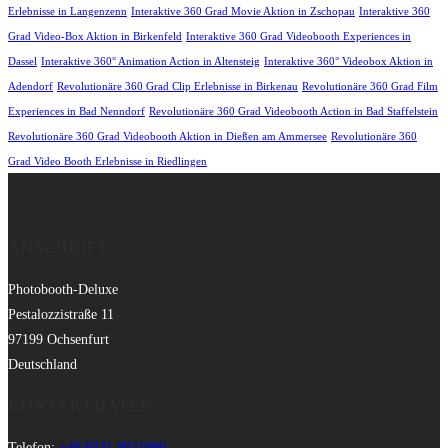
Erlebnisse in Langenzenn
Interaktive 360 Grad Movie Aktion in Zschopau
Interaktive 360
Grad Video-Box Aktion in Birkenfeld
Interaktive 360 Grad Videobooth Experiences in
Dassel
Interaktive 360° Animation Action in Altensteig
Interaktive 360° Videobox Aktion in
Adendorf
Revolutionäre 360 Grad Clip Erlebnisse in Birkenau
Revolutionäre 360 Grad Film
Experiences in Bad Nenndorf
Revolutionäre 360 Grad Videobooth Action in Bad Staffelstein
Revolutionäre 360 Grad Videobooth Aktion in Dießen am Ammersee
Revolutionäre 360
Grad Video Booth Erlebnisse in Riedlingen
ANSCHRIFT
Photobooth-Deluxe
Pestalozzistraße 11
97199 Ochsenfurt
Deutschland
KONTAKTDATEN
Telefon:
+49 9331 8021990