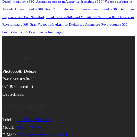
Dassel
Interaktive 360° Animation Action in Altensteig
Interaktive 360° Videobox Aktion in
Adendorf
Revolutionäre 360 Grad Clip Erlebnisse in Birkenau
Revolutionäre 360 Grad Film
Experiences in Bad Nenndorf
Revolutionäre 360 Grad Videobooth Action in Bad Staffelstein
Revolutionäre 360 Grad Videobooth Aktion in Dießen am Ammersee
Revolutionäre 360
Grad Video Booth Erlebnisse in Riedlingen
ANSCHRIFT
Photobooth-Deluxe
Pestalozzistraße 11
97199 Ochsenfurt
Deutschland
KONTAKTDATEN
Telefon:
+49 9331 8021990
Mobil:
+49 177 6506111
E-Mail:
office@photobooth-deluxe.de