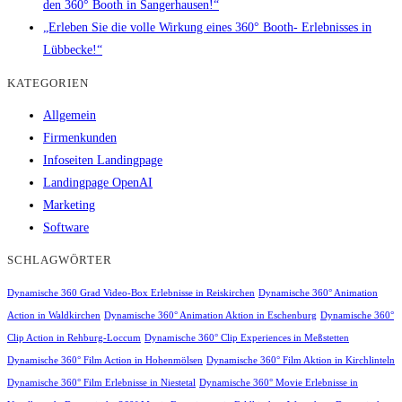
den 360° Booth in Sangerhausen!“
„Erleben Sie die volle Wirkung eines 360° Booth- Erlebnisses in
Lübbecke!“
KATEGORIEN
Allgemein
Firmenkunden
Infoseiten Landingpage
Landingpage OpenAI
Marketing
Software
SCHLAGWÖRTER
Dynamische 360 Grad Video-Box Erlebnisse in Reiskirchen
Dynamische 360° Animation
Action in Waldkirchen
Dynamische 360° Animation Aktion in Eschenburg
Dynamische 360°
Clip Action in Rehburg-Loccum
Dynamische 360° Clip Experiences in Meßstetten
Dynamische 360° Film Action in Hohenmölsen
Dynamische 360° Film Aktion in Kirchlinteln
Dynamische 360° Film Erlebnisse in Niestetal
Dynamische 360° Movie Erlebnisse in