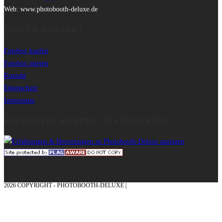
Web: www.photobooth-deluxe.de
INFOS & KONTAKT
Fotobox kaufen
Fotobox mieten
Kontakt
Datenschutz
Impressum
WIE UNSERE KUNDEN UNS BEWERTEN
2026 COPYRIGHT - PHOTOBOOTH-DELUXE |
GRAFIK & KONZEPTION MIT ❤
AUS DEM MÜNSTERLAND – EHRENPLATZ