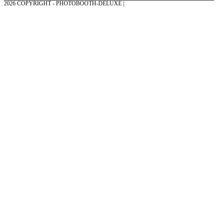
2026 COPYRIGHT - PHOTOBOOTH-DELUXE |
GRAFIK & KONZEPTION MIT ❤
AUS DEM MÜNSTERLAND – EHRENPLATZ