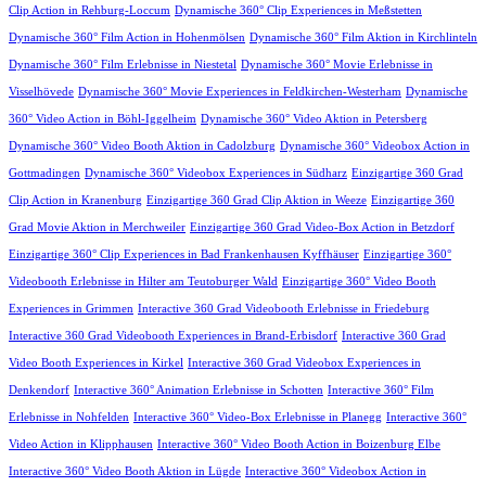
Clip Action in Rehburg-Loccum
Dynamische 360° Clip Experiences in Meßstetten
Dynamische 360° Film Action in Hohenmölsen
Dynamische 360° Film Aktion in Kirchlinteln
Dynamische 360° Film Erlebnisse in Niestetal
Dynamische 360° Movie Erlebnisse in
Visselhövede
Dynamische 360° Movie Experiences in Feldkirchen-Westerham
Dynamische
360° Video Action in Böhl-Iggelheim
Dynamische 360° Video Aktion in Petersberg
Dynamische 360° Video Booth Aktion in Cadolzburg
Dynamische 360° Videobox Action in
Gottmadingen
Dynamische 360° Videobox Experiences in Südharz
Einzigartige 360 Grad
Clip Action in Kranenburg
Einzigartige 360 Grad Clip Aktion in Weeze
Einzigartige 360
Grad Movie Aktion in Merchweiler
Einzigartige 360 Grad Video-Box Action in Betzdorf
Einzigartige 360° Clip Experiences in Bad Frankenhausen Kyffhäuser
Einzigartige 360°
Videobooth Erlebnisse in Hilter am Teutoburger Wald
Einzigartige 360° Video Booth
Experiences in Grimmen
Interactive 360 Grad Videobooth Erlebnisse in Friedeburg
Interactive 360 Grad Videobooth Experiences in Brand-Erbisdorf
Interactive 360 Grad
Video Booth Experiences in Kirkel
Interactive 360 Grad Videobox Experiences in
Denkendorf
Interactive 360° Animation Erlebnisse in Schotten
Interactive 360° Film
Erlebnisse in Nohfelden
Interactive 360° Video-Box Erlebnisse in Planegg
Interactive 360°
Video Action in Klipphausen
Interactive 360° Video Booth Action in Boizenburg Elbe
Interactive 360° Video Booth Aktion in Lügde
Interactive 360° Videobox Action in