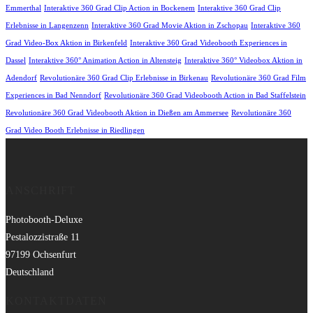
Emmerthal
Interaktive 360 Grad Clip Action in Bockenem
Interaktive 360 Grad Clip
Erlebnisse in Langenzenn
Interaktive 360 Grad Movie Aktion in Zschopau
Interaktive 360
Grad Video-Box Aktion in Birkenfeld
Interaktive 360 Grad Videobooth Experiences in
Dassel
Interaktive 360° Animation Action in Altensteig
Interaktive 360° Videobox Aktion in
Adendorf
Revolutionäre 360 Grad Clip Erlebnisse in Birkenau
Revolutionäre 360 Grad Film
Experiences in Bad Nenndorf
Revolutionäre 360 Grad Videobooth Action in Bad Staffelstein
Revolutionäre 360 Grad Videobooth Aktion in Dießen am Ammersee
Revolutionäre 360
Grad Video Booth Erlebnisse in Riedlingen
ANSCHRIFT
Photobooth-Deluxe
Pestalozzistraße 11
97199 Ochsenfurt
Deutschland
KONTAKTDATEN